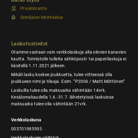
Pruukinranta
Seinäjoen leirintäalue
Laskutustiedot
Otamme vastaan vain verkkolaskuja alla olevien kanavien
kautta. Toimistolle tulleita sähköposti- tai paperilaskuja ei
käsitellä 1.11.2021 jälkeen.
Mikäli lasku koskee joukkuetta, tulee viitteessä olla
joukkueen nimi ja tilaaja. Esim. ”P2006 / Matti Möttönen”
Laskuilla tulee olla maksuaika vähintään 14vrk.
Kesälomakaudella 1.6.-31.7. lähetetyissä laskuissa
maksuaika tulee olla vähintään 21vrk.
Verkkolaskuna
003701985593
Verkkolaskujen välittäjä