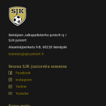
SJK-
juniorit
Seinäjoen Jalkapallokerho-juniorit ry /
SJK-juniorit
Alaseinäjoenkatu 9 B, 60220 Seinäjoki
toimisto@sjk-juniorit.fi
Seuraa SJK-junioreita somessa
Facebook
Instagram
Twitter
Youtube
Katso myös