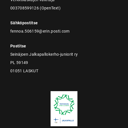
003708599126 (OpenText)
Sähköpostitse
fennoa.506159@erin.posti.com
Postitse
Seinäjoen Jalkapallokerho-juniorit ry
PL 59149
01051 LASKUT