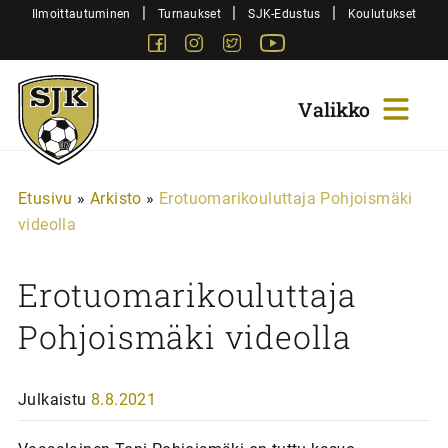
Siirry
|
|
|
Ilmoittautuminen
Turnaukset
SJK-Edustus
Koulutukset
sisältöön
Facebook
Instagram
Twitter
Youtube
Sjk-
Juniorit
Etusivu
»
Arkisto
»
Erotuomarikouluttaja Pohjoismäki
videolla
Erotuomarikouluttaja
Pohjoismäki videolla
Julkaistu
8.8.2021