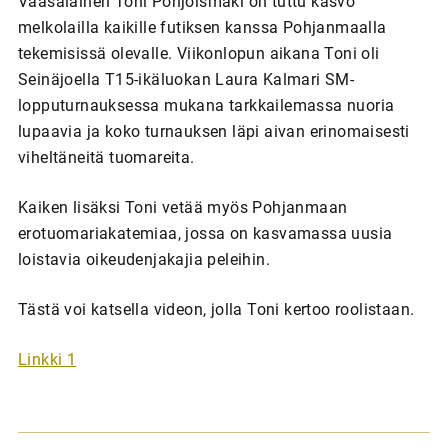
Vaasalainen Toni Pohjoismäki on tuttu kasvo
melkolailla kaikille futiksen kanssa Pohjanmaalla
tekemisissä olevalle. Viikonlopun aikana Toni oli
Seinäjoella T15-ikäluokan Laura Kalmari SM-
lopputurnauksessa mukana tarkkailemassa nuoria
lupaavia ja koko turnauksen läpi aivan erinomaisesti
viheltäneitä tuomareita.
Kaiken lisäksi Toni vetää myös Pohjanmaan
erotuomariakatemiaa, jossa on kasvamassa uusia
loistavia oikeudenjakajia peleihin.
Tästä voi katsella videon, jolla Toni kertoo roolistaan.
Linkki 1