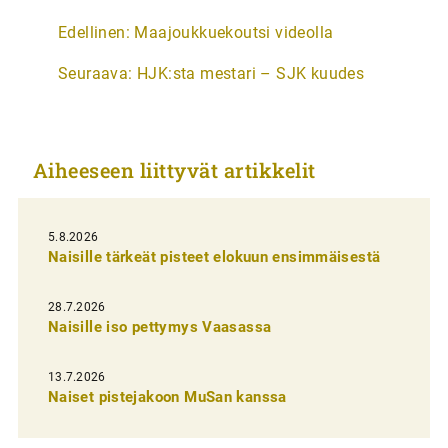
A
Edellinen:
Maajoukkuekoutsi videolla
r
Seuraava:
HJK:sta mestari – SJK kuudes
t
i
k
Aiheeseen liittyvät artikkelit
k
e
l
5.8.2026
Naisille tärkeät pisteet elokuun ensimmäisestä
i
e
28.7.2026
n
Naisille iso pettymys Vaasassa
s
13.7.2026
e
Naiset pistejakoon MuSan kanssa
l