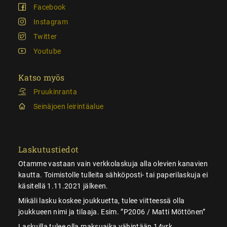
Facebook
Instagram
Twitter
Youtube
Katso myös
Pruukinranta
Seinäjoen leirintäalue
Laskutustiedot
Otamme vastaan vain verkkolaskuja alla olevien kanavien
kautta. Toimistolle tulleita sähköposti- tai paperilaskuja ei
käsitellä 1.11.2021 jälkeen.
Mikäli lasku koskee joukkuetta, tulee viitteessä olla
joukkueen nimi ja tilaaja. Esim. ”P2006 / Matti Möttönen”
Laskuilla tulee olla maksuaika vähintään 14vrk.