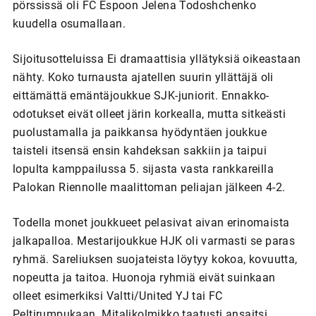
pörssissä oli FC Espoon Jelena Todoshchenko
kuudella osumallaan.
Sijoitusotteluissa Ei dramaattisia yllätyksiä oikeastaan
nähty. Koko turnausta ajatellen suurin yllättäjä oli
eittämättä emäntäjoukkue SJK-juniorit. Ennakko-
odotukset eivät olleet järin korkealla, mutta sitkeästi
puolustamalla ja paikkansa hyödyntäen joukkue
taisteli itsensä ensin kahdeksan sakkiin ja taipui
lopulta kamppailussa 5. sijasta vasta rankkareilla
Palokan Riennolle maalittoman peliajan jälkeen 4-2.
Todella monet joukkueet pelasivat aivan erinomaista
jalkapalloa. Mestarijoukkue HJK oli varmasti se paras
ryhmä. Sareliuksen suojateista löytyy kokoa, kovuutta,
nopeutta ja taitoa. Huonoja ryhmiä eivät suinkaan
olleet esimerkiksi Valtti/United YJ tai FC
Peltirumpukaan. Mitalikolmikko taatusti ansaitsi