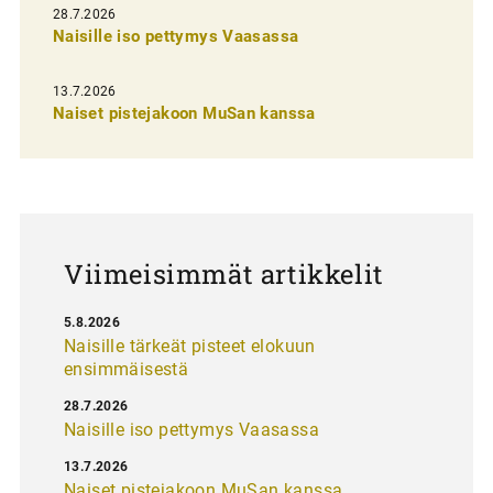
n
28.7.2026
Naisille iso pettymys Vaasassa
s
e
13.7.2026
l
Naiset pistejakoon MuSan kanssa
a
u
s
Viimeisimmät artikkelit
5.8.2026
Naisille tärkeät pisteet elokuun
ensimmäisestä
28.7.2026
Naisille iso pettymys Vaasassa
13.7.2026
Naiset pistejakoon MuSan kanssa