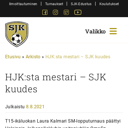
Siirry
|
|
|
Ilmoittautuminen
Turnaukset
SJK-Edustus
Koulutukset
sisältöön
Facebook
Instagram
Twitter
Youtube
Sjk-
Juniorit
Etusivu
»
Arkisto
»
HJK:sta mestari – SJK kuudes
HJK:sta mestari – SJK
kuudes
Julkaistu
8.8.2021
T15-ikäluokan Laura Kalmari SM-lopputurnaus päättyi