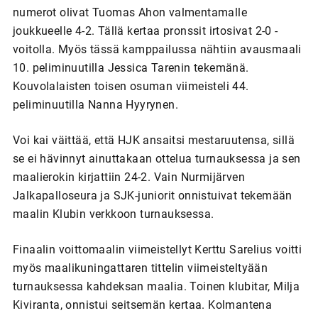
numerot olivat Tuomas Ahon valmentamalle
joukkueelle 4-2. Tällä kertaa pronssit irtosivat 2-0 -
voitolla. Myös tässä kamppailussa nähtiin avausmaali
10. peliminuutilla Jessica Tarenin tekemänä.
Kouvolalaisten toisen osuman viimeisteli 44.
peliminuutilla Nanna Hyyrynen.
Voi kai väittää, että HJK ansaitsi mestaruutensa, sillä
se ei hävinnyt ainuttakaan ottelua turnauksessa ja sen
maalierokin kirjattiin 24-2. Vain Nurmijärven
Jalkapalloseura ja SJK-juniorit onnistuivat tekemään
maalin Klubin verkkoon turnauksessa.
Finaalin voittomaalin viimeistellyt Kerttu Sarelius voitti
myös maalikuningattaren tittelin viimeisteltyään
turnauksessa kahdeksan maalia. Toinen klubitar, Milja
Kiviranta, onnistui seitsemän kertaa. Kolmantena