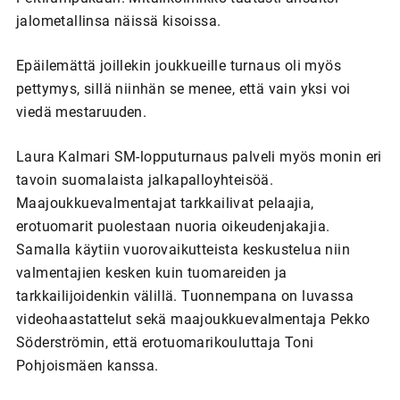
jalometallinsa näissä kisoissa.
Epäilemättä joillekin joukkueille turnaus oli myös
pettymys, sillä niinhän se menee, että vain yksi voi
viedä mestaruuden.
Laura Kalmari SM-lopputurnaus palveli myös monin eri
tavoin suomalaista jalkapalloyhteisöä.
Maajoukkuevalmentajat tarkkailivat pelaajia,
erotuomarit puolestaan nuoria oikeudenjakajia.
Samalla käytiin vuorovaikutteista keskustelua niin
valmentajien kesken kuin tuomareiden ja
tarkkailijoidenkin välillä. Tuonnempana on luvassa
videohaastattelut sekä maajoukkuevalmentaja Pekko
Söderströmin, että erotuomarikouluttaja Toni
Pohjoismäen kanssa.