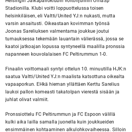
Helsingin Jalkapalloklubin voitonjuhliin OmaSp
Stadionilla. Klubi voitti loppuottelussa toisen
helsinkiläisen, eli Valtti/United YJ:n nukasti, mutta
varsin ansaitusti. Oikeastaan kovimman työnsä
Joonas Sareliuksen valmentama joukkue joutui
turnauksessa tekemään lauantain välierässä, jossa se
kaatoi jatkoajan lopussa syntyneellä maalilla pronssia
napanneen kouvolalaisen FC Peltirummun 1-0.
Finaalin voittomaali syntyi ottelun 10. minuutilla HJK:n
saatua Valtti/United YJ:n maalista katsottuna oikealta
vapaaporkun. EHkä hieman yllättäen Kerttu Sarelius
laukoi pallon komeasti takatolpan vierestä sisään ja
juhlat olivat valmiit.
Pronssiottelu FC Peltirummun ja FC Espoon välillä
kulki aika lailla samalla juonella kuin joukkueiden
ensimmäinen kohtaaminen alkulohkovaiheessa. Silloin