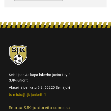
SJK-
juniorit
Seinäjoen Jalkapallokerho-juniorit ry /
SJK-juniorit
Alaseinäjoenkatu 9 B, 60220 Seinäjoki
toimisto@sjk-juniorit.fi
Seuraa SJK-junioreita somessa