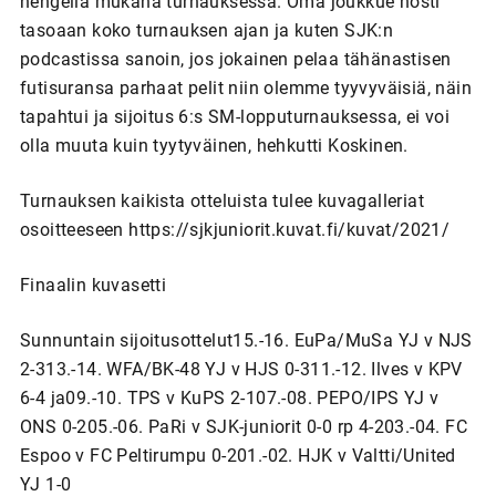
hengellä mukana turnauksessa. Oma joukkue nosti
tasoaan koko turnauksen ajan ja kuten SJK:n
podcastissa sanoin, jos jokainen pelaa tähänastisen
futisuransa parhaat pelit niin olemme tyyvyväisiä, näin
tapahtui ja sijoitus 6:s SM-lopputurnauksessa, ei voi
olla muuta kuin tyytyväinen, hehkutti Koskinen.
Turnauksen kaikista otteluista tulee kuvagalleriat
osoitteeseen https://sjkjuniorit.kuvat.fi/kuvat/2021/
Finaalin kuvasetti
Sunnuntain sijoitusottelut15.-16. EuPa/MuSa YJ v NJS
2-313.-14. WFA/BK-48 YJ v HJS 0-311.-12. Ilves v KPV
6-4 ja09.-10. TPS v KuPS 2-107.-08. PEPO/IPS YJ v
ONS 0-205.-06. PaRi v SJK-juniorit 0-0 rp 4-203.-04. FC
Espoo v FC Peltirumpu 0-201.-02. HJK v Valtti/United
YJ 1-0