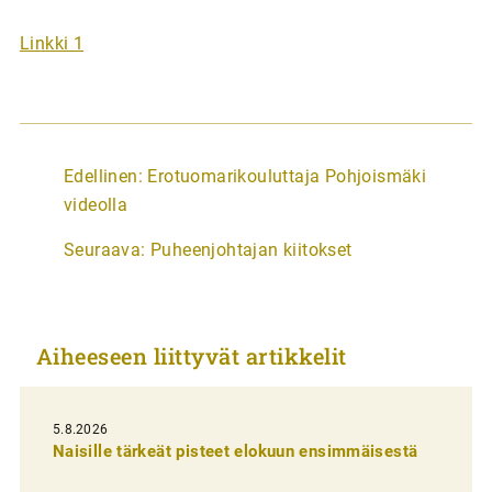
Linkki 1
A
Edellinen:
Erotuomarikouluttaja Pohjoismäki
r
videolla
t
Seuraava:
Puheenjohtajan kiitokset
i
k
k
Aiheeseen liittyvät artikkelit
e
l
i
5.8.2026
Naisille tärkeät pisteet elokuun ensimmäisestä
e