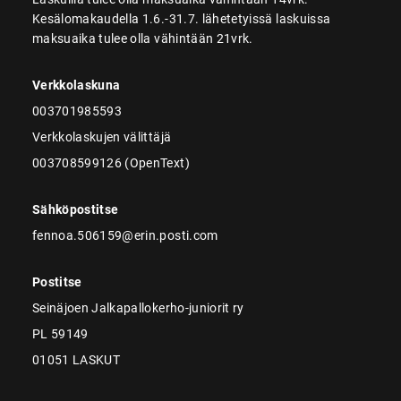
Kesälomakaudella 1.6.-31.7. lähetetyissä laskuissa
maksuaika tulee olla vähintään 21vrk.
Verkkolaskuna
003701985593
Verkkolaskujen välittäjä
003708599126 (OpenText)
Sähköpostitse
fennoa.506159@erin.posti.com
Postitse
Seinäjoen Jalkapallokerho-juniorit ry
PL 59149
01051 LASKUT