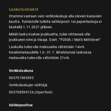
Laskutustiedot
Otamme vastaan vain verkkolaskuja alla olevien kanavien
kautta. Toimistolle tulleita sähköposti- tai paperilaskuja ei
käsitellä 1.11.2021 jälkeen.
Mikäli lasku koskee joukkuetta, tulee viitteessä olla
joukkueen nimi ja tilaaja. Esim. ”P2006 / Matti Möttönen”
Laskuilla tulee olla maksuaika vähintään 14vrk.
Kesälomakaudella 1.6.-31.7. lähetetyissä laskuissa
maksuaika tulee olla vähintään 21vrk.
Verkkolaskuna
003701985593
Verkkolaskujen välittäjä
003708599126 (OpenText)
Sähköpostitse