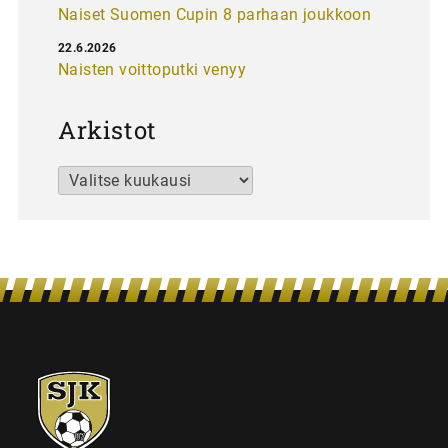
Naiset Suomen Cupin 8 parhaan joukkoon
22.6.2026
Naisten voittoputki venyy
Arkistot
Arkistot
SJK-
juniorit