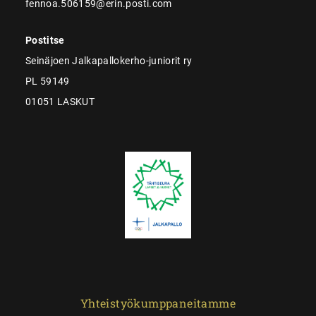
fennoa.506159@erin.posti.com
Postitse
Seinäjoen Jalkapallokerho-juniorit ry
PL 59149
01051 LASKUT
Yhteistyökumppaneitamme