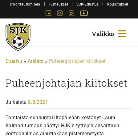
Siirry
|
|
|
Ilmoittautuminen
Turnaukset
SJK-Edustus
Koulutukset
sisältöön
Facebook
Instagram
Twitter
Youtube
Sjk-
Juniorit
Etusivu
»
Arkisto
»
Puheenjohtajan kiitokset
Puheenjohtajan kiitokset
Julkaistu
8.8.2021
Torstaista sunnuntai-iltapäivään kestänyt Laura
Kalmari-turnaus päättyi HJK:n tyttöjen ansaittuun
voittoon ilman ainuttakaan pistemenetystä.