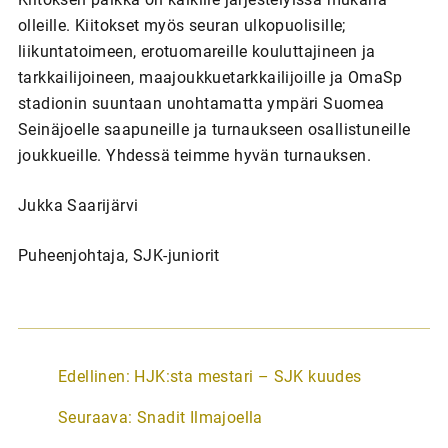
olleille. Kiitokset myös seuran ulkopuolisille;
liikuntatoimeen, erotuomareille kouluttajineen ja
tarkkailijoineen, maajoukkuetarkkailijoille ja OmaSp
stadionin suuntaan unohtamatta ympäri Suomea
Seinäjoelle saapuneille ja turnaukseen osallistuneille
joukkueille. Yhdessä teimme hyvän turnauksen.
Jukka Saarijärvi
Puheenjohtaja, SJK-juniorit
A
Edellinen:
HJK:sta mestari – SJK kuudes
r
Seuraava:
Snadit Ilmajoella
t