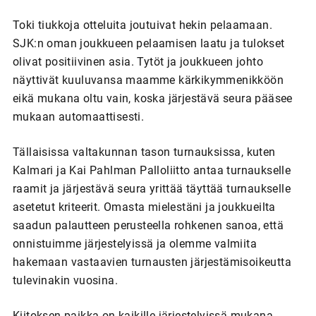
Toki tiukkoja otteluita joutuivat hekin pelaamaan.
SJK:n oman joukkueen pelaamisen laatu ja tulokset
olivat positiivinen asia. Tytöt ja joukkueen johto
näyttivät kuuluvansa maamme kärkikymmenikköön
eikä mukana oltu vain, koska järjestävä seura pääsee
mukaan automaattisesti.
Tällaisissa valtakunnan tason turnauksissa, kuten
Kalmari ja Kai Pahlman Palloliitto antaa turnaukselle
raamit ja järjestävä seura yrittää täyttää turnaukselle
asetetut kriteerit. Omasta mielestäni ja joukkueilta
saadun palautteen perusteella rohkenen sanoa, että
onnistuimme järjestelyissä ja olemme valmiita
hakemaan vastaavien turnausten järjestämisoikeutta
tulevinakin vuosina.
Kiitoksen paikka on kaikille järjestelyissä mukana