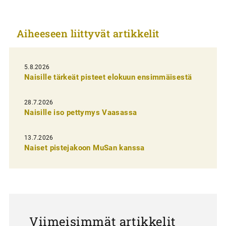
i
k
Aiheeseen liittyvät artikkelit
k
e
l
5.8.2026
Naisille tärkeät pisteet elokuun ensimmäisestä
i
e
28.7.2026
n
Naisille iso pettymys Vaasassa
s
13.7.2026
e
Naiset pistejakoon MuSan kanssa
l
a
u
s
Viimeisimmät artikkelit