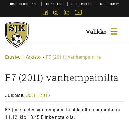
Siirry
|
|
|
Ilmoittautuminen
Turnaukset
SJK-Edustus
Koulutukset
sisältöön
Facebook
Instagram
Twitter
Youtube
Sjk-
Juniorit
Etusivu
»
Arkisto
»
F7 (2011) vanhempainilta
F7 (2011) vanhempainilta
Julkaistu
30.11.2017
F7 junioreiden vanhempainilta pidetään maanantaina
11.12. klo 18.45 Elinkeinotalolla.