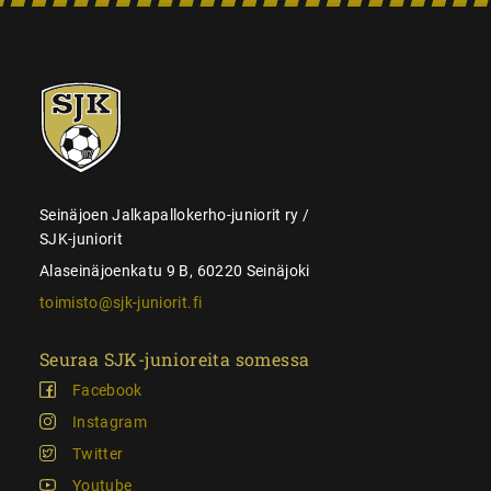
SJK-
juniorit
Seinäjoen Jalkapallokerho-juniorit ry /
SJK-juniorit
Alaseinäjoenkatu 9 B, 60220 Seinäjoki
toimisto@sjk-juniorit.fi
Seuraa SJK-junioreita somessa
Facebook
Instagram
Twitter
Youtube