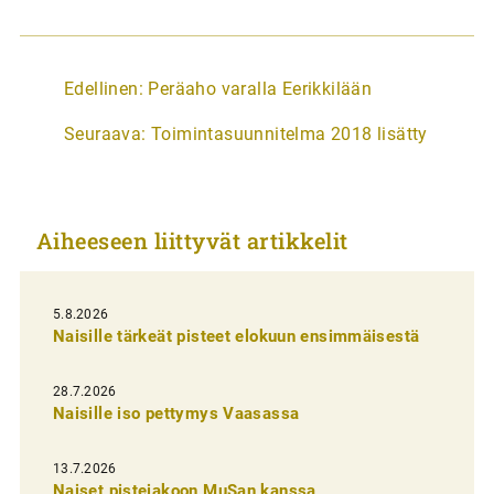
A
Edellinen:
Peräaho varalla Eerikkilään
r
Seuraava:
Toimintasuunnitelma 2018 lisätty
t
i
k
Aiheeseen liittyvät artikkelit
k
e
l
5.8.2026
Naisille tärkeät pisteet elokuun ensimmäisestä
i
e
28.7.2026
n
Naisille iso pettymys Vaasassa
s
13.7.2026
e
Naiset pistejakoon MuSan kanssa