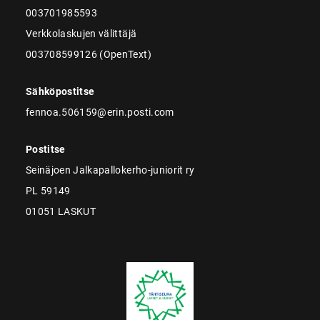
003701985593
Verkkolaskujen välittäjä
003708599126 (OpenText)
Sähköpostitse
fennoa.506159@erin.posti.com
Postitse
Seinäjoen Jalkapallokerho-juniorit ry
PL 59149
01051 LASKUT