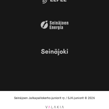
Seinäjoen Jalkapallokerho-juniorit ry / SJK-juniorit © 2026