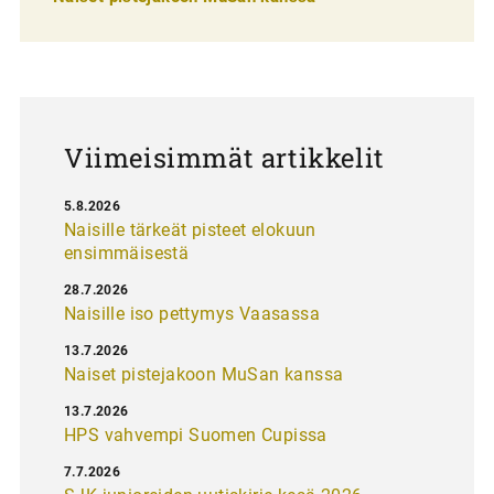
l
a
u
s
Viimeisimmät artikkelit
5.8.2026
Naisille tärkeät pisteet elokuun
ensimmäisestä
28.7.2026
Naisille iso pettymys Vaasassa
13.7.2026
Naiset pistejakoon MuSan kanssa
13.7.2026
HPS vahvempi Suomen Cupissa
7.7.2026