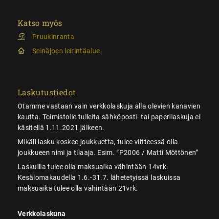
Katso myös
Pruukinranta
Seinäjoen leirintäalue
Laskutustiedot
Otamme vastaan vain verkkolaskuja alla olevien kanavien
kautta. Toimistolle tulleita sähköposti- tai paperilaskuja ei
käsitellä 1.11.2021 jälkeen.
Mikäli lasku koskee joukkuetta, tulee viitteessä olla
joukkueen nimi ja tilaaja. Esim. ”P2006 / Matti Möttönen”
Laskuilla tulee olla maksuaika vähintään 14vrk.
Kesälomakaudella 1.6.-31.7. lähetetyissä laskuissa
maksuaika tulee olla vähintään 21vrk.
Verkkolaskuna