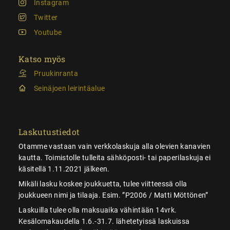
Instagram
Twitter
Youtube
Katso myös
Pruukinranta
Seinäjoen leirintäalue
Laskutustiedot
Otamme vastaan vain verkkolaskuja alla olevien kanavien
kautta. Toimistolle tulleita sähköposti- tai paperilaskuja ei
käsitellä 1.11.2021 jälkeen.
Mikäli lasku koskee joukkuetta, tulee viitteessä olla
joukkueen nimi ja tilaaja. Esim. ”P2006 / Matti Möttönen”
Laskuilla tulee olla maksuaika vähintään 14vrk.
Kesälomakaudella 1.6.-31.7. lähetetyissä laskuissa