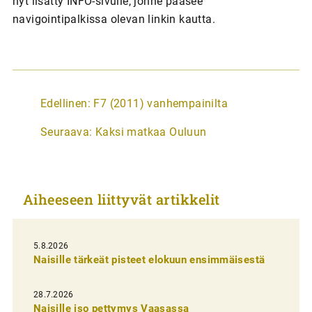
nyt lisätty INFO-sivulle, jonne pääsee
navigointipalkissa olevan linkin kautta.
A
Edellinen:
F7 (2011) vanhempainilta
r
Seuraava:
Kaksi matkaa Ouluun
t
i
k
Aiheeseen liittyvät artikkelit
k
e
l
5.8.2026
Naisille tärkeät pisteet elokuun ensimmäisestä
i
e
28.7.2026
n
Naisille iso pettymys Vaasassa