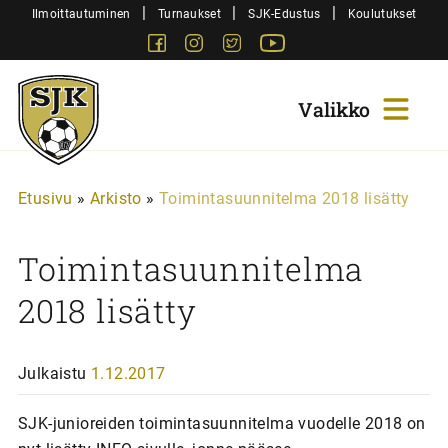
Siirry
|
|
|
Ilmoittautuminen
Turnaukset
SJK-Edustus
Koulutukset
sisältöön
Facebook
Instagram
Twitter
Youtube
Sjk-
Juniorit
Etusivu
»
Arkisto
»
Toimintasuunnitelma 2018 lisätty
Toimintasuunnitelma
2018 lisätty
Julkaistu
1.12.2017
SJK-junioreiden toimintasuunnitelma vuodelle 2018 on