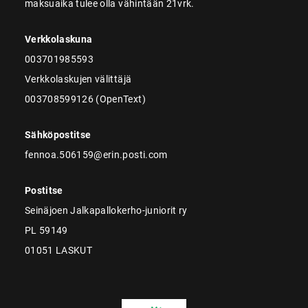
maksuaika tulee olla vähintään 21vrk.
Verkkolaskuna
003701985593
Verkkolaskujen välittäjä
003708599126 (OpenText)
Sähköpostitse
fennoa.506159@erin.posti.com
Postitse
Seinäjoen Jalkapallokerho-juniorit ry
PL 59149
01051 LASKUT