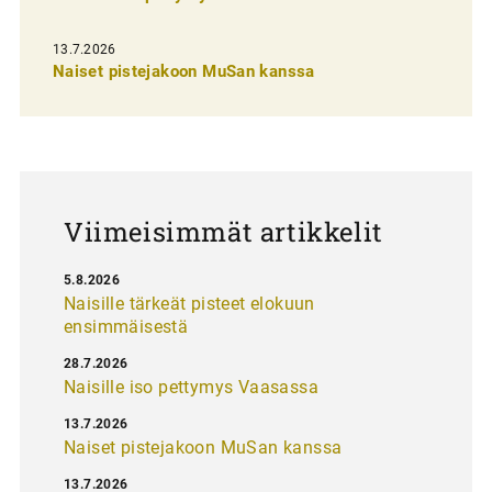
s
13.7.2026
e
Naiset pistejakoon MuSan kanssa
l
a
u
s
Viimeisimmät artikkelit
5.8.2026
Naisille tärkeät pisteet elokuun
ensimmäisestä
28.7.2026
Naisille iso pettymys Vaasassa
13.7.2026
Naiset pistejakoon MuSan kanssa
13.7.2026