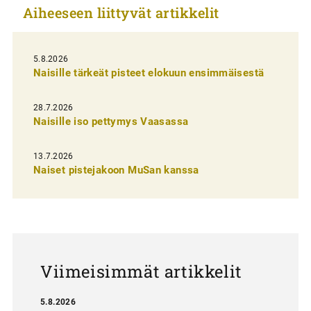
Aiheeseen liittyvät artikkelit
k
e
l
5.8.2026
Naisille tärkeät pisteet elokuun ensimmäisestä
i
e
28.7.2026
n
Naisille iso pettymys Vaasassa
s
13.7.2026
e
Naiset pistejakoon MuSan kanssa
l
a
u
s
Viimeisimmät artikkelit
5.8.2026