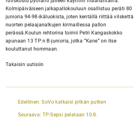
futiskoulu pyörähti jälleen käyntiin maanantaina.
Kolmipäiväiseen jalkapallokouluun osallistuu peräti 80
junioria 94-98-ikäluokista, joten kentällä riittää vilskettä
nuorten pelaajanalkujen kirmaillessa pallon
perässä.Koulun rehtorina toimii Petri Kangaskokko
apunaan 13 TP:n B-junioria, jotka ”Kane” on itse
kouluttanut hommaan.
Takaisin uutisiin
A
Edellinen:
SoVo katkaisi pitkän putken
r
Seuraava:
TP-Sepsi pelataan 10.8.
t
i
k