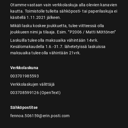
Otamme vastaan vain verkkolaskuja alla olevien kanavien
kautta. Toimistolle tulleita sähköposti- tai paperilaskuja ei
käsitellä 1.11.2021 jälkeen.
Mikäli lasku koskee joukkuetta, tulee viitteessä olla
joukkueen nimi ja tilaaja. Esim. ”P2006 / Matti Möttönen”
Laskuilla tulee olla maksuaika vähintään 14vrk.
Kesälomakaudella 1.6.-31.7. lähetetyissä laskuissa
maksuaika tulee olla vähintään 21vrk.
Verkkolaskuna
003701985593
Verkkolaskujen välittäjä
003708599126 (OpenText)
Sähköpostitse
fennoa.506159@erin.posti.com