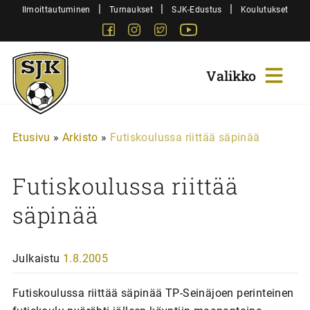
Siirry
|
|
|
Ilmoittautuminen
Turnaukset
SJK-Edustus
Koulutukset
sisältöön
Facebook
Instagram
Twitter
Youtube
Sjk-
Juniorit
Etusivu
»
Arkisto
»
Futiskoulussa riittää säpinää
Futiskoulussa riittää
säpinää
Julkaistu
1.8.2005
Futiskoulussa riittää säpinää TP-Seinäjoen perinteinen