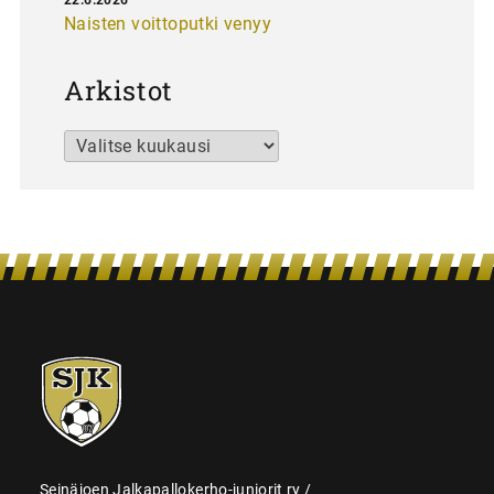
Naisten voittoputki venyy
Arkistot
Arkistot
SJK-
juniorit
Seinäjoen Jalkapallokerho-juniorit ry /