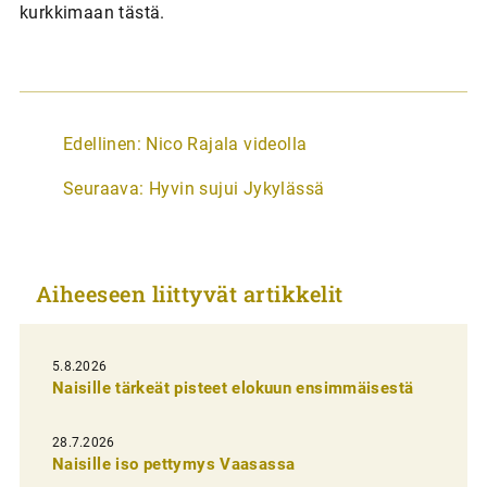
kurkkimaan tästä.
A
Edellinen:
Nico Rajala videolla
r
Seuraava:
Hyvin sujui Jykylässä
t
i
k
Aiheeseen liittyvät artikkelit
k
e
l
5.8.2026
Naisille tärkeät pisteet elokuun ensimmäisestä
i
e
28.7.2026
n
Naisille iso pettymys Vaasassa