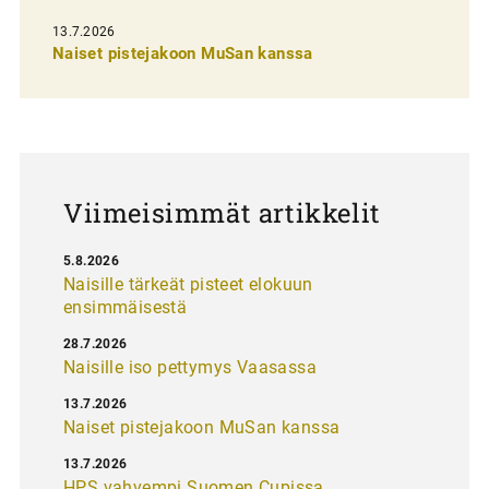
s
13.7.2026
e
Naiset pistejakoon MuSan kanssa
l
a
u
s
Viimeisimmät artikkelit
5.8.2026
Naisille tärkeät pisteet elokuun
ensimmäisestä
28.7.2026
Naisille iso pettymys Vaasassa
13.7.2026
Naiset pistejakoon MuSan kanssa
13.7.2026
HPS vahvempi Suomen Cupissa