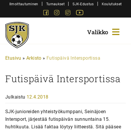
Siirry
|
|
|
Ilmoittautuminen
Turnaukset
SJK-Edustus
Koulutukset
sisältöön
Facebook
Instagram
Twitter
Youtube
Sjk-
Juniorit
Etusivu
»
Arkisto
»
Futispäivä Intersportissa
Futispäivä Intersportissa
Julkaistu
12.4.2018
SJK-junioreiden yhteistyökumppani, Seinäjoen
Intersport, järjestää futispäivän sunnuntaina 15.
huhtikuuta. Lisää faktaa löytyy liitteestä. Sitä pääsee