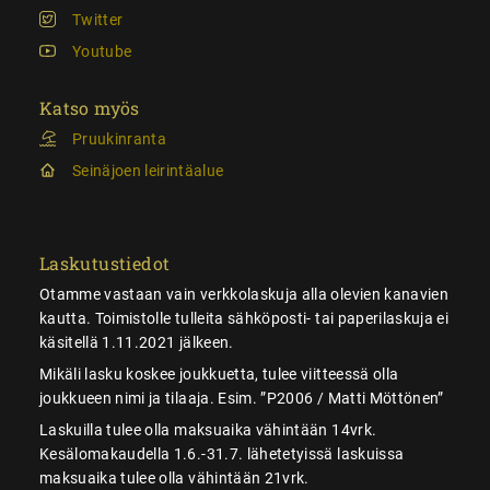
Twitter
Youtube
Katso myös
Pruukinranta
Seinäjoen leirintäalue
Laskutustiedot
Otamme vastaan vain verkkolaskuja alla olevien kanavien
kautta. Toimistolle tulleita sähköposti- tai paperilaskuja ei
käsitellä 1.11.2021 jälkeen.
Mikäli lasku koskee joukkuetta, tulee viitteessä olla
joukkueen nimi ja tilaaja. Esim. ”P2006 / Matti Möttönen”
Laskuilla tulee olla maksuaika vähintään 14vrk.
Kesälomakaudella 1.6.-31.7. lähetetyissä laskuissa
maksuaika tulee olla vähintään 21vrk.