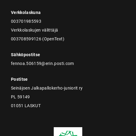
Verkkolaskuna
003701985593
Verkkolaskujen välittäjä
003708599126 (OpenText)
Sähköpostitse
fennoa.506159@erin.posti.com
Postitse
Seinäjoen Jalkapallokerho-juniorit ry
PL 59149
01051 LASKUT