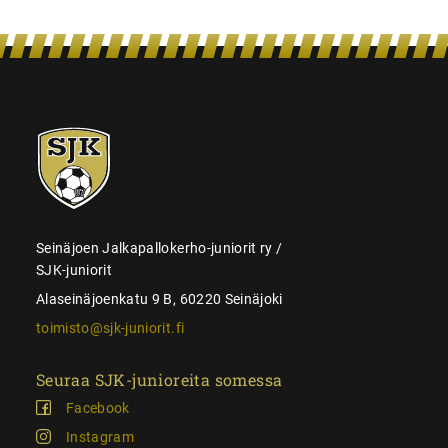
SJK-
juniorit
Seinäjoen Jalkapallokerho-juniorit ry /
SJK-juniorit
Alaseinäjoenkatu 9 B, 60220 Seinäjoki
toimisto@sjk-juniorit.fi
Seuraa SJK-junioreita somessa
Facebook
Instagram