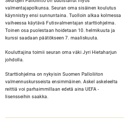
Seurojen Palloliitto on uudistanut myös
valmentajapolkunsa. Seuran oma sisäinen koulutus
käynnistyy ensi sunnuntaina. Tuolloin alkaa kolmessa
vaiheessa käytävä Futisvalmentajan starttiohjelma.
Toinen osa puolestaan hoidetaan 10. helmikuuta ja
kurssi saadaan päätökseen 7. maaliskuuta.
Kouluttajina toimii seuran oma väki Jyri Hietaharjun
johdolla.
Starttiohjelma on nykyisin Suomen Palloliiton
valmennuskursseista ensimmäinen. Askel askeleelta
reittiä voi parhaimmillaan edetä aina UEFA -
lisensseihin saakka.
A