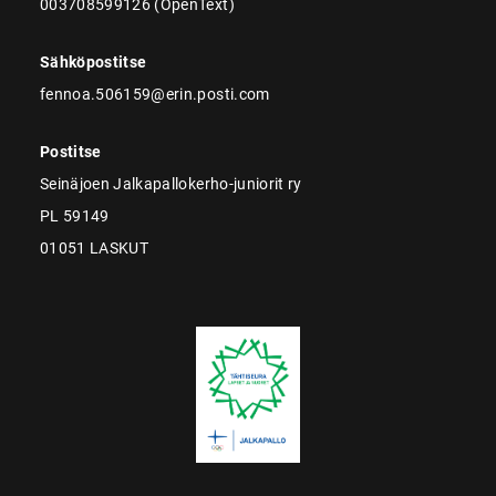
003708599126 (OpenText)
Sähköpostitse
fennoa.506159@erin.posti.com
Postitse
Seinäjoen Jalkapallokerho-juniorit ry
PL 59149
01051 LASKUT