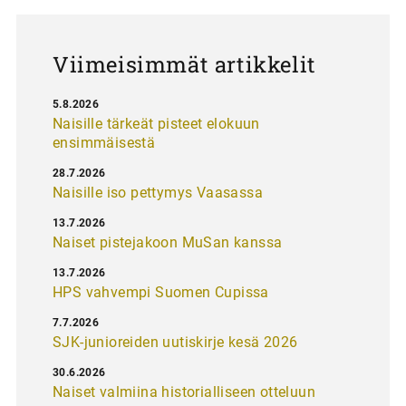
u
s
Viimeisimmät artikkelit
5.8.2026
Naisille tärkeät pisteet elokuun
ensimmäisestä
28.7.2026
Naisille iso pettymys Vaasassa
13.7.2026
Naiset pistejakoon MuSan kanssa
13.7.2026
HPS vahvempi Suomen Cupissa
7.7.2026
SJK-junioreiden uutiskirje kesä 2026
30.6.2026
Naiset valmiina historialliseen otteluun