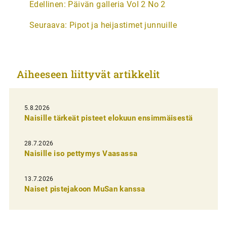
Edellinen:
Päivän galleria Vol 2 No 2
r
Seuraava:
Pipot ja heijastimet junnuille
t
i
k
Aiheeseen liittyvät artikkelit
k
e
l
5.8.2026
Naisille tärkeät pisteet elokuun ensimmäisestä
i
e
28.7.2026
n
Naisille iso pettymys Vaasassa
s
13.7.2026
e
Naiset pistejakoon MuSan kanssa
l
a