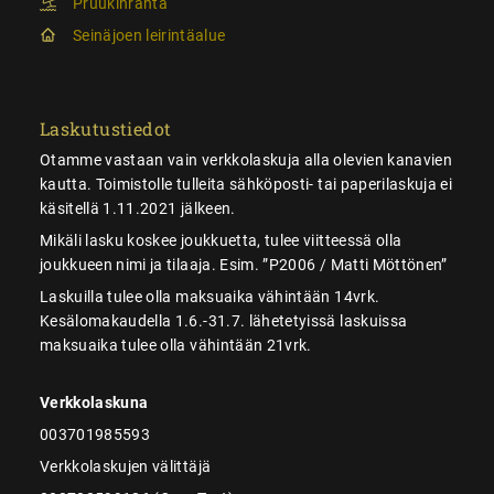
Pruukinranta
Seinäjoen leirintäalue
Laskutustiedot
Otamme vastaan vain verkkolaskuja alla olevien kanavien
kautta. Toimistolle tulleita sähköposti- tai paperilaskuja ei
käsitellä 1.11.2021 jälkeen.
Mikäli lasku koskee joukkuetta, tulee viitteessä olla
joukkueen nimi ja tilaaja. Esim. ”P2006 / Matti Möttönen”
Laskuilla tulee olla maksuaika vähintään 14vrk.
Kesälomakaudella 1.6.-31.7. lähetetyissä laskuissa
maksuaika tulee olla vähintään 21vrk.
Verkkolaskuna
003701985593
Verkkolaskujen välittäjä