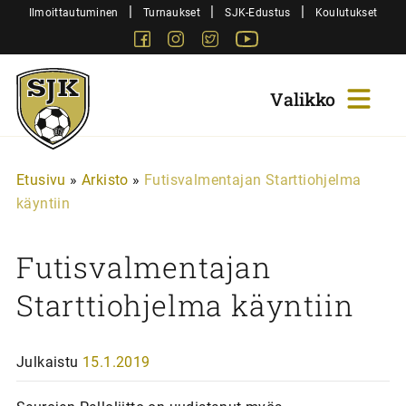
Siirry
|
|
|
Ilmoittautuminen
Turnaukset
SJK-Edustus
Koulutukset
sisältöön
Facebook
Instagram
Twitter
Youtube
Sjk-
Juniorit
Etusivu
»
Arkisto
»
Futisvalmentajan Starttiohjelma
käyntiin
Futisvalmentajan
Starttiohjelma käyntiin
Julkaistu
15.1.2019