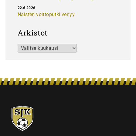
22.6.2026
Naisten voittoputki venyy
Arkistot
Arkistot
SJK-
juniorit