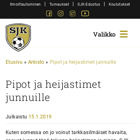
Siirry
|
|
|
Ilmoittautuminen
Turnaukset
SJK-Edustus
Koulutukset
sisältöön
Facebook
Instagram
Twitter
Youtube
Sjk-
Juniorit
Etusivu
»
Arkisto
»
Pipot ja heijastimet junnuille
Pipot ja heijastimet
junnuille
Julkaistu
15.1.2019
Kuten somessa on jo voinut tarkkasilmäiset havaita,