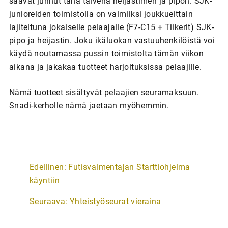
saavat junnut tänä talvena heijastimen ja pipon. SJK-
junioreiden toimistolla on valmiiksi joukkueittain
lajiteltuna jokaiselle pelaajalle (F7-C15 + Tiikerit) SJK-
pipo ja heijastin. Joku ikäluokan vastuuhenkilöistä voi
käydä noutamassa pussin toimistolta tämän viikon
aikana ja jakakaa tuotteet harjoituksissa pelaajille.
Nämä tuotteet sisältyvät pelaajien seuramaksuun.
Snadi-kerholle nämä jaetaan myöhemmin.
A
Edellinen:
Futisvalmentajan Starttiohjelma
r
käyntiin
t
Seuraava:
Yhteistyöseurat vieraina
i
k