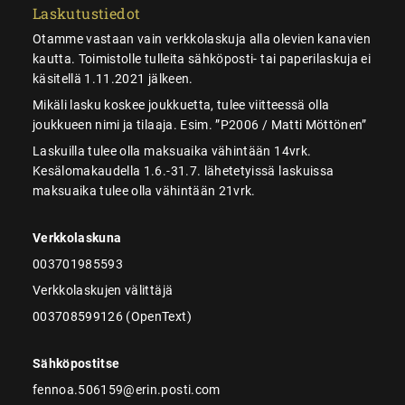
Laskutustiedot
Otamme vastaan vain verkkolaskuja alla olevien kanavien
kautta. Toimistolle tulleita sähköposti- tai paperilaskuja ei
käsitellä 1.11.2021 jälkeen.
Mikäli lasku koskee joukkuetta, tulee viitteessä olla
joukkueen nimi ja tilaaja. Esim. ”P2006 / Matti Möttönen”
Laskuilla tulee olla maksuaika vähintään 14vrk.
Kesälomakaudella 1.6.-31.7. lähetetyissä laskuissa
maksuaika tulee olla vähintään 21vrk.
Verkkolaskuna
003701985593
Verkkolaskujen välittäjä
003708599126 (OpenText)
Sähköpostitse
fennoa.506159@erin.posti.com