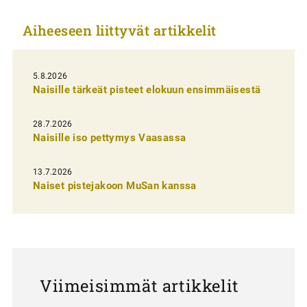
k
Aiheeseen liittyvät artikkelit
e
l
i
5.8.2026
Naisille tärkeät pisteet elokuun ensimmäisestä
e
n
28.7.2026
Naisille iso pettymys Vaasassa
s
e
13.7.2026
l
Naiset pistejakoon MuSan kanssa
a
u
s
Viimeisimmät artikkelit