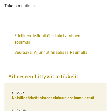
Takaisin uutisiin
A
Edellinen:
Männikölle kaksivuotinen
r
sopimus
t
Seuraava:
A-junnut finaalissa Raumalla
i
k
k
Aiheeseen liittyvät artikkelit
e
l
i
5.8.2026
Naisille tärkeät pisteet elokuun ensimmäisestä
e
n
28.7.2026