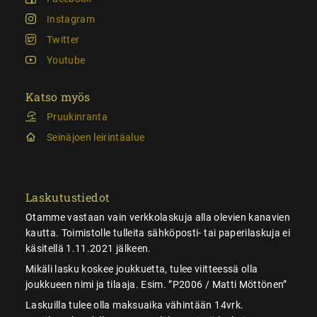
Instagram
Twitter
Youtube
Katso myös
Pruukinranta
Seinäjoen leirintäalue
Laskutustiedot
Otamme vastaan vain verkkolaskuja alla olevien kanavien
kautta. Toimistolle tulleita sähköposti- tai paperilaskuja ei
käsitellä 1.11.2021 jälkeen.
Mikäli lasku koskee joukkuetta, tulee viitteessä olla
joukkueen nimi ja tilaaja. Esim. ”P2006 / Matti Möttönen”
Laskuilla tulee olla maksuaika vähintään 14vrk.