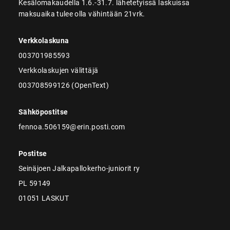
Kesälomakaudella 1.6.-31.7. lähetetyissä laskuissa
maksuaika tulee olla vähintään 21vrk.
Verkkolaskuna
003701985593
Verkkolaskujen välittäjä
003708599126 (OpenText)
Sähköpostitse
fennoa.506159@erin.posti.com
Postitse
Seinäjoen Jalkapallokerho-juniorit ry
PL 59149
01051 LASKUT