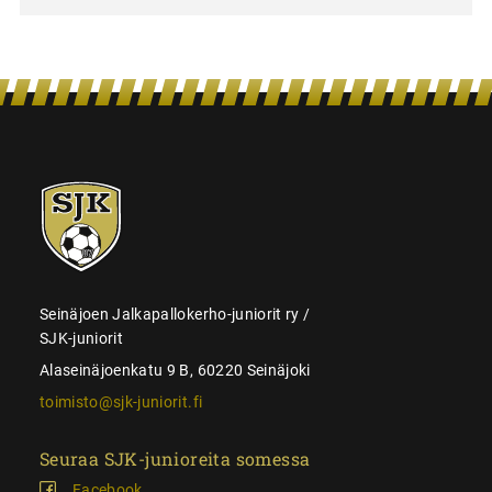
SJK-
juniorit
Seinäjoen Jalkapallokerho-juniorit ry /
SJK-juniorit
Alaseinäjoenkatu 9 B, 60220 Seinäjoki
toimisto@sjk-juniorit.fi
Seuraa SJK-junioreita somessa
Facebook