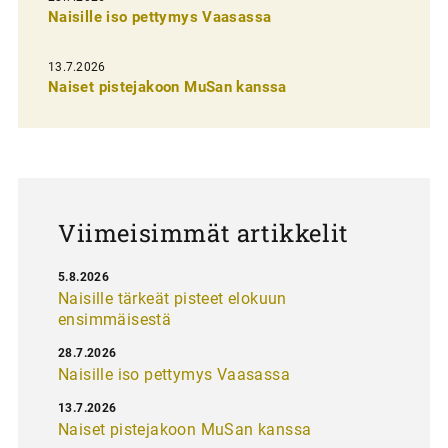
Naisille iso pettymys Vaasassa
s
e
13.7.2026
l
Naiset pistejakoon MuSan kanssa
a
u
s
Viimeisimmät artikkelit
5.8.2026
Naisille tärkeät pisteet elokuun
ensimmäisestä
28.7.2026
Naisille iso pettymys Vaasassa
13.7.2026
Naiset pistejakoon MuSan kanssa