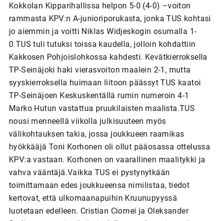
Kokkolan Kipparihallissa helpon 5-0 (4-0) –voiton
rammasta KPV:n A-junioriporukasta, jonka TUS kohtasi
jo aiemmin ja voitti Niklas Widjeskogin osumalla 1-
0.TUS tuli tutuksi toissa kaudella, jolloin kohdattiin
Kakkosen Pohjoislohkossa kahdesti. Kevätkierroksella
TP-Seinäjoki haki vierasvoiton maalein 2-1, mutta
syyskierroksella huimaan liitoon päässyt TUS kaatoi
TP-Seinäjoen Keskuskentällä rumin numeroin 4-1
Marko Hutun vastattua pruukilaisten maalista.TUS
nousi menneellä viikolla julkisuuteen myös
välikohtauksen takia, jossa joukkueen raamikas
hyökkääjä Toni Korhonen oli ollut pääosassa ottelussa
KPV:a vastaan. Korhonen on vaarallinen maalitykki ja
vahva vääntäjä.Vaikka TUS ei pystynytkään
toimittamaan edes joukkueensa nimilistaa, tiedot
kertovat, että ulkomaanapuihin Kruunupyyssä
luotetaan edelleen. Cristian Ciornei ja Oleksander