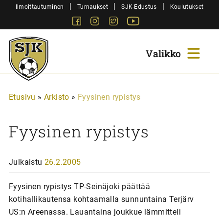
Siirry
|
|
|
Ilmoittautuminen
Turnaukset
SJK-Edustus
Koulutukset
sisältöön
Facebook
Instagram
Twitter
Youtube
Sjk-
Juniorit
Etusivu
»
Arkisto
»
Fyysinen rypistys
Fyysinen rypistys
Julkaistu
26.2.2005
Fyysinen rypistys TP-Seinäjoki päättää
kotihallikautensa kohtaamalla sunnuntaina Terjärv
US:n Areenassa. Lauantaina joukkue lämmitteli