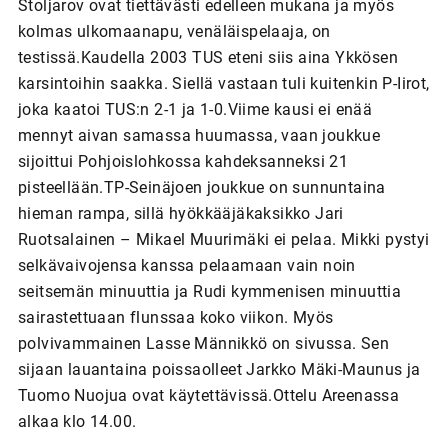
Stoljarov ovat tiettävästi edelleen mukana ja myös
kolmas ulkomaanapu, venäläispelaaja, on
testissä.Kaudella 2003 TUS eteni siis aina Ykkösen
karsintoihin saakka. Siellä vastaan tuli kuitenkin P-Iirot,
joka kaatoi TUS:n 2-1 ja 1-0.Viime kausi ei enää
mennyt aivan samassa huumassa, vaan joukkue
sijoittui Pohjoislohkossa kahdeksanneksi 21
pisteellään.TP-Seinäjoen joukkue on sunnuntaina
hieman rampa, sillä hyökkääjäkaksikko Jari
Ruotsalainen – Mikael Muurimäki ei pelaa. Mikki pystyi
selkävaivojensa kanssa pelaamaan vain noin
seitsemän minuuttia ja Rudi kymmenisen minuuttia
sairastettuaan flunssaa koko viikon. Myös
polvivammainen Lasse Männikkö on sivussa. Sen
sijaan lauantaina poissaolleet Jarkko Mäki-Maunus ja
Tuomo Nuojua ovat käytettävissä.Ottelu Areenassa
alkaa klo 14.00.