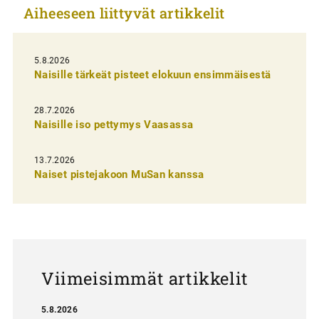
Aiheeseen liittyvät artikkelit
e
l
i
5.8.2026
Naisille tärkeät pisteet elokuun ensimmäisestä
e
n
28.7.2026
Naisille iso pettymys Vaasassa
s
e
13.7.2026
l
Naiset pistejakoon MuSan kanssa
a
u
s
Viimeisimmät artikkelit
5.8.2026