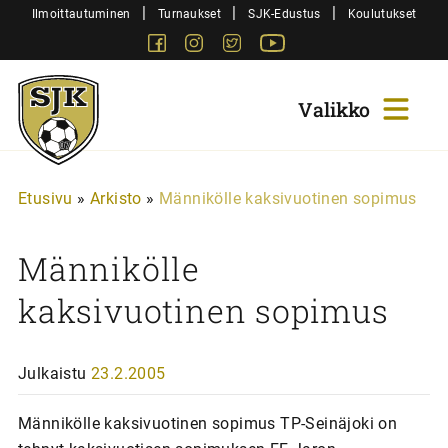
Siirry
|
|
|
Ilmoittautuminen
Turnaukset
SJK-Edustus
Koulutukset
sisältöön
Facebook
Instagram
Twitter
Youtube
Sjk-
Juniorit
Etusivu
»
Arkisto
»
Männikölle kaksivuotinen sopimus
Männikölle
kaksivuotinen sopimus
Julkaistu
23.2.2005
Männikölle kaksivuotinen sopimus TP-Seinäjoki on