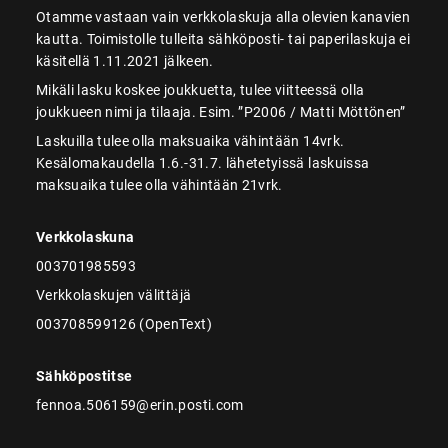
Otamme vastaan vain verkkolaskuja alla olevien kanavien
kautta. Toimistolle tulleita sähköposti- tai paperilaskuja ei
käsitellä 1.11.2021 jälkeen.
Mikäli lasku koskee joukkuetta, tulee viitteessä olla
joukkueen nimi ja tilaaja. Esim. ”P2006 / Matti Möttönen”
Laskuilla tulee olla maksuaika vähintään 14vrk.
Kesälomakaudella 1.6.-31.7. lähetetyissä laskuissa
maksuaika tulee olla vähintään 21vrk.
Verkkolaskuna
003701985593
Verkkolaskujen välittäjä
003708599126 (OpenText)
Sähköpostitse
fennoa.506159@erin.posti.com