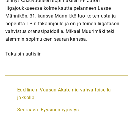
tehnyt kaksivuotisen sopimuksen FF Jaron
liigajoukkueessa kolme kautta pelanneen Lasse
Männikön, 31, kanssa.Männikkö tuo kokemusta ja
nopeutta TP:n takalinjoille ja on jo toinen liigatason
vahvistus oranssipaidoille. Mikael Muurimäki teki
aiemmin sopimuksen seuran kanssa.
Takaisin uutisiin
A
Edellinen:
Vaasan Akatemia vahva toisella
r
jaksolla
t
Seuraava:
Fyysinen rypistys
i
k
k