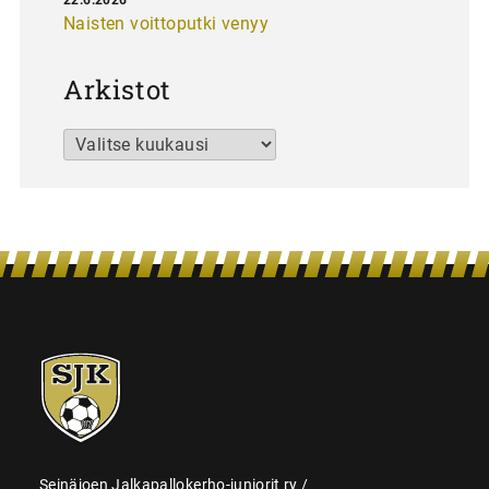
Naisten voittoputki venyy
Arkistot
Arkistot
SJK-
juniorit
Seinäjoen Jalkapallokerho-juniorit ry /