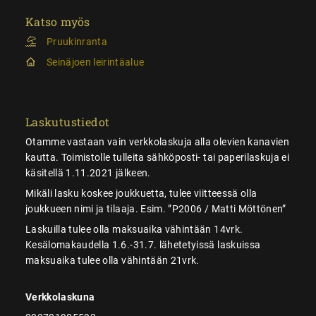
Katso myös
Pruukinranta
Seinäjoen leirintäalue
Laskutustiedot
Otamme vastaan vain verkkolaskuja alla olevien kanavien
kautta. Toimistolle tulleita sähköposti- tai paperilaskuja ei
käsitellä 1.11.2021 jälkeen.
Mikäli lasku koskee joukkuetta, tulee viitteessä olla
joukkueen nimi ja tilaaja. Esim. ”P2006 / Matti Möttönen”
Laskuilla tulee olla maksuaika vähintään 14vrk.
Kesälomakaudella 1.6.-31.7. lähetetyissä laskuissa
maksuaika tulee olla vähintään 21vrk.
Verkkolaskuna