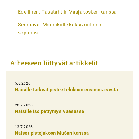
A
Edellinen:
Tasatahtiin Vaajakosken kanssa
r
Seuraava:
Männikölle kaksivuotinen
t
sopimus
i
k
k
Aiheeseen liittyvät artikkelit
e
l
i
5.8.2026
Naisille tärkeät pisteet elokuun ensimmäisestä
e
n
28.7.2026
Naisille iso pettymys Vaasassa
s
e
13.7.2026
l
Naiset pistejakoon MuSan kanssa