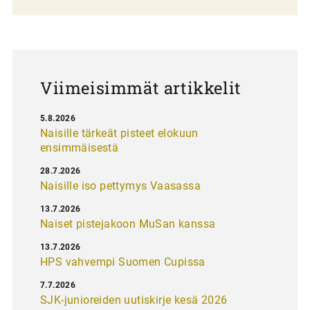
a
u
s
Viimeisimmät artikkelit
5.8.2026
Naisille tärkeät pisteet elokuun
ensimmäisestä
28.7.2026
Naisille iso pettymys Vaasassa
13.7.2026
Naiset pistejakoon MuSan kanssa
13.7.2026
HPS vahvempi Suomen Cupissa
7.7.2026
SJK-junioreiden uutiskirje kesä 2026