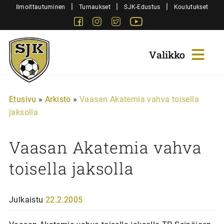
Siirry
|
|
|
Ilmoittautuminen
Turnaukset
SJK-Edustus
Koulutukset
sisältöön
Facebook
Instagram
Twitter
Youtube
Sjk-
Juniorit
Etusivu
»
Arkisto
»
Vaasan Akatemia vahva toisella
jaksolla
Vaasan Akatemia vahva
toisella jaksolla
Julkaistu
22.2.2005