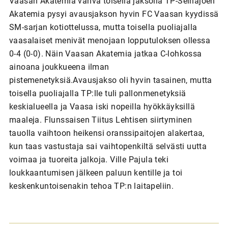
Vaasan Akatemia vahva toisella jaksolla TP-Seinäjoen
Akatemia pysyi avausjakson hyvin FC Vaasan kyydissä
SM-sarjan kotiottelussa, mutta toisella puoliajalla
vaasalaiset menivät menojaan lopputuloksen ollessa
0-4 (0-0). Näin Vaasan Akatemia jatkaa C-lohkossa
ainoana joukkueena ilman
pistemenetyksiä.Avausjakso oli hyvin tasainen, mutta
toisella puoliajalla TP:lle tuli pallonmenetyksiä
keskialueella ja Vaasa iski nopeilla hyökkäyksillä
maaleja. Flunssaisen Tiitus Lehtisen siirtyminen
tauolla vaihtoon heikensi oranssipaitojen alakertaa,
kun taas vastustaja sai vaihtopenkiltä selvästi uutta
voimaa ja tuoreita jalkoja. Ville Pajula teki
loukkaantumisen jälkeen paluun kentille ja toi
keskenkuntoisenakin tehoa TP:n laitapeliin.