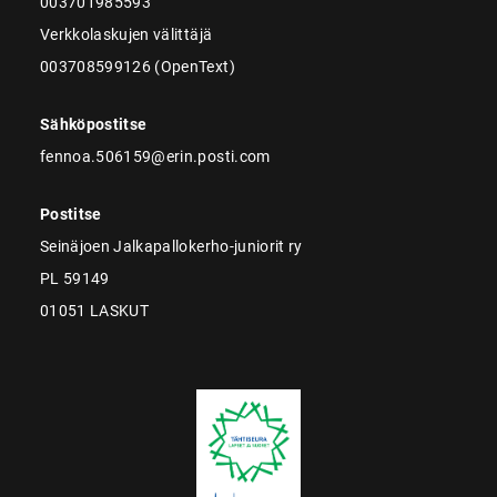
003701985593
Verkkolaskujen välittäjä
003708599126 (OpenText)
Sähköpostitse
fennoa.506159@erin.posti.com
Postitse
Seinäjoen Jalkapallokerho-juniorit ry
PL 59149
01051 LASKUT