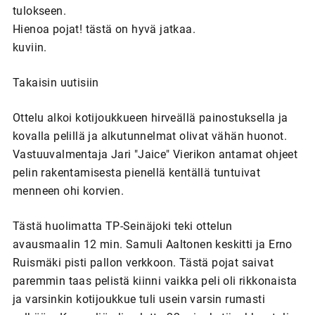
tulokseen.
Hienoa pojat! tästä on hyvä jatkaa.
kuviin.
Takaisin uutisiin
Ottelu alkoi kotijoukkueen hirveällä painostuksella ja
kovalla pelillä ja alkutunnelmat olivat vähän huonot.
Vastuuvalmentaja Jari "Jaice" Vierikon antamat ohjeet
pelin rakentamisesta pienellä kentällä tuntuivat
menneen ohi korvien.
Tästä huolimatta TP-Seinäjoki teki ottelun
avausmaalin 12 min. Samuli Aaltonen keskitti ja Erno
Ruismäki pisti pallon verkkoon. Tästä pojat saivat
paremmin taas pelistä kiinni vaikka peli oli rikkonaista
ja varsinkin kotijoukkue tuli usein varsin rumasti