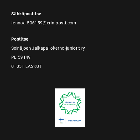
Sähköpostitse
fennoa.506159@erin.posti.com
Postitse
Seinäjoen Jalkapallokerho-juniorit ry
PL 59149
01051 LASKUT