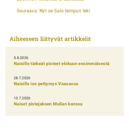
r
Seuraava:
Nyt se Salo tempun teki
t
i
k
Aiheeseen liittyvät artikkelit
k
e
l
5.8.2026
Naisille tärkeät pisteet elokuun ensimmäisestä
i
e
28.7.2026
n
Naisille iso pettymys Vaasassa
s
13.7.2026
e
Naiset pistejakoon MuSan kanssa
l
a
u