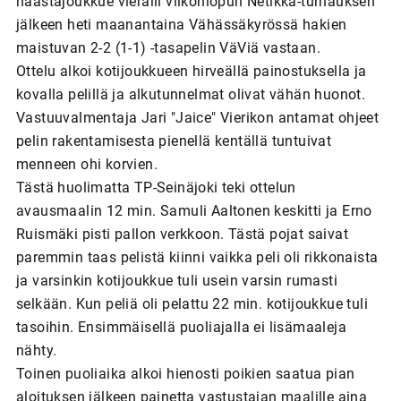
haastajoukkue vieraili viikonlopun Netikka-turnauksen
jälkeen heti maanantaina Vähässäkyrössä hakien
maistuvan 2-2 (1-1) -tasapelin VäViä vastaan.
Ottelu alkoi kotijoukkueen hirveällä painostuksella ja
kovalla pelillä ja alkutunnelmat olivat vähän huonot.
Vastuuvalmentaja Jari "Jaice" Vierikon antamat ohjeet
pelin rakentamisesta pienellä kentällä tuntuivat
menneen ohi korvien.
Tästä huolimatta TP-Seinäjoki teki ottelun
avausmaalin 12 min. Samuli Aaltonen keskitti ja Erno
Ruismäki pisti pallon verkkoon. Tästä pojat saivat
paremmin taas pelistä kiinni vaikka peli oli rikkonaista
ja varsinkin kotijoukkue tuli usein varsin rumasti
selkään. Kun peliä oli pelattu 22 min. kotijoukkue tuli
tasoihin. Ensimmäisellä puoliajalla ei lisämaaleja
nähty.
Toinen puoliaika alkoi hienosti poikien saatua pian
aloituksen jälkeen painetta vastustajan maalille aina