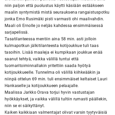
niin paljon että puolustus käytti käsiään estääkseen
maalin syntymistä mistä seurauksena rangaistuspotku
jonka Erno Rusimäki pisti varmasti ohi maalivahdin.
Maali oli Ernolle jo neljäs kahdessa ensimmäisessä
sarjapelissä.
Tasatilanteessa mentiin aina 58 min. asti jolloin
kulmapotkun jälkitilanteesta kotijoukkue tuli taas
tasoihin. Lisää maaleja ei kumpikaan joukkue enää
saanut tehtyä, vaikka välillä tuntui että
tuomaritoiminnallakin yritettiin saada hyötyä
kotijoukkueelle. Tunnelma oli välillä kiihkeääkin ja
niinpä ottelun 69 min. tuli ensimmäiset keltaiset Lauri
Hankaselle ja kotijoukkueen pelaajalle.
Maalissa Jarkko Orava torjui hyvin vastustajan
hyökkäykset, ja vaikka välillä tultiin rumasti päällekin,
niin se ei säikyttänyt.
Kaiken kaikkiaan valmentajat olivat varsin tyytyväisiä