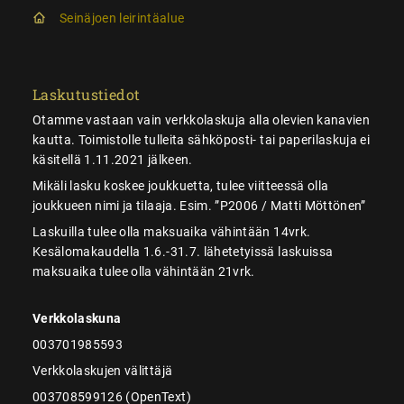
Seinäjoen leirintäalue
Laskutustiedot
Otamme vastaan vain verkkolaskuja alla olevien kanavien
kautta. Toimistolle tulleita sähköposti- tai paperilaskuja ei
käsitellä 1.11.2021 jälkeen.
Mikäli lasku koskee joukkuetta, tulee viitteessä olla
joukkueen nimi ja tilaaja. Esim. ”P2006 / Matti Möttönen”
Laskuilla tulee olla maksuaika vähintään 14vrk.
Kesälomakaudella 1.6.-31.7. lähetetyissä laskuissa
maksuaika tulee olla vähintään 21vrk.
Verkkolaskuna
003701985593
Verkkolaskujen välittäjä
003708599126 (OpenText)