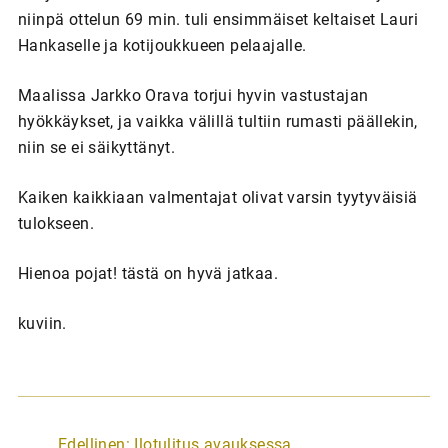
niinpä ottelun 69 min. tuli ensimmäiset keltaiset Lauri
Hankaselle ja kotijoukkueen pelaajalle.
Maalissa Jarkko Orava torjui hyvin vastustajan
hyökkäykset, ja vaikka välillä tultiin rumasti päällekin,
niin se ei säikyttänyt.
Kaiken kaikkiaan valmentajat olivat varsin tyytyväisiä
tulokseen.
Hienoa pojat! tästä on hyvä jatkaa.
kuviin.
A
Edellinen:
Ilotulitus avauksessa