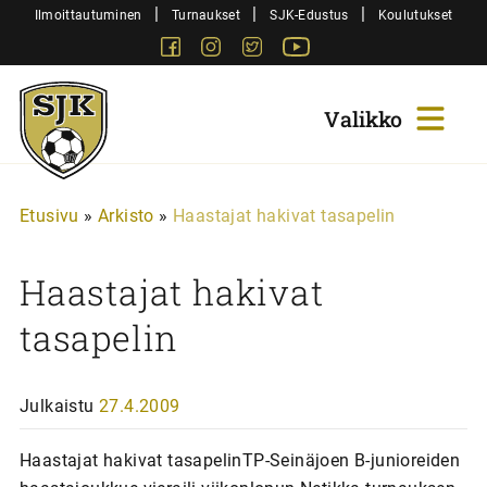
Siirry
|
|
|
Ilmoittautuminen
Turnaukset
SJK-Edustus
Koulutukset
sisältöön
Facebook
Instagram
Twitter
Youtube
Sjk-
Juniorit
Etusivu
»
Arkisto
»
Haastajat hakivat tasapelin
Haastajat hakivat
tasapelin
Julkaistu
27.4.2009
Haastajat hakivat tasapelinTP-Seinäjoen B-junioreiden