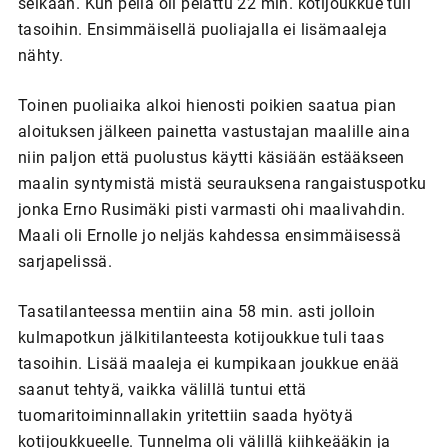
selkään. Kun peliä oli pelattu 22 min. kotijoukkue tuli
tasoihin. Ensimmäisellä puoliajalla ei lisämaaleja
nähty.
Toinen puoliaika alkoi hienosti poikien saatua pian
aloituksen jälkeen painetta vastustajan maalille aina
niin paljon että puolustus käytti käsiään estääkseen
maalin syntymistä mistä seurauksena rangaistuspotku
jonka Erno Rusimäki pisti varmasti ohi maalivahdin.
Maali oli Ernolle jo neljäs kahdessa ensimmäisessä
sarjapelissä.
Tasatilanteessa mentiin aina 58 min. asti jolloin
kulmapotkun jälkitilanteesta kotijoukkue tuli taas
tasoihin. Lisää maaleja ei kumpikaan joukkue enää
saanut tehtyä, vaikka välillä tuntui että
tuomaritoiminnallakin yritettiin saada hyötyä
kotijoukkueelle. Tunnelma oli välillä kiihkeääkin ja