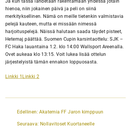
Ja kun tässä lähdetään rakentamaan yhdessä jotain
hienoa, niin jokainen päivä ja peli on siinä
merkityksellinen. Nämä on meille tietenkin valmistavia
pelejä kauteen, mutta ei missään nimessä
harjoituspelejä. Näissä halutaan saada täydet pisteet,
Hetemaj päättää. Suomen Cupin karsintaottelu: SJK –
FC Haka lauantaina 1.2. klo 14:00 Wallsport Areenalla.
Ovet aukeaa klo 13:15. Voit lukea lisää ottelun
järjestelyistä tämän ennakon loppuosasta.
Linkki 1
Linkki 2
A
Edellinen:
Akatemia FF Jaron kimppuun
r
Seuraava:
Nollavitoset Kuortaneelle
t