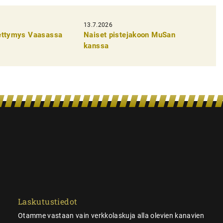
13.7.2026
pettymys Vaasassa
Naiset pistejakoon MuSan
kanssa
Laskutustiedot
Otamme vastaan vain verkkolaskuja alla olevien kanavien