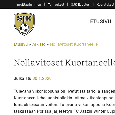
Siirry
|
|
|
Ilmoittautuminen
Turnaukset
SJK-Edustus
Koulutukset
sisältöön
Sjk-
ETUSIVU
Juniorit
Etusivu
»
Arkisto
»
Nollavitoset Kuortaneelle
Nollavitoset Kuortaneell
Julkaistu
30.1.2020
Tulevana viikonloppuna on livefutista tarjolla sangen 
Kuortaneen Urheiluopistollakin. Viime viikonloppuna K
turnauksessaan voiton. Tulevana viikonloppuna Kuorta
taskussaan Porissa järjestetyn FC Jazzin Winter Cupi