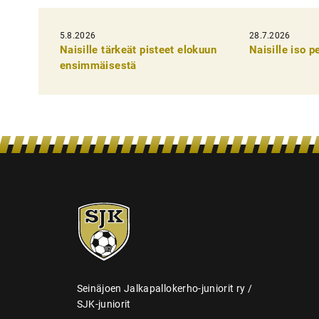
k
5.8.2026
k
28.7.2026
Naisille tärkeät pisteet elokuun
Naisille iso 
e
ensimmäisestä
l
i
e
n
s
e
SJK-
l
juniorit
a
u
s
Seinäjoen Jalkapallokerho-juniorit ry /
SJK-juniorit