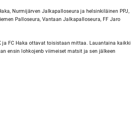
aka, Nurmijärven Jalkapalloseura ja helsinkiläinen PPJ,
niemen Palloseura, Vantaan Jalkapalloseura, FF Jaro
K ja FC Haka ottavat toisistaan mittaa. Lauantaina kaikki
an ensin lohkojenb viimeiset matsit ja sen jälkeen