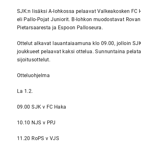
SJK:n lisäksi A-lohkossa pelaavat Valkeakosken FC H
eli Pallo-Pojat Juniorit. B-lohkon muodostavat Rova
Pietarsaaresta ja Espoon Palloseura.
Ottelut alkavat lauantaiaamuna klo 09.00, jolloin SJ
joukkueet pelaavat kaksi ottelua. Sunnuntaina pelata
sijoitusottelut.
Otteluohjelma
La 1.2.
09.00 SJK v FC Haka
10.10 NJS v PPJ
11.20 RoPS v VJS