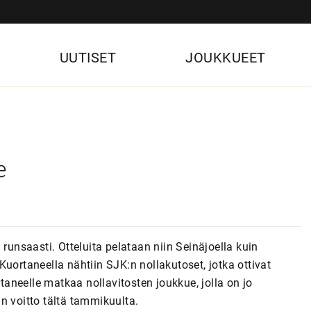
UUTISET
JOUKKUEET
e
runsaasti. Otteluita pelataan niin Seinäjoella kuin
uortaneella nähtiin SJK:n nollakutoset, jotka ottivat
neelle matkaa nollavitosten joukkue, jolla on jo
n voitto tältä tammikuulta.