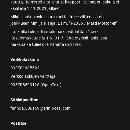
kautta. Toimistolle tulleita sähköposti- tai paperilaskuja ei
käsitellä 1.11.2021 jälkeen.
Mikäli lasku koskee joukkuetta, tulee viitteessä olla
joukkueen nimi ja tilaaja. Esim. ”P2006 / Matti Möttönen”
Laskuilla tulee olla maksuaika vähintään 14vrk.
Kesälomakaudella 1.6.-31.7. lähetetyissä laskuissa
maksuaika tulee olla vähintään 21vrk.
Verkkolaskuna
003701985593
Verkkolaskujen välittäjä
003708599126 (OpenText)
Sähköpostitse
fennoa.506159@erin.posti.com
Postitse