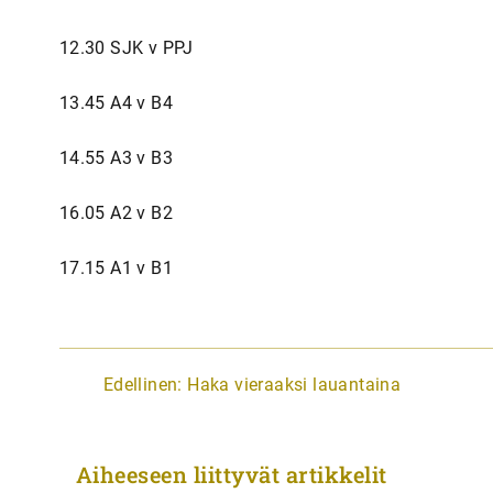
12.30 SJK v PPJ
13.45 A4 v B4
14.55 A3 v B3
16.05 A2 v B2
17.15 A1 v B1
A
Edellinen:
Haka vieraaksi lauantaina
r
t
Aiheeseen liittyvät artikkelit
i