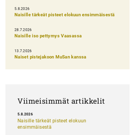
l
5.8.2026
Naisille tärkeät pisteet elokuun ensimmäisestä
i
e
28.7.2026
n
Naisille iso pettymys Vaasassa
s
13.7.2026
e
Naiset pistejakoon MuSan kanssa
l
a
u
s
Viimeisimmät artikkelit
5.8.2026
Naisille tärkeät pisteet elokuun
ensimmäisestä