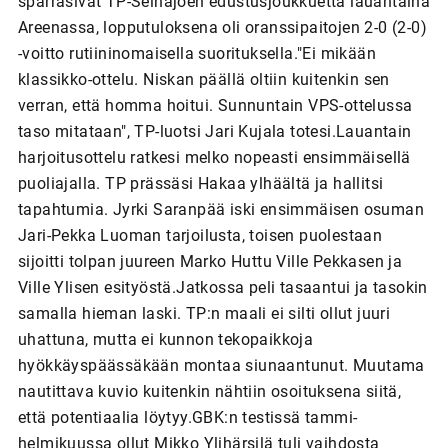
sparrasivat TP-Seinäjoen edustusjoukkuetta lauantaina
Areenassa, lopputuloksena oli oranssipaitojen 2-0 (2-0)
-voitto rutiininomaisella suorituksella."Ei mikään
klassikko-ottelu. Niskan päällä oltiin kuitenkin sen
verran, että homma hoitui. Sunnuntain VPS-ottelussa
taso mitataan", TP-luotsi Jari Kujala totesi.Lauantain
harjoitusottelu ratkesi melko nopeasti ensimmäisellä
puoliajalla. TP prässäsi Hakaa ylhäältä ja hallitsi
tapahtumia. Jyrki Saranpää iski ensimmäisen osuman
Jari-Pekka Luoman tarjoilusta, toisen puolestaan
sijoitti tolpan juureen Marko Huttu Ville Pekkasen ja
Ville Ylisen esityöstä.Jatkossa peli tasaantui ja tasokin
samalla hieman laski. TP:n maali ei silti ollut juuri
uhattuna, mutta ei kunnon tekopaikkoja
hyökkäyspäässäkään montaa siunaantunut. Muutama
nautittava kuvio kuitenkin nähtiin osoituksena siitä,
että potentiaalia löytyy.GBK:n testissä tammi-
helmikuussa ollut Mikko Ylihärsilä tuli vaihdosta