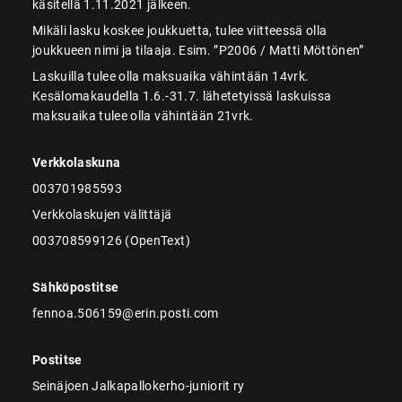
käsitellä 1.11.2021 jälkeen.
Mikäli lasku koskee joukkuetta, tulee viitteessä olla
joukkueen nimi ja tilaaja. Esim. ”P2006 / Matti Möttönen”
Laskuilla tulee olla maksuaika vähintään 14vrk.
Kesälomakaudella 1.6.-31.7. lähetetyissä laskuissa
maksuaika tulee olla vähintään 21vrk.
Verkkolaskuna
003701985593
Verkkolaskujen välittäjä
003708599126 (OpenText)
Sähköpostitse
fennoa.506159@erin.posti.com
Postitse
Seinäjoen Jalkapallokerho-juniorit ry