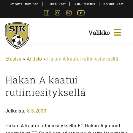
Siirry
|
|
|
Ilmoittautuminen
Turnaukset
SJK-Edustus
Koulutukset
sisältöön
Facebook
Instagram
Twitter
Youtube
Sjk-
Juniorit
Etusivu
»
Arkisto
»
Hakan A kaatui rutiiniesityksellä
Hakan A kaatui
rutiiniesityksellä
Julkaistu
8.3.2003
Hakan A kaatui rutiiniesityksellä FC Hakan A-juniorit