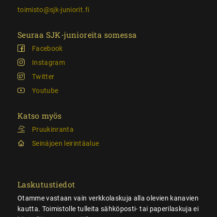
toimisto@sjk-juniorit.fi
Seuraa SJK-junioreita somessa
Facebook
Instagram
Twitter
Youtube
Katso myös
Pruukinranta
Seinäjoen leirintäalue
Laskutustiedot
Otamme vastaan vain verkkolaskuja alla olevien kanavien
kautta. Toimistolle tulleita sähköposti- tai paperilaskuja ei