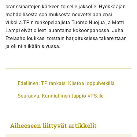
oranssipaitojen kärkeen toiselle jaksolle. Hyökkääjän
mahdollisesta sopimuksesta neuvotellaan ensi
viikolla.TP:n runkopelaajista Tuomo Nuojua ja Matti
Lampi eivät olleet lauantaina kokoonpanossa. Juha
Eteläaho loukkasi torstain harjoituksissa takareittään
ja oli niin ikään sivussa.
A
Edellinen:
TP rankaisi Kiistoa loppuhetkillä
r
Seuraava:
Kunniallinen tappio VPS:lle
t
i
k
Aiheeseen liittyvät artikkelit
k
e