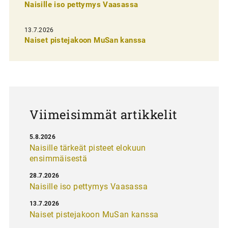
Naisille iso pettymys Vaasassa
s
e
13.7.2026
l
Naiset pistejakoon MuSan kanssa
a
u
s
Viimeisimmät artikkelit
5.8.2026
Naisille tärkeät pisteet elokuun
ensimmäisestä
28.7.2026
Naisille iso pettymys Vaasassa
13.7.2026
Naiset pistejakoon MuSan kanssa