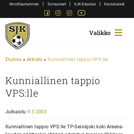
Siirry
|
|
|
Ilmoittautuminen
Turnaukset
SJK-Edustus
Koulutukset
sisältöön
Facebook
Instagram
Twitter
Youtube
Sjk-
Juniorit
Etusivu
»
Arkisto
»
Kunniallinen tappio VPS:lle
Kunniallinen tappio
VPS:lle
Julkaistu
9.3.2003
Kunniallinen tappio VPS:lle TP-Seinäjoki koki Areena-