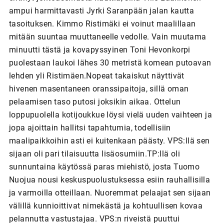
ampui harmittavasti Jyrki Saranpään jalan kautta
tasoituksen. Kimmo Ristimäki ei voinut maalillaan
mitään suuntaa muuttaneelle vedolle. Vain muutama
minuutti tästä ja kovapyssyinen Toni Hevonkorpi
puolestaan laukoi lähes 30 metristä komean putoavan
lehden yli Ristimäen.Nopeat takaiskut näyttivät
hivenen masentaneen oranssipaitoja, sillä oman
pelaamisen taso putosi joksikin aikaa. Ottelun
loppupuolella kotijoukkue löysi vielä uuden vaihteen ja
jopa ajoittain hallitsi tapahtumia, todellisiin
maalipaikkoihin asti ei kuitenkaan päästy. VPS:llä sen
sijaan oli pari tilaisuutta lisäosumiin.TP:llä oli
sunnuntaina käytössä paras miehistö, josta Tuomo
Nuojua nousi keskuspuolustuksessa esiin rauhallisilla
ja varmoilla otteillaan. Nuoremmat pelaajat sen sijaan
välillä kunnioittivat nimekästä ja kohtuullisen kovaa
pelannutta vastustajaa. VPS:n riveistä puuttui