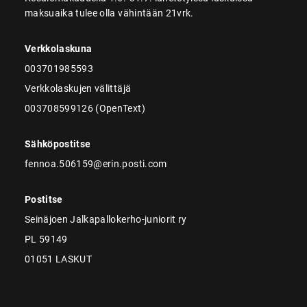
maksuaika tulee olla vähintään 21vrk.
Verkkolaskuna
003701985593
Verkkolaskujen välittäjä
003708599126 (OpenText)
Sähköpostitse
fennoa.506159@erin.posti.com
Postitse
Seinäjoen Jalkapallokerho-juniorit ry
PL 59149
01051 LASKUT