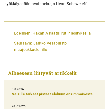
hyökkäyspään avainpelaaja Henri Scheweleff.
A
Edellinen:
Hakan A kaatui rutiiniesityksellä
r
Seuraava:
Jarkko Vesapuisto
t
maajoukkueleirille
i
k
k
Aiheeseen liittyvät artikkelit
e
l
i
5.8.2026
Naisille tärkeät pisteet elokuun ensimmäisestä
e
n
28.7.2026