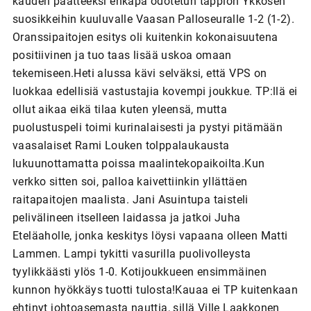
kauden päätteeksi ehkäpä odotetun tappion Ykkösen
suosikkeihin kuuluvalle Vaasan Palloseuralle 1-2 (1-2).
Oranssipaitojen esitys oli kuitenkin kokonaisuutena
positiivinen ja tuo taas lisää uskoa omaan
tekemiseen.Heti alussa kävi selväksi, että VPS on
luokkaa edellisiä vastustajia kovempi joukkue. TP:llä ei
ollut aikaa eikä tilaa kuten yleensä, mutta
puolustuspeli toimi kurinalaisesti ja pystyi pitämään
vaasalaiset Rami Louken tolppalaukausta
lukuunottamatta poissa maalintekopaikoilta.Kun
verkko sitten soi, palloa kaivettiinkin yllättäen
raitapaitojen maalista. Jani Asuintupa taisteli
pelivälineen itselleen laidassa ja jatkoi Juha
Eteläaholle, jonka keskitys löysi vapaana olleen Matti
Lammen. Lampi tykitti vasurilla puolivolleysta
tyylikkäästi ylös 1-0. Kotijoukkueen ensimmäinen
kunnon hyökkäys tuotti tulosta!Kauaa ei TP kuitenkaan
ehtinyt johtoasemasta nauttia, sillä Ville Laakkonen