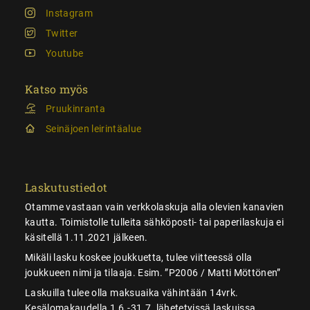
Instagram
Twitter
Youtube
Katso myös
Pruukinranta
Seinäjoen leirintäalue
Laskutustiedot
Otamme vastaan vain verkkolaskuja alla olevien kanavien
kautta. Toimistolle tulleita sähköposti- tai paperilaskuja ei
käsitellä 1.11.2021 jälkeen.
Mikäli lasku koskee joukkuetta, tulee viitteessä olla
joukkueen nimi ja tilaaja. Esim. ”P2006 / Matti Möttönen”
Laskuilla tulee olla maksuaika vähintään 14vrk.
Kesälomakaudella 1.6.-31.7. lähetetyissä laskuissa