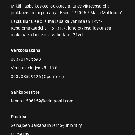
Mikäli lasku koskee joukkuetta, tulee viitteessä olla
joukkueen nimi ja tilaaja. Esim. ”P2006 / Matti Möttönen”
Laskuilla tulee olla maksuaika vähintään 14vrk.
Kesälomakaudella 1.6.-31.7. lähetetyissä laskuissa
maksuaika tulee olla vähintään 21vrk.
Verkkolaskuna
003701985593
Verkkolaskujen välittäjä
003708599126 (OpenText)
Sähköpostitse
fennoa.506159@erin.posti.com
Postitse
Seinäjoen Jalkapallokerho-juniorit ry
PL 59149