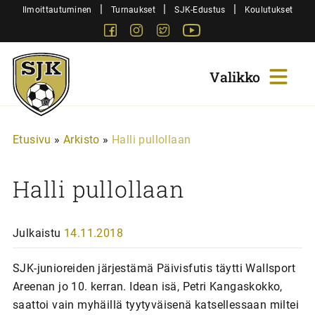
Siirry
|
|
|
Ilmoittautuminen
Turnaukset
SJK-Edustus
Koulutukset
sisältöön
Facebook
Instagram
Twitter
Youtube
Sjk-
Juniorit
Etusivu
»
Arkisto
»
Halli pullollaan
Halli pullollaan
Julkaistu
14.11.2018
SJK-junioreiden järjestämä Päivisfutis täytti Wallsport
Areenan jo 10. kerran. Idean isä, Petri Kangaskokko,
saattoi vain myhäillä tyytyväisenä katsellessaan miltei