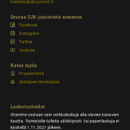
toimisto@sjk-juniorit.fi
Seuraa SJK-junioreita somessa
Facebook
Instagram
Twitter
Youtube
Katso myös
Pruukinranta
Seinäjoen leirintäalue
Laskutustiedot
Otamme vastaan vain verkkolaskuja alla olevien kanavien
kautta. Toimistolle tulleita sähköposti- tai paperilaskuja ei
käsitellä 1.11.2021 jälkeen.