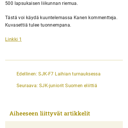
500 lapsukaisen liikunnan riemua.
Tästä voi käydä kuuntelemassa Kanen kommentteja.
Kuvasettiä tulee tuonnempana.
Linkki 1
A
Edellinen:
SJK-F7 Laihian turnauksessa
r
Seuraava:
SJK-juniorit Suomen eliittiä
t
i
k
Aiheeseen liittyvät artikkelit
k
e