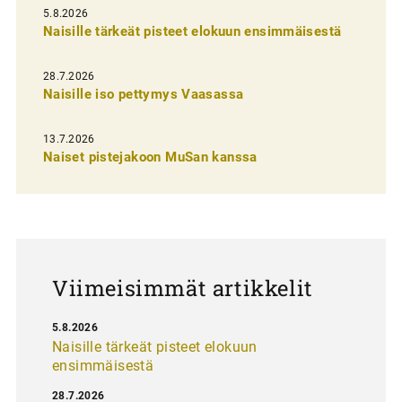
l
5.8.2026
Naisille tärkeät pisteet elokuun ensimmäisestä
i
e
28.7.2026
n
Naisille iso pettymys Vaasassa
s
13.7.2026
e
Naiset pistejakoon MuSan kanssa
l
a
u
s
Viimeisimmät artikkelit
5.8.2026
Naisille tärkeät pisteet elokuun
ensimmäisestä
28.7.2026