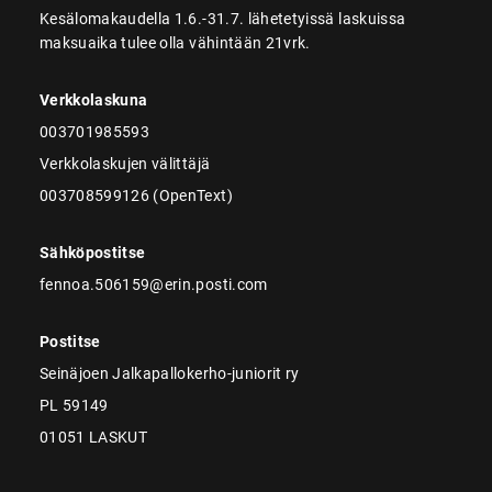
Kesälomakaudella 1.6.-31.7. lähetetyissä laskuissa
maksuaika tulee olla vähintään 21vrk.
Verkkolaskuna
003701985593
Verkkolaskujen välittäjä
003708599126 (OpenText)
Sähköpostitse
fennoa.506159@erin.posti.com
Postitse
Seinäjoen Jalkapallokerho-juniorit ry
PL 59149
01051 LASKUT