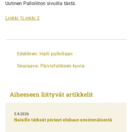
Uutinen Palloliiton sivuilla tästä.
Linkki 1
Linkki 2
A
Edellinen:
Halli pullollaan
r
Seuraava:
Päivisfutiksen kuvia
t
i
k
Aiheeseen liittyvät artikkelit
k
e
l
5.8.2026
Naisille tärkeät pisteet elokuun ensimmäisestä
i
e