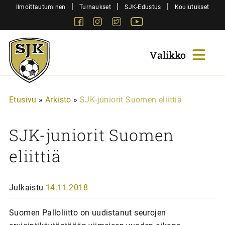
Siirry
|
|
|
Ilmoittautuminen
Turnaukset
SJK-Edustus
Koulutukset
sisältöön
Facebook
Instagram
Twitter
Youtube
Sjk-
Juniorit
Etusivu
»
Arkisto
»
SJK-juniorit Suomen eliittiä
SJK-juniorit Suomen
eliittiä
Julkaistu
14.11.2018
Suomen Palloliitto on uudistanut seurojen