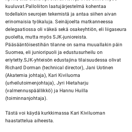
kuuluvat.Palloliiton laatujärjestelmä kohentaa
todellakin seurojen tekemistä ja antaa siihen aivan
erinomaisia työkaluja. Seinäjoelta matkanneessa
delegaatiossa oli väkeä sekä osakeyhtiön, eli liigaseura
puolelta, mutta myös SJK-junioreista.
Pääsääntöisestihän tilanne on sama muuallakin päin
Suomea, eli junioripuoli ja edustusurheilu on
eriytetty.SJK-yhteisön edustajina tilaisuudessa olivat
Richard Dorman (technical director), Jani Uotinen
(Akatemia johtaja), Kari Kiviluoma
(urheilutoimenjohtaja), Jyri Hietaharju
(valmennuspäällikkö) ja Hannu Huilla
(toiminnanjohtaja).
Tästä voi käydä kurkkimassa Kari Kiviluoman
haastattelua aiheesta.