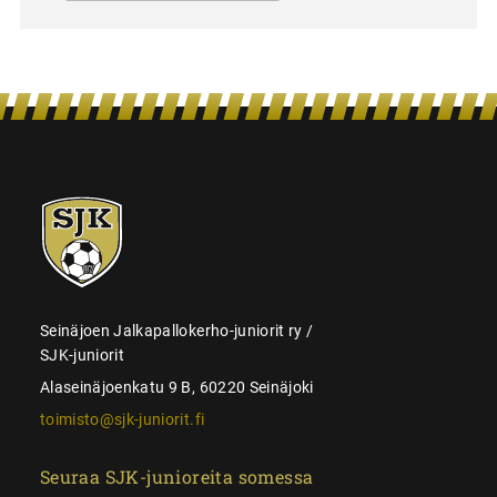
SJK-
juniorit
Seinäjoen Jalkapallokerho-juniorit ry /
SJK-juniorit
Alaseinäjoenkatu 9 B, 60220 Seinäjoki
toimisto@sjk-juniorit.fi
Seuraa SJK-junioreita somessa