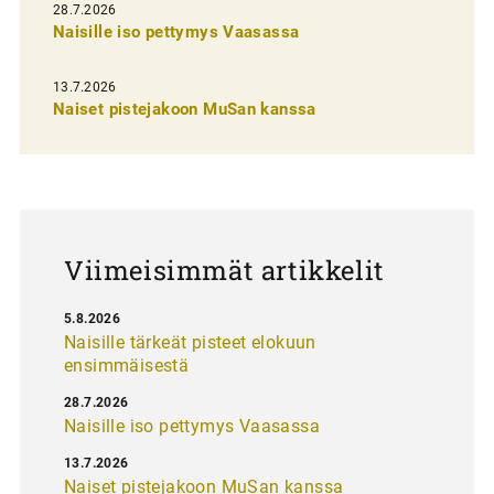
28.7.2026
n
Naisille iso pettymys Vaasassa
s
13.7.2026
e
Naiset pistejakoon MuSan kanssa
l
a
u
s
Viimeisimmät artikkelit
5.8.2026
Naisille tärkeät pisteet elokuun
ensimmäisestä
28.7.2026
Naisille iso pettymys Vaasassa
13.7.2026
Naiset pistejakoon MuSan kanssa