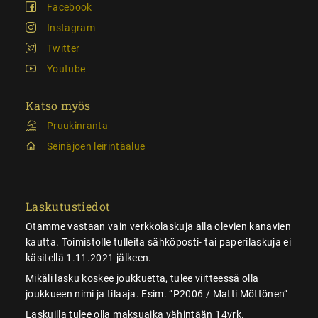
Facebook
Instagram
Twitter
Youtube
Katso myös
Pruukinranta
Seinäjoen leirintäalue
Laskutustiedot
Otamme vastaan vain verkkolaskuja alla olevien kanavien
kautta. Toimistolle tulleita sähköposti- tai paperilaskuja ei
käsitellä 1.11.2021 jälkeen.
Mikäli lasku koskee joukkuetta, tulee viitteessä olla
joukkueen nimi ja tilaaja. Esim. ”P2006 / Matti Möttönen”
Laskuilla tulee olla maksuaika vähintään 14vrk.