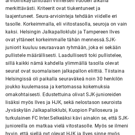
arviointikäytäntöään viimeisen vuoden aikana
merkittävästi. Kriteerit ovat tiukentuneet ja
laajentuneet. Seura-arviointeja tehdään viidelle eri
tasolle. Korkeimmalla, eli viitostasolla, seuroja on vain
kaksi. Helsingin Jalkapalloklubi ja Tampereen Ilves
ovat yltäneet korkeimmalle tähän mennessä.SJK-
juniorit kuuluu seuraavaan ryhmään, joka ei sekään
pullistele määrällisesti. Laadullisesti toki pullistelee,
sillä kaikki nämä kahdella ylimmällä tasolla olevat
seurat ovat suomalaisen jalkapallon eliittiä. Tiistaina
Helsingissä oli paikalla seuraväkeä noin 30 henkilön
joukko kuulemassa ja kertomassa kokemuksia
omakohtaisesti. Edustettuina olivat SJK-junioreiden
lisäksi myös Ilves ja HJK, sekä nelostason seuroista
Jyväskylän Jalkapalloklubi, Kuopion Palloseura ja
turkulainen FC Inter.Selkeäksi kävi ainakin se, että SJK-
junioreilla on matkaa vielä vitostasolle. Myös se ilmeni
hyvin, että siellä nyt olevat HJK ja Ilves sinne myös