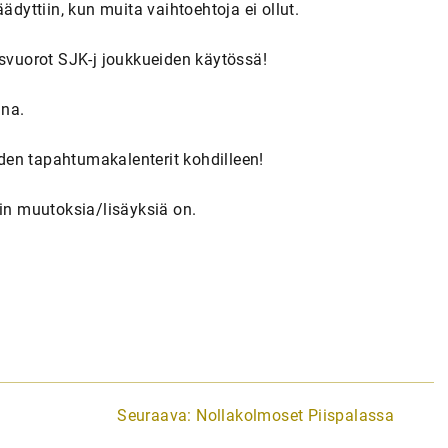
ädyttiin, kun muita vaihtoehtoja ei ollut.
usvuorot SJK-j joukkueiden käytössä!
ana.
eiden tapahtumakalenterit kohdilleen!
kin muutoksia/lisäyksiä on.
Seuraava:
Nollakolmoset Piispalassa