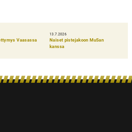
13.7.2026
pettymys Vaasassa
Naiset pistejakoon MuSan
kanssa