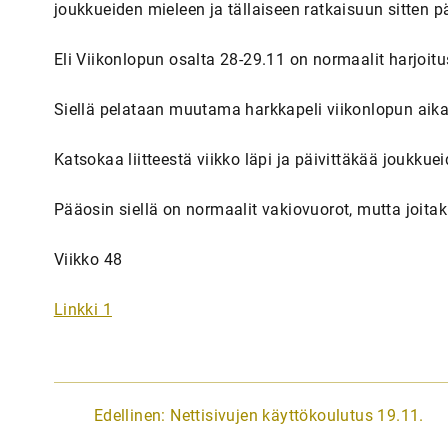
joukkueiden mieleen ja tällaiseen ratkaisuun sitten pä
Eli Viikonlopun osalta 28-29.11 on normaalit harjoit
Siellä pelataan muutama harkkapeli viikonlopun aik
Katsokaa liitteestä viikko läpi ja päivittäkää joukku
Pääosin siellä on normaalit vakiovuorot, mutta joita
Viikko 48
Linkki 1
A
Edellinen:
Nettisivujen käyttökoulutus 19.11.
r