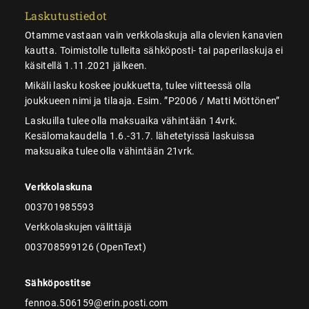
Laskutustiedot
Otamme vastaan vain verkkolaskuja alla olevien kanavien
kautta. Toimistolle tulleita sähköposti- tai paperilaskuja ei
käsitellä 1.11.2021 jälkeen.
Mikäli lasku koskee joukkuetta, tulee viitteessä olla
joukkueen nimi ja tilaaja. Esim. ”P2006 / Matti Möttönen”
Laskuilla tulee olla maksuaika vähintään 14vrk.
Kesälomakaudella 1.6.-31.7. lähetetyissä laskuissa
maksuaika tulee olla vähintään 21vrk.
Verkkolaskuna
003701985593
Verkkolaskujen välittäjä
003708599126 (OpenText)
Sähköpostitse
fennoa.506159@erin.posti.com