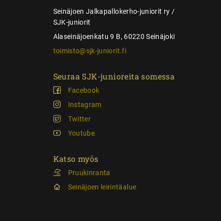
s
Seinäjoen Jalkapallokerho-juniorit ry /
SJK-juniorit
Alaseinäjoenkatu 9 B, 60220 Seinäjoki
toimisto@sjk-juniorit.fi
Seuraa SJK-junioreita somessa
Facebook
Instagram
Twitter
Youtube
Katso myös
Pruukinranta
Seinäjoen leirintäalue