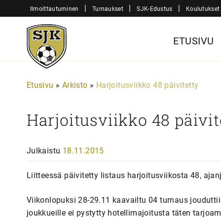
Siirry
|
|
|
Ilmoittautuminen
Turnaukset
SJK-Edustus
Koulutukset
sisältöön
Sjk-
ETUSIVU
Juniorit
Etusivu
»
Arkisto
»
Harjoitusviikko 48 päivitetty
Harjoitusviikko 48 päivit
Julkaistu
18.11.2015
Liitteessä päivitetty listaus harjoitusviikosta 48, aj
Viikonlopuksi 28-29.11 kaavailtu 04 turnaus jouduttii
joukkueille ei pystytty hotellimajoitusta täten tarjoam