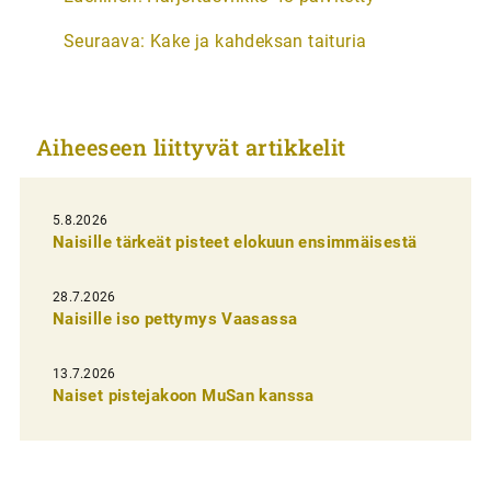
r
Seuraava:
Kake ja kahdeksan taituria
t
i
k
Aiheeseen liittyvät artikkelit
k
e
l
5.8.2026
Naisille tärkeät pisteet elokuun ensimmäisestä
i
e
28.7.2026
n
Naisille iso pettymys Vaasassa
s
13.7.2026
e
Naiset pistejakoon MuSan kanssa
l
a
u