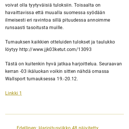
voivat olla tyytyväisiä tuloksiin. Toisaalta on
havaittavissa että muualla suomessa syödään
ilmeisesti eri ravintoa sillä pituudessa annoimme
runsaasti tasoitusta muille.
Turnauksen kaikkien otteluiden tulokset ja taulukko
löytyy http://www.jjk03ketut.com/13093
Tästä on kuitenkin hyvä jatkaa harjoittelua. Seuraavan
kerran -03 ikäluokan voikin sitten nähdä omassa
Wallsport turnauksessa 19.-20.12.
Linkki 1
A
Edellinen:
Harjoitusviikko 48 päivitetty