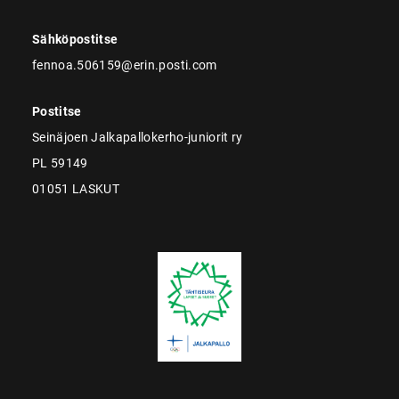
Sähköpostitse
fennoa.506159@erin.posti.com
Postitse
Seinäjoen Jalkapallokerho-juniorit ry
PL 59149
01051 LASKUT