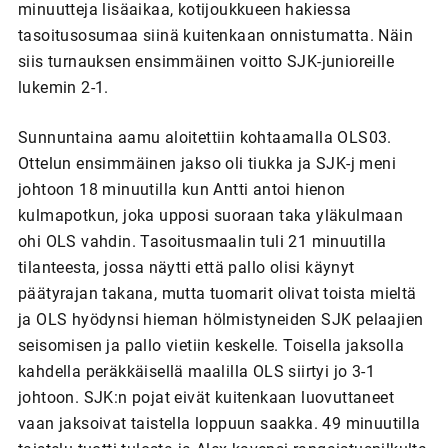
minuutteja lisäaikaa, kotijoukkueen hakiessa
tasoitusosumaa siinä kuitenkaan onnistumatta. Näin
siis turnauksen ensimmäinen voitto SJK-junioreille
lukemin 2-1.
Sunnuntaina aamu aloitettiin kohtaamalla OLS03.
Ottelun ensimmäinen jakso oli tiukka ja SJK-j meni
johtoon 18 minuutilla kun Antti antoi hienon
kulmapotkun, joka upposi suoraan taka yläkulmaan
ohi OLS vahdin. Tasoitusmaalin tuli 21 minuutilla
tilanteesta, jossa näytti että pallo olisi käynyt
päätyrajan takana, mutta tuomarit olivat toista mieltä
ja OLS hyödynsi hieman hölmistyneiden SJK pelaajien
seisomisen ja pallo vietiin keskelle. Toisella jaksolla
kahdella peräkkäisellä maalilla OLS siirtyi jo 3-1
johtoon. SJK:n pojat eivät kuitenkaan luovuttaneet
vaan jaksoivat taistella loppuun saakka. 49 minuutilla