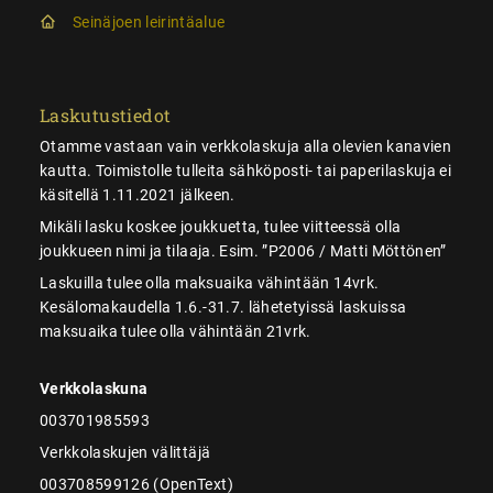
Seinäjoen leirintäalue
Laskutustiedot
Otamme vastaan vain verkkolaskuja alla olevien kanavien
kautta. Toimistolle tulleita sähköposti- tai paperilaskuja ei
käsitellä 1.11.2021 jälkeen.
Mikäli lasku koskee joukkuetta, tulee viitteessä olla
joukkueen nimi ja tilaaja. Esim. ”P2006 / Matti Möttönen”
Laskuilla tulee olla maksuaika vähintään 14vrk.
Kesälomakaudella 1.6.-31.7. lähetetyissä laskuissa
maksuaika tulee olla vähintään 21vrk.
Verkkolaskuna
003701985593
Verkkolaskujen välittäjä
003708599126 (OpenText)