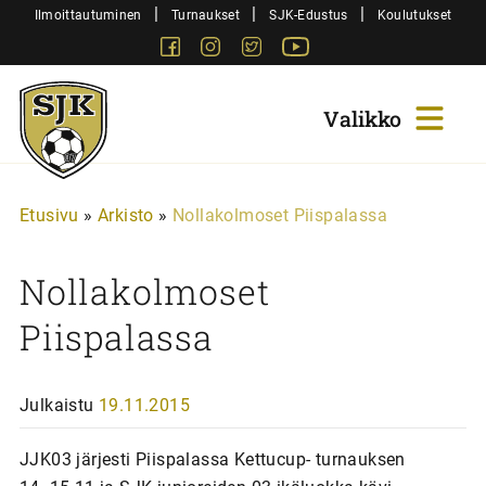
Siirry
|
|
|
Ilmoittautuminen
Turnaukset
SJK-Edustus
Koulutukset
sisältöön
Facebook
Instagram
Twitter
Youtube
Sjk-
Juniorit
Etusivu
»
Arkisto
»
Nollakolmoset Piispalassa
Nollakolmoset
Piispalassa
Julkaistu
19.11.2015
JJK03 järjesti Piispalassa Kettucup- turnauksen