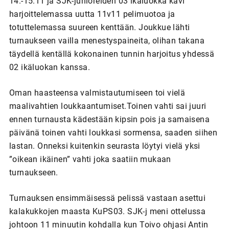
14.-15.11 ja SJK-junioreiden 03 ikäluokka kävi
harjoittelemassa uutta 11v11 pelimuotoa ja
totuttelemassa suureen kenttään. Joukkue lähti
turnaukseen vailla menestyspaineita, olihan takana
täydellä kentällä kokonainen tunnin harjoitus yhdessä
02 ikäluokan kanssa.
Oman haasteensa valmistautumiseen toi vielä
maalivahtien loukkaantumiset.Toinen vahti sai juuri
ennen turnausta kädestään kipsin pois ja samaisena
päivänä toinen vahti loukkasi sormensa, saaden siihen
lastan. Onneksi kuitenkin seurasta löytyi vielä yksi
”oikean ikäinen” vahti joka saatiin mukaan
turnaukseen.
Turnauksen ensimmäisessä pelissä vastaan asettui
kalakukkojen maasta KuPS03. SJK-j meni ottelussa
johtoon 11 minuutin kohdalla kun Toivo ohjasi Antin