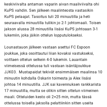
keskiviivalta antaman vaparin aivan maaliviivalta ohi
KuPS vahdin. Sen jälkeen maalinteosta vastasikin
KuPS pelaajat. Tasoitus tuli 20 minuutilla ja heti
seuraavalla minuutilla tulikin jo 2-1 johtomaali. Toisen
jakson alussa 28 minuutilla lisäsi KuPS johtoaan 3-1
lukemiin, joka jäikin ottelun lopputulokseksi.
Lounastauon jälkeen vastaan asettui FC Espoon
joukkue, joka osoittautui liian kovaksi vastukseksi,
voittaen ottelun selkein 4-0 lukemin. Lauantain
viimeisessä ottelussa tuli vastaan isäntäjoukkue
JJK03. Mustapaidat tekivät ensimmäisen maalinsa 10
minuutin kohdalla Oskarin toimesta ja Alex lisäsi
johtoa 14 minuutilla. JJK sai kavennuksen rankkarista
17 minuutilla, mutta se olikin sitten ottelun viimeinen
maali. Otteluiden kesto oli 2×25 min, mutta tässä
ottelussa toisella jaksolla pelattiinkin sitten useita