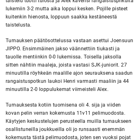
taistelu tuotti tulosta ja Alex kavensi rangaistuspilkulta
lukemiin 3-2 mutta aika loppui kesken. Pojille pisteet
kuitenkin hienosta, loppuun saakka kestäneestä
taistelusta.
Turnauksen päätösottelussa vastaan asettui Joensuun
JIPPO. Ensimmäinen jakso väännettiin tiukasti ja
tauolle mentiinkin 0-0 lukemissa. Toisella jaksolla
sitten nähtiin maaleja, joista vastasi SJK-juniorit. 27
minuutilla röyhkeän maalille ajon seurauksena saadun
rangaistuspotkun laukoi Henri varmasti maaliin ja 44
minuutilla 2-0 loppulukemat viimeisteli Alex.
Turnauksesta kotiin tuomisena oli 4. sija ja viiden
kovan pelin verran kokemusta 11v11 pelimuodosta.
Käytyjen keskustelujen perusteella muilla turnaukseen
osallistuneilla joukkueilla oli jo runsaasti enemmän
kokemusta tästä pelimuodosta, joten sen vuoksi pojat