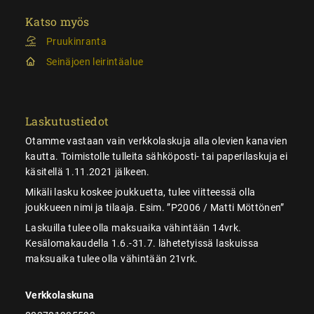
Katso myös
Pruukinranta
Seinäjoen leirintäalue
Laskutustiedot
Otamme vastaan vain verkkolaskuja alla olevien kanavien
kautta. Toimistolle tulleita sähköposti- tai paperilaskuja ei
käsitellä 1.11.2021 jälkeen.
Mikäli lasku koskee joukkuetta, tulee viitteessä olla
joukkueen nimi ja tilaaja. Esim. ”P2006 / Matti Möttönen”
Laskuilla tulee olla maksuaika vähintään 14vrk.
Kesälomakaudella 1.6.-31.7. lähetetyissä laskuissa
maksuaika tulee olla vähintään 21vrk.
Verkkolaskuna