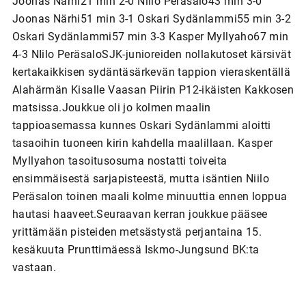
Joonas Närhi21 min 2-0 Niilo Peräsalo43 min 3-0
Joonas Närhi51 min 3-1 Oskari Sydänlammi55 min 3-2
Oskari Sydänlammi57 min 3-3 Kasper Myllyaho67 min
4-3 NIilo PeräsaloSJK-junioreiden nollakutoset kärsivät
kertakaikkisen sydäntäsärkevän tappion vieraskentällä
Alahärmän Kisalle Vaasan Piirin P12-ikäisten Kakkosen
matsissa.Joukkue oli jo kolmen maalin
tappioasemassa kunnes Oskari Sydänlammi aloitti
tasaoihin tuoneen kirin kahdella maalillaan. Kasper
Myllyahon tasoitusosuma nostatti toiveita
ensimmäisestä sarjapisteestä, mutta isäntien Niilo
Peräsalon toinen maali kolme minuuttia ennen loppua
hautasi haaveet.Seuraavan kerran joukkue pääsee
yrittämään pisteiden metsästystä perjantaina 15.
kesäkuuta Prunttimäessä Iskmo-Jungsund BK:ta
vastaan.