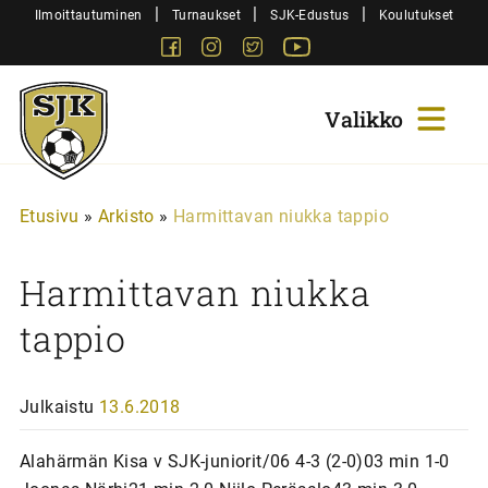
Siirry
|
|
|
Ilmoittautuminen
Turnaukset
SJK-Edustus
Koulutukset
sisältöön
Facebook
Instagram
Twitter
Youtube
Sjk-
Juniorit
Etusivu
»
Arkisto
»
Harmittavan niukka tappio
Harmittavan niukka
tappio
Julkaistu
13.6.2018
Alahärmän Kisa v SJK-juniorit/06 4-3 (2-0)03 min 1-0