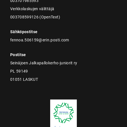
003701985593
Verkkolaskujen välittäjä
003708599126 (OpenText)
Sähköpostitse
fennoa.506159@erin.posti.com
Postitse
Seinäjoen Jalkapallokerho-juniorit ry
PL 59149
01051 LASKUT