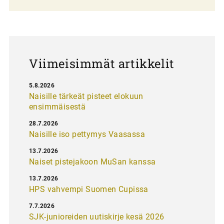
l
a
u
s
Viimeisimmät artikkelit
5.8.2026
Naisille tärkeät pisteet elokuun
ensimmäisestä
28.7.2026
Naisille iso pettymys Vaasassa
13.7.2026
Naiset pistejakoon MuSan kanssa
13.7.2026
HPS vahvempi Suomen Cupissa
7.7.2026
SJK-junioreiden uutiskirje kesä 2026