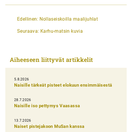
A
Edellinen:
Nollaseiskoilla maalijuhlat
r
Seuraava:
Karhu-matsin kuvia
t
i
k
Aiheeseen liittyvät artikkelit
k
e
l
5.8.2026
Naisille tärkeät pisteet elokuun ensimmäisestä
i
e
28.7.2026
n
Naisille iso pettymys Vaasassa
s
13.7.2026
e
Naiset pistejakoon MuSan kanssa