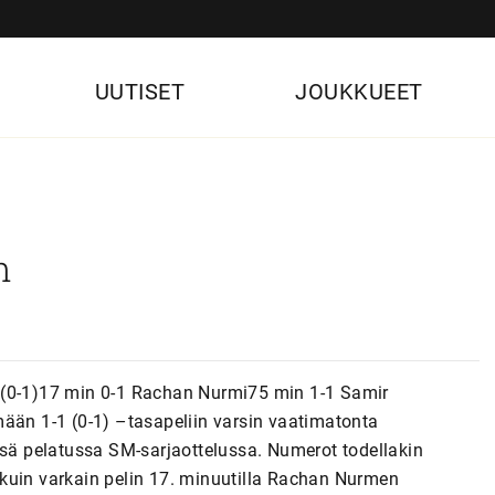
UUTISET
JOUKKUEET
n
1-1 (0-1)17 min 0-1 Rachan Nurmi75 min 1-1 Samir
mään 1-1 (0-1) –tasapeliin varsin vaatimatonta
ssä pelatussa SM-sarjaottelussa. Numerot todellakin
on kuin varkain pelin 17. minuutilla Rachan Nurmen