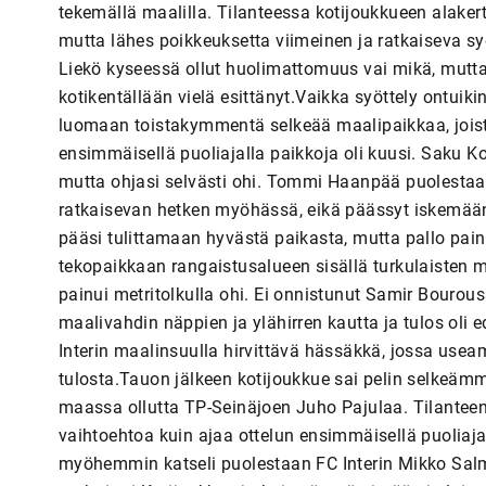
tekemällä maalilla. Tilanteessa kotijoukkueen alaker
mutta lähes poikkeuksetta viimeinen ja ratkaiseva syö
Liekö kyseessä ollut huolimattomuus vai mikä, mutta 
kotikentällään vielä esittänyt.Vaikka syöttely ontuiki
luomaan toistakymmentä selkeää maalipaikkaa, joista
ensimmäisellä puoliajalla paikkoja oli kuusi. Saku
mutta ohjasi selvästi ohi. Tommi Haanpää puolestaan k
ratkaisevan hetken myöhässä, eikä päässyt iskemään 
pääsi tulittamaan hyvästä paikasta, mutta pallo painu
tekopaikkaan rangaistusalueen sisällä turkulaisten ma
painui metritolkulla ohi. Ei onnistunut Samir Bourous
maalivahdin näppien ja ylähirren kautta ja tulos oli e
Interin maalinsuulla hirvittävä hässäkkä, jossa usea
tulosta.Tauon jälkeen kotijoukkue sai pelin selkeämmi
maassa ollutta TP-Seinäjoen Juho Pajulaa. Tilanteen
vaihtoehtoa kuin ajaa ottelun ensimmäisellä puoliajal
myöhemmin katseli puolestaan FC Interin Mikko Salmel