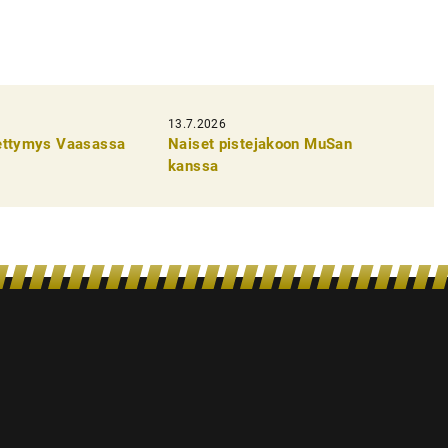
13.7.2026
pettymys Vaasassa
Naiset pistejakoon MuSan
kanssa