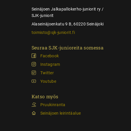
s
Seinäjoen Jalkapallokerho-juniorit ry /
SJK-juniorit
Alaseinäjoenkatu 9 B, 60220 Seinäjoki
toimisto@sjk-juniorit.fi
Seuraa SJK-junioreita somessa
Facebook
Instagram
Twitter
Youtube
Katso myös
Pruukinranta
Seinäjoen leirintäalue