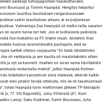
edelleen paikkoja tuhlaajapoikien haaskattavaksi.
amir Bouroussi ja Tommi Haanpää. Hengitys helpottui
Bouroussin lauottua tasoituksen rangaistusalueen
ijoukkue saikin tasoituksen aikaan, ei se paljonkaan
eva joukkue. Valmentaja Esa Haanpää oli melko lailla sanaton
on suurin tunne nyt heti. Jos ei tuollaisista paikoista
ielä itse mokattiin se FC Interin maali. Annettiin ihan
li todella huonoa ensimmäisellä puoliajalla, eikä se
pää luetteli ottelun varjopuolia.”En tiedä lähdettiinkö
iike oli verkkaista ja sen kautta oli maalintekokin sitten
illä ja nyt se kannatti. Itselleni on aivan sama hävitäänkö
n tasoitusta nostamalla miehiä”, jatkoi Haanpää.Kolmen
s todellakin kannattivat siinä mielessä, etteivät kaikki
ti etsii jotakin hyvää ottelusta, niin se oli tasoitusmaali
ka”, totesi Haanpää tovin miettimisen jälkeen.TP-Seinäjoki:
ä (v, 77. Vili Rajamäki), Juha Ylihärsilä (41. Karri
 Jaakko Lampi, Saku Koskinen, Samir Bouroussi, Juho