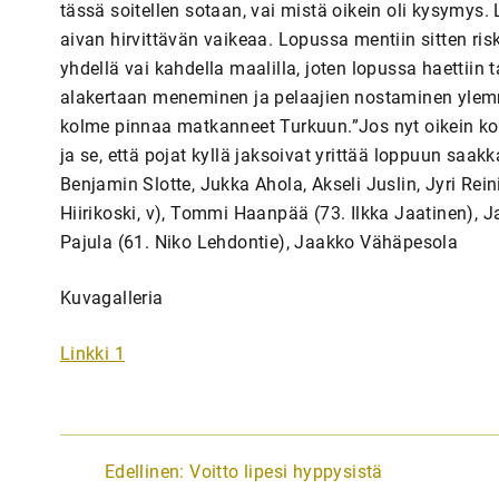
tässä soitellen sotaan, vai mistä oikein oli kysymys. L
aivan hirvittävän vaikeaa. Lopussa mentiin sitten risk
yhdellä vai kahdella maalilla, joten lopussa haettii
alakertaan meneminen ja pelaajien nostaminen ylemmä
kolme pinnaa matkanneet Turkuun.”Jos nyt oikein kovas
ja se, että pojat kyllä jaksoivat yrittää loppuun saak
Benjamin Slotte, Jukka Ahola, Akseli Juslin, Jyri Reinil
Hiirikoski, v), Tommi Haanpää (73. Ilkka Jaatinen),
Pajula (61. Niko Lehdontie), Jaakko Vähäpesola
Kuvagalleria
Linkki 1
A
Edellinen:
Voitto lipesi hyppysistä