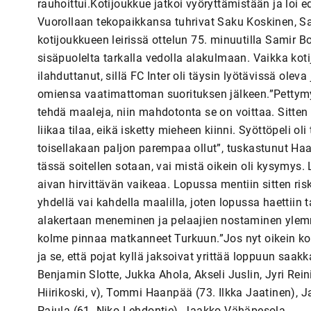
rauhoittui.Kotijoukkue jatkoi vyöryttämistään ja loi 
Vuorollaan tekopaikkansa tuhrivat Saku Koskinen, S
kotijoukkueen leirissä ottelun 75. minuutilla Samir 
sisäpuolelta tarkalla vedolla alakulmaan. Vaikka kot
ilahduttanut, sillä FC Inter oli täysin lyötävissä ol
omiensa vaatimattoman suorituksen jälkeen.”Pettymys 
tehdä maaleja, niin mahdotonta se on voittaa. Sitten v
liikaa tilaa, eikä isketty mieheen kiinni. Syöttöpeli o
toisellakaan paljon parempaa ollut”, tuskastunut Haan
tässä soitellen sotaan, vai mistä oikein oli kysymys. L
aivan hirvittävän vaikeaa. Lopussa mentiin sitten risk
yhdellä vai kahdella maalilla, joten lopussa haettii
alakertaan meneminen ja pelaajien nostaminen ylemmä
kolme pinnaa matkanneet Turkuun.”Jos nyt oikein kovas
ja se, että pojat kyllä jaksoivat yrittää loppuun saak
Benjamin Slotte, Jukka Ahola, Akseli Juslin, Jyri Reinil
Hiirikoski, v), Tommi Haanpää (73. Ilkka Jaatinen),
Pajula (61. Niko Lehdontie), Jaakko Vähäpesola