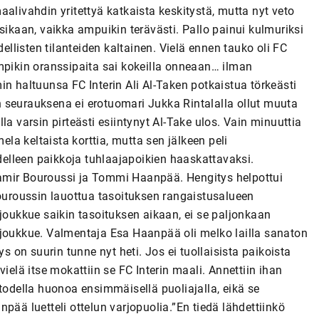
alivahdin yritettyä katkaista keskitystä, mutta nyt veto
sikaan, vaikka ampuikin terävästi. Pallo painui kulmuriksi
dellisten tilanteiden kaltainen. Vielä ennen tauko oli FC
mpikin oranssipaita sai kokeilla onneaan… ilman
n haltuunsa FC Interin Ali Al-Taken potkaistua törkeästi
 seurauksena ei erotuomari Jukka Rintalalla ollut muuta
la varsin pirteästi esiintynyt Al-Take ulos. Vain minuuttia
a keltaista korttia, mutta sen jälkeen peli
edelleen paikkoja tuhlaajapoikien haaskattavaksi.
amir Bouroussi ja Tommi Haanpää. Hengitys helpottui
Bouroussin lauottua tasoituksen rangaistusalueen
ijoukkue saikin tasoituksen aikaan, ei se paljonkaan
eva joukkue. Valmentaja Esa Haanpää oli melko lailla sanaton
on suurin tunne nyt heti. Jos ei tuollaisista paikoista
ielä itse mokattiin se FC Interin maali. Annettiin ihan
li todella huonoa ensimmäisellä puoliajalla, eikä se
pää luetteli ottelun varjopuolia.”En tiedä lähdettiinkö