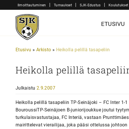
Siirry
|
|
|
Ilmoittautuminen
Turnaukset
SJK-Edustus
Koulutukset
sisältöön
Sjk-
ETUSIVU
Juniorit
Etusivu
»
Arkisto
»
Heikolla pelillä tasapeliin
Heikolla pelillä tasapelii
Julkaistu
2.9.2007
Heikolla pelillä tasapeliin TP-Seinäjoki – FC Inter 
BouroussiTP-Seinäjoen B-juniorijoukkue joutui tyyty
turkulaisvastustajaa, FC Interiä, vastaan Prunttimäe
mairittelevat vierailijaa, joka pääsi ottelussa johto