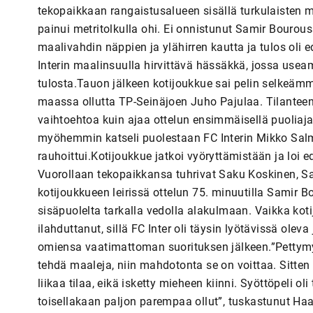
tekopaikkaan rangaistusalueen sisällä turkulaisten ma
painui metritolkulla ohi. Ei onnistunut Samir Bourous
maalivahdin näppien ja ylähirren kautta ja tulos oli e
Interin maalinsuulla hirvittävä hässäkkä, jossa usea
tulosta.Tauon jälkeen kotijoukkue sai pelin selkeämmi
maassa ollutta TP-Seinäjoen Juho Pajulaa. Tilanteen
vaihtoehtoa kuin ajaa ottelun ensimmäisellä puoliajal
myöhemmin katseli puolestaan FC Interin Mikko Salmel
rauhoittui.Kotijoukkue jatkoi vyöryttämistään ja loi 
Vuorollaan tekopaikkansa tuhrivat Saku Koskinen, S
kotijoukkueen leirissä ottelun 75. minuutilla Samir 
sisäpuolelta tarkalla vedolla alakulmaan. Vaikka kot
ilahduttanut, sillä FC Inter oli täysin lyötävissä ol
omiensa vaatimattoman suorituksen jälkeen.”Pettymys 
tehdä maaleja, niin mahdotonta se on voittaa. Sitten v
liikaa tilaa, eikä isketty mieheen kiinni. Syöttöpeli o
toisellakaan paljon parempaa ollut”, tuskastunut Haan