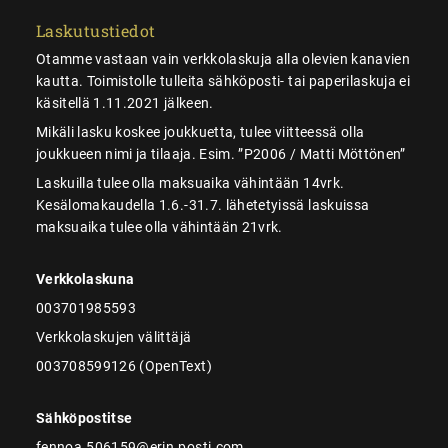
Laskutustiedot
Otamme vastaan vain verkkolaskuja alla olevien kanavien
kautta. Toimistolle tulleita sähköposti- tai paperilaskuja ei
käsitellä 1.11.2021 jälkeen.
Mikäli lasku koskee joukkuetta, tulee viitteessä olla
joukkueen nimi ja tilaaja. Esim. ”P2006 / Matti Möttönen”
Laskuilla tulee olla maksuaika vähintään 14vrk.
Kesälomakaudella 1.6.-31.7. lähetetyissä laskuissa
maksuaika tulee olla vähintään 21vrk.
Verkkolaskuna
003701985593
Verkkolaskujen välittäjä
003708599126 (OpenText)
Sähköpostitse
fennoa.506159@erin.posti.com