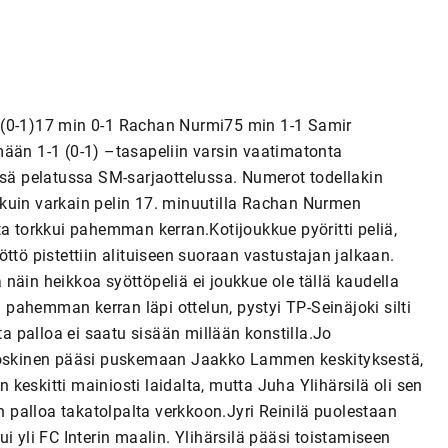
1-1 (0-1)17 min 0-1 Rachan Nurmi75 min 1-1 Samir
mään 1-1 (0-1) –tasapeliin varsin vaatimatonta
ssä pelatussa SM-sarjaottelussa. Numerot todellakin
on kuin varkain pelin 17. minuutilla Rachan Nurmen
ta torkkui pahemman kerran.Kotijoukkue pyöritti peliä,
ttö pistettiin alituiseen suoraan vastustajan jalkaan.
näin heikkoa syöttöpeliä ei joukkue ole tällä kaudella
n pahemman kerran läpi ottelun, pystyi TP-Seinäjoki silti
 palloa ei saatu sisään millään konstilla.Jo
 Koskinen pääsi puskemaan Jaakko Lammen keskityksestä,
eskitti mainiosti laidalta, mutta Juha Ylihärsilä oli sen
palloa takatolpalta verkkoon.Jyri Reinilä puolestaan
i yli FC Interin maalin. Ylihärsilä pääsi toistamiseen