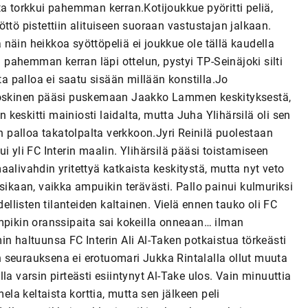
ta torkkui pahemman kerran.Kotijoukkue pyöritti peliä,
ttö pistettiin alituiseen suoraan vastustajan jalkaan.
näin heikkoa syöttöpeliä ei joukkue ole tällä kaudella
n pahemman kerran läpi ottelun, pystyi TP-Seinäjoki silti
 palloa ei saatu sisään millään konstilla.Jo
 Koskinen pääsi puskemaan Jaakko Lammen keskityksestä,
eskitti mainiosti laidalta, mutta Juha Ylihärsilä oli sen
palloa takatolpalta verkkoon.Jyri Reinilä puolestaan
i yli FC Interin maalin. Ylihärsilä pääsi toistamiseen
alivahdin yritettyä katkaista keskitystä, mutta nyt veto
sikaan, vaikka ampuikin terävästi. Pallo painui kulmuriksi
dellisten tilanteiden kaltainen. Vielä ennen tauko oli FC
mpikin oranssipaita sai kokeilla onneaan… ilman
n haltuunsa FC Interin Ali Al-Taken potkaistua törkeästi
 seurauksena ei erotuomari Jukka Rintalalla ollut muuta
la varsin pirteästi esiintynyt Al-Take ulos. Vain minuuttia
a keltaista korttia, mutta sen jälkeen peli