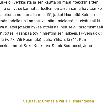
iike oli verkkaista ja sen kautta oli maalintekokin sitten
illä ja nyt se kannatti. Itselleni on aivan sama hävitäänkö
n tasoitusta nostamalla miehiä”, jatkoi Haanpää.Kolmen
s todellakin kannattivat siinä mielessä, etteivät kaikki
ti etsii jotakin hyvää ottelusta, niin se oli tasoitusmaali
ka”, totesi Haanpää tovin miettimisen jälkeen.TP-Seinäjoki:
ä (v, 77. Vili Rajamäki), Juha Ylihärsilä (41. Karri
 Jaakko Lampi, Saku Koskinen, Samir Bouroussi, Juho
Seuraava:
Oranssia väriä Hietalahdessa