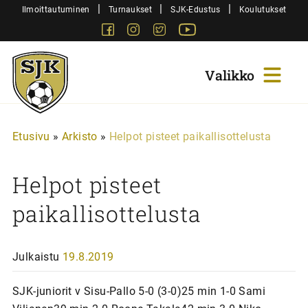
Siirry
|
|
|
Ilmoittautuminen
Turnaukset
SJK-Edustus
Koulutukset
sisältöön
Facebook
Instagram
Twitter
Youtube
Sjk-
Juniorit
Etusivu
»
Arkisto
»
Helpot pisteet paikallisottelusta
Helpot pisteet
paikallisottelusta
Julkaistu
19.8.2019
SJK-juniorit v Sisu-Pallo 5-0 (3-0)25 min 1-0 Sami