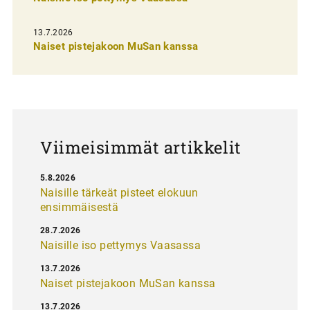
s
13.7.2026
e
Naiset pistejakoon MuSan kanssa
l
a
u
s
Viimeisimmät artikkelit
5.8.2026
Naisille tärkeät pisteet elokuun
ensimmäisestä
28.7.2026
Naisille iso pettymys Vaasassa
13.7.2026
Naiset pistejakoon MuSan kanssa
13.7.2026