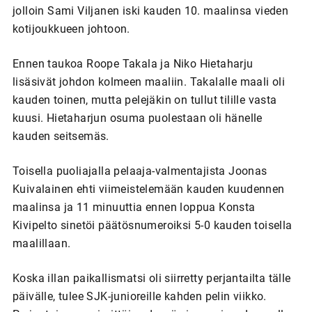
jolloin Sami Viljanen iski kauden 10. maalinsa vieden
kotijoukkueen johtoon.
Ennen taukoa Roope Takala ja Niko Hietaharju
lisäsivät johdon kolmeen maaliin. Takalalle maali oli
kauden toinen, mutta pelejäkin on tullut tilille vasta
kuusi. Hietaharjun osuma puolestaan oli hänelle
kauden seitsemäs.
Toisella puoliajalla pelaaja-valmentajista Joonas
Kuivalainen ehti viimeistelemään kauden kuudennen
maalinsa ja 11 minuuttia ennen loppua Konsta
Kivipelto sinetöi päätösnumeroiksi 5-0 kauden toisella
maalillaan.
Koska illan paikallismatsi oli siirretty perjantailta tälle
päivälle, tulee SJK-junioreille kahden pelin viikko.