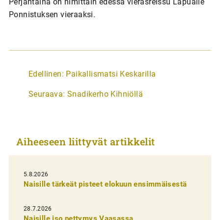
Perjantaina on nimittäin edessä vierasreissu Lapualle
Ponnistuksen vieraaksi.
A
Edellinen:
Paikallismatsi Keskarilla
r
Seuraava:
Snadikerho Kihniöllä
t
i
k
Aiheeseen liittyvät artikkelit
k
e
l
5.8.2026
Naisille tärkeät pisteet elokuun ensimmäisestä
i
e
28.7.2026
n
Naisille iso pettymys Vaasassa