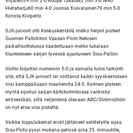
Viljanen39 min 2-0 Roope Takala42 min 3-0 Niko
Hietaharju60 min 4-0 Joonas Kuivalainen79 min 5-0
Konsta Kivipelto
SJK-juniorit otti Keskuskentällä melko helpot pisteet
Suomen Palloliiton Vaasan Piirin Nelosen
paikallisottelussa kaadettuaan melko tukalaan
tilanteeseen sarjan tyvessä ajautuneen Sisu-Pallon.
Voitto kirjattiin numeroin 5-0 ja samalla tulos tarkoitti
sitä, että SJK-juniorit on voittanut kaikki syyskierroksen
viisi kamppailuaan maalierolla 24-5. Kolmen pisteen
myötä sijoitus sarjan kärkikolmikossa vankistui
entisestään, sillä neljäntenä olevaan ABC/Strömsöhön
on nyt eroa viisi pistettä.
Vaikka loppulukemat eivät jättäneet selittelyille sijaa,
Sisu-Pallo pysyi mukana pelissä aina 25. minuutille,