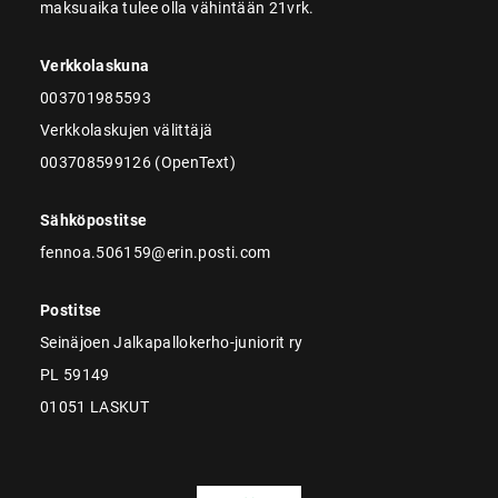
maksuaika tulee olla vähintään 21vrk.
Verkkolaskuna
003701985593
Verkkolaskujen välittäjä
003708599126 (OpenText)
Sähköpostitse
fennoa.506159@erin.posti.com
Postitse
Seinäjoen Jalkapallokerho-juniorit ry
PL 59149
01051 LASKUT