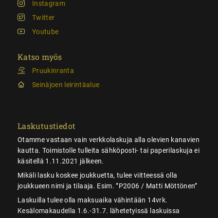
Instagram
Twitter
Youtube
Katso myös
Pruukinranta
Seinäjoen leirintäalue
Laskutustiedot
Otamme vastaan vain verkkolaskuja alla olevien kanavien
kautta. Toimistolle tulleita sähköposti- tai paperilaskuja ei
käsitellä 1.11.2021 jälkeen.
Mikäli lasku koskee joukkuetta, tulee viitteessä olla
joukkueen nimi ja tilaaja. Esim. ”P2006 / Matti Möttönen”
Laskuilla tulee olla maksuaika vähintään 14vrk.
Kesälomakaudella 1.6.-31.7. lähetetyissä laskuissa