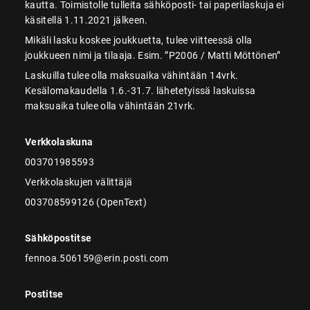
kautta. Toimistolle tulleita sähköposti- tai paperilaskuja ei
käsitellä 1.11.2021 jälkeen.
Mikäli lasku koskee joukkuetta, tulee viitteessä olla
joukkueen nimi ja tilaaja. Esim. ”P2006 / Matti Möttönen”
Laskuilla tulee olla maksuaika vähintään 14vrk.
Kesälomakaudella 1.6.-31.7. lähetetyissä laskuissa
maksuaika tulee olla vähintään 21vrk.
Verkkolaskuna
003701985593
Verkkolaskujen välittäjä
003708599126 (OpenText)
Sähköpostitse
fennoa.506159@erin.posti.com
Postitse