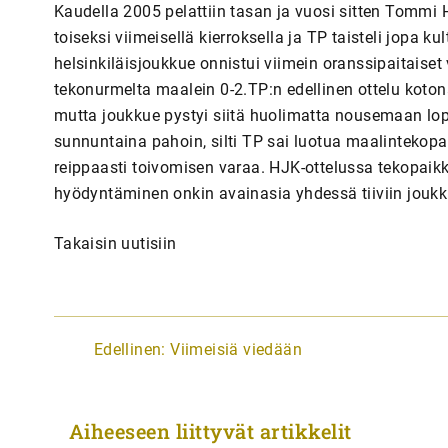
Kaudella 2005 pelattiin tasan ja vuosi sitten Tommi 
toiseksi viimeisellä kierroksella ja TP taisteli jopa
helsinkiläisjoukkue onnistui viimein oranssipaitais
tekonurmelta maalein 0-2.TP:n edellinen ottelu kotona
mutta joukkue pystyi siitä huolimatta nousemaan lop
sunnuntaina pahoin, silti TP sai luotua maalintekopaik
reippaasti toivomisen varaa. HJK-ottelussa tekopaikko
hyödyntäminen onkin avainasia yhdessä tiiviin jou
Takaisin uutisiin
A
Edellinen:
Viimeisiä viedään
r
t
Aiheeseen liittyvät artikkelit
i