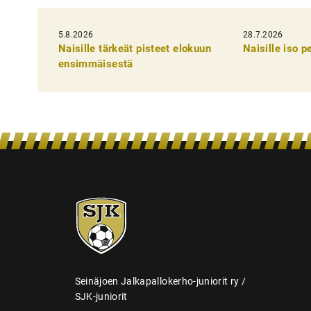
k
5.8.2026
k
28.7.2026
Naisille tärkeät pisteet elokuun
Naisille iso 
e
ensimmäisestä
l
i
e
n
s
e
SJK-
l
juniorit
a
u
s
Seinäjoen Jalkapallokerho-juniorit ry /
SJK-juniorit