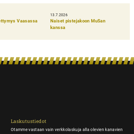
13.7.2026
pettymys Vaasassa
Naiset pistejakoon MuSan
kanssa
Laskutustiedot
Otamme vastaan vain verkkolaskuja alla olevien kanavien