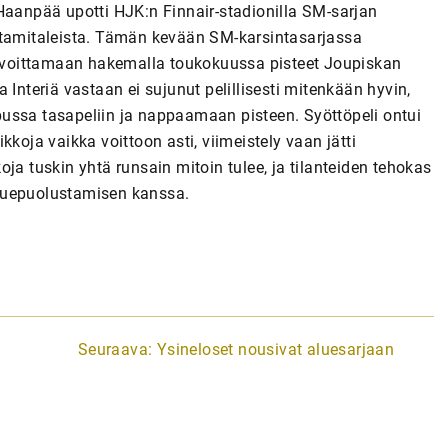
Haanpää upotti HJK:n Finnair-stadionilla SM-sarjan
 kultamitaleista. Tämän kevään SM-karsintasarjassa
et voittamaan hakemalla toukokuussa pisteet Joupiskan
 Interiä vastaan ei sujunut pelillisesti mitenkään hyvin,
ussa tasapeliin ja nappaamaan pisteen. Syöttöpeli ontui
koja vaikka voittoon asti, viimeistely vaan jätti
ja tuskin yhtä runsain mitoin tulee, ja tilanteiden tehokas
kkuepuolustamisen kanssa.
Seuraava:
Ysineloset nousivat aluesarjaan