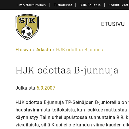
Siirry
|
|
|
Ilmoittautuminen
Turnaukset
SJK-Edustus
Koulutukset
sisältöön
Sjk-
ETUSIVU
Juniorit
Etusivu
»
Arkisto
»
HJK odottaa B-junnuja
HJK odottaa B-junnuja
Julkaistu
6.9.2007
HJK odottaa B-junnuja TP-Seinäjoen B-junioreilla o
haastavimmista koitoksista, kun joukkue matkustaa H
käynnistyy Talin urheilupuistossa sunnuntaina 9.9. k
vierailuista, sillä Klubi ei ole kahden viime kauden 