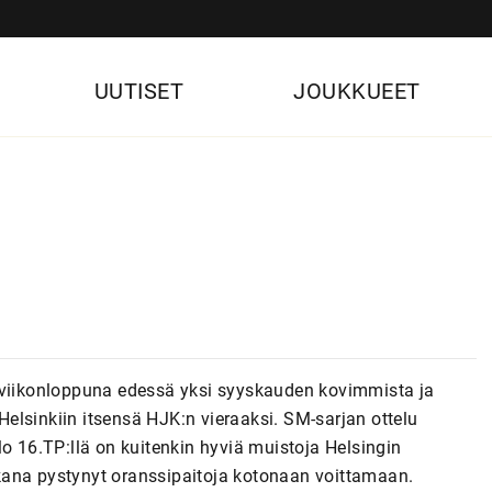
UUTISET
JOUKKUEET
n viikonloppuna edessä yksi syyskauden kovimmista ja
elsinkiin itsensä HJK:n vieraaksi. SM-sarjan ottelu
lo 16.TP:llä on kuitenkin hyviä muistoja Helsingin
aikana pystynyt oranssipaitoja kotonaan voittamaan.