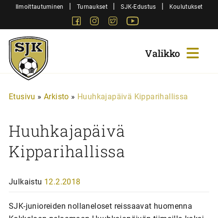
Siirry
|
|
|
Ilmoittautuminen
Turnaukset
SJK-Edustus
Koulutukset
sisältöön
Facebook
Instagram
Twitter
Youtube
Sjk-
Juniorit
Etusivu
»
Arkisto
»
Huuhkajapäivä Kipparihallissa
Huuhkajapäivä
Kipparihallissa
Julkaistu
12.2.2018
SJK-junioreiden nollaneloset reissaavat huomenna