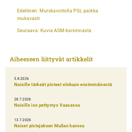
A
Edellinen:
Murskavoitolla PSL-paikka
r
mukavasti
t
Seuraava:
Kuvia ASM-karsinnasta
i
k
k
Aiheeseen liittyvät artikkelit
e
l
i
5.8.2026
Naisille tärkeät pisteet elokuun ensimmäisestä
e
n
28.7.2026
Naisille iso pettymys Vaasassa
s
e
13.7.2026
l
Naiset pistejakoon MuSan kanssa