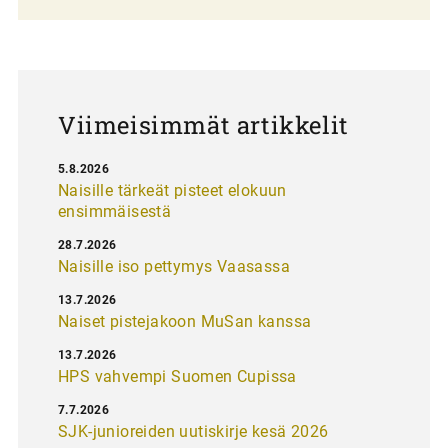
a
u
s
Viimeisimmät artikkelit
5.8.2026
Naisille tärkeät pisteet elokuun
ensimmäisestä
28.7.2026
Naisille iso pettymys Vaasassa
13.7.2026
Naiset pistejakoon MuSan kanssa
13.7.2026
HPS vahvempi Suomen Cupissa
7.7.2026
SJK-junioreiden uutiskirje kesä 2026