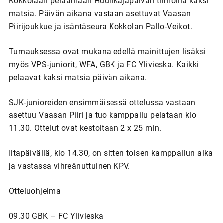
Kokkolaan pelaamaan Huuhkajapäivän tiimoilla kaksi
matsia. Päivän aikana vastaan asettuvat Vaasan
Piirijoukkue ja isäntäseura Kokkolan Pallo-Veikot.
Turnauksessa ovat mukana edellä mainittujen lisäksi
myös VPS-juniorit, WFA, GBK ja FC Ylivieska. Kaikki
pelaavat kaksi matsia päivän aikana.
SJK-junioreiden ensimmäisessä ottelussa vastaan
asettuu Vaasan Piiri ja tuo kamppailu pelataan klo
11.30. Ottelut ovat kestoltaan 2 x 25 min.
Iltapäivällä, klo 14.30, on sitten toisen kamppailun aika
ja vastassa vihreänuttuinen KPV.
Otteluohjelma
09.30 GBK – FC Ylivieska