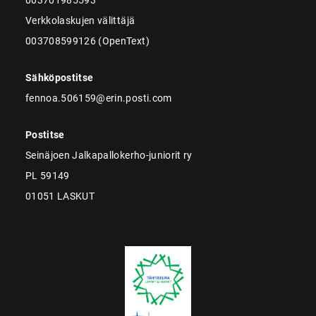
Verkkolaskujen välittäjä
003708599126 (OpenText)
Sähköpostitse
fennoa.506159@erin.posti.com
Postitse
Seinäjoen Jalkapallokerho-juniorit ry
PL 59149
01051 LASKUT