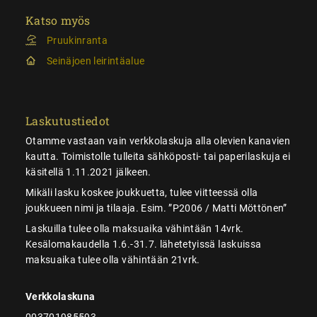
Katso myös
Pruukinranta
Seinäjoen leirintäalue
Laskutustiedot
Otamme vastaan vain verkkolaskuja alla olevien kanavien
kautta. Toimistolle tulleita sähköposti- tai paperilaskuja ei
käsitellä 1.11.2021 jälkeen.
Mikäli lasku koskee joukkuetta, tulee viitteessä olla
joukkueen nimi ja tilaaja. Esim. ”P2006 / Matti Möttönen”
Laskuilla tulee olla maksuaika vähintään 14vrk.
Kesälomakaudella 1.6.-31.7. lähetetyissä laskuissa
maksuaika tulee olla vähintään 21vrk.
Verkkolaskuna
003701985593