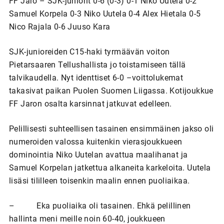
FF Jaro – SJK-juniorit 0-6 (0-3) 0-1 Niko Uutela 0-2
Samuel Korpela 0-3 Niko Uutela 0-4 Alex Hietala 0-5
Nico Rajala 0-6 Juuso Kara
SJK-junioreiden C15-haki tyrmäävän voiton
Pietarsaaren Tellushallista jo toistamiseen tällä
talvikaudella. Nyt identtiset 6-0 –voittolukemat
takasivat paikan Puolen Suomen Liigassa. Kotijoukkue
FF Jaron osalta karsinnat jatkuvat edelleen.
Pelillisesti suhteellisen tasainen ensimmäinen jakso oli
numeroiden valossa kuitenkin vierasjoukkueen
dominointia Niko Uutelan avattua maalihanat ja
Samuel Korpelan jatkettua alkaneita karkeloita. Uutela
lisäsi tililleen toisenkin maalin ennen puoliaikaa.
– Eka puoliaika oli tasainen. Ehkä pelillinen
hallinta meni meille noin 60-40, joukkueen