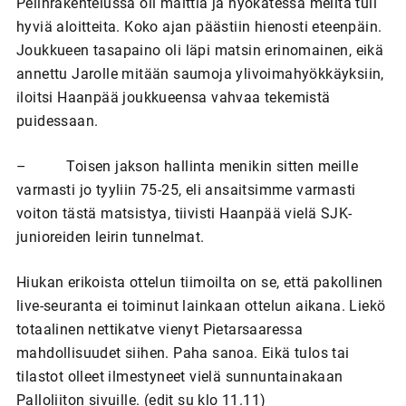
Pelinrakentelussa oli malttia ja hyökätessä meiltä tuli
hyviä aloitteita. Koko ajan päästiin hienosti eteenpäin.
Joukkueen tasapaino oli läpi matsin erinomainen, eikä
annettu Jarolle mitään saumoja ylivoimahyökkäyksiin,
iloitsi Haanpää joukkueensa vahvaa tekemistä
puidessaan.
– Toisen jakson hallinta menikin sitten meille
varmasti jo tyyliin 75-25, eli ansaitsimme varmasti
voiton tästä matsistya, tiivisti Haanpää vielä SJK-
junioreiden leirin tunnelmat.
Hiukan erikoista ottelun tiimoilta on se, että pakollinen
live-seuranta ei toiminut lainkaan ottelun aikana. Liekö
totaalinen nettikatve vienyt Pietarsaaressa
mahdollisuudet siihen. Paha sanoa. Eikä tulos tai
tilastot olleet ilmestyneet vielä sunnuntainakaan
Palloliiton sivuille. (edit su klo 11.11)