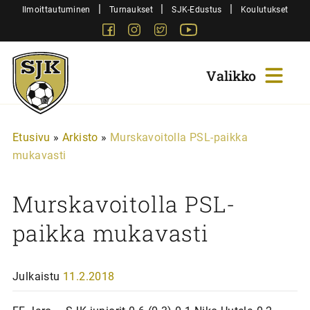
Siirry
|
|
|
Ilmoittautuminen
Turnaukset
SJK-Edustus
Koulutukset
sisältöön
Facebook
Instagram
Twitter
Youtube
Sjk-
Juniorit
Etusivu
»
Arkisto
»
Murskavoitolla PSL-paikka
mukavasti
Murskavoitolla PSL-
paikka mukavasti
Julkaistu
11.2.2018