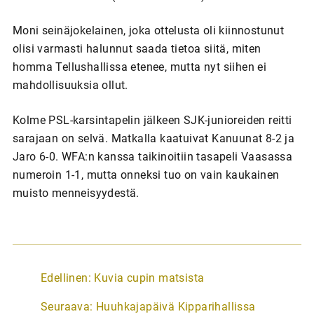
Moni seinäjokelainen, joka ottelusta oli kiinnostunut
olisi varmasti halunnut saada tietoa siitä, miten
homma Tellushallissa etenee, mutta nyt siihen ei
mahdollisuuksia ollut.
Kolme PSL-karsintapelin jälkeen SJK-junioreiden reitti
sarajaan on selvä. Matkalla kaatuivat Kanuunat 8-2 ja
Jaro 6-0. WFA:n kanssa taikinoitiin tasapeli Vaasassa
numeroin 1-1, mutta onneksi tuo on vain kaukainen
muisto menneisyydestä.
A
Edellinen:
Kuvia cupin matsista
r
Seuraava:
Huuhkajapäivä Kipparihallissa
t