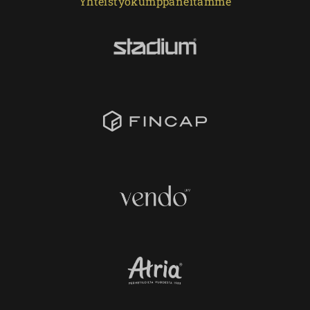
Yhteistyökumppaneitamme