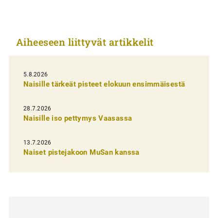
i
k
Aiheeseen liittyvät artikkelit
k
e
l
5.8.2026
Naisille tärkeät pisteet elokuun ensimmäisestä
i
e
28.7.2026
n
Naisille iso pettymys Vaasassa
s
13.7.2026
e
Naiset pistejakoon MuSan kanssa
l
a
u
s