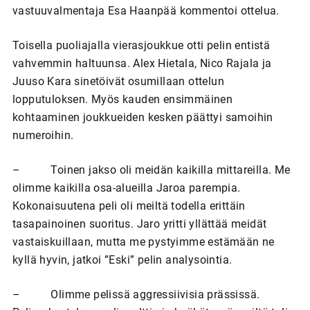
vastuuvalmentaja Esa Haanpää kommentoi ottelua.
Toisella puoliajalla vierasjoukkue otti pelin entistä
vahvemmin haltuunsa. Alex Hietala, Nico Rajala ja
Juuso Kara sinetöivät osumillaan ottelun
lopputuloksen. Myös kauden ensimmäinen
kohtaaminen joukkueiden kesken päättyi samoihin
numeroihin.
– Toinen jakso oli meidän kaikilla mittareilla. Me
olimme kaikilla osa-alueilla Jaroa parempia.
Kokonaisuutena peli oli meiltä todella erittäin
tasapainoinen suoritus. Jaro yritti yllättää meidät
vastaiskuillaan, mutta me pystyimme estämään ne
kyllä hyvin, jatkoi ”Eski” pelin analysointia.
– Olimme pelissä aggressiivisia prässissä.