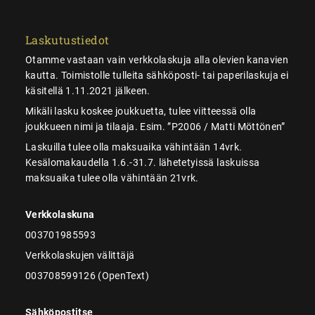
Laskutustiedot
Otamme vastaan vain verkkolaskuja alla olevien kanavien
kautta. Toimistolle tulleita sähköposti- tai paperilaskuja ei
käsitellä 1.11.2021 jälkeen.
Mikäli lasku koskee joukkuetta, tulee viitteessä olla
joukkueen nimi ja tilaaja. Esim. ”P2006 / Matti Möttönen”
Laskuilla tulee olla maksuaika vähintään 14vrk.
Kesälomakaudella 1.6.-31.7. lähetetyissä laskuissa
maksuaika tulee olla vähintään 21vrk.
Verkkolaskuna
003701985593
Verkkolaskujen välittäjä
003708599126 (OpenText)
Sähköpostitse