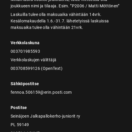
joukkueen nimi ja tilaaja. Esim. ”P2006 / Matti Möttönen”
Laskuilla tulee olla maksuaika vähintään 14vrk.
Kesälomakaudella 1.6.-31.7. lähetetyissä laskuissa
maksuaika tulee olla vähintään 21vrk.
Verkkolaskuna
003701985593
Verkkolaskujen välittäjä
003708599126 (OpenText)
Sähköpostitse
fennoa.506159@erin.posti.com
Postitse
Seinäjoen Jalkapallokerho-juniorit ry
PL 59149