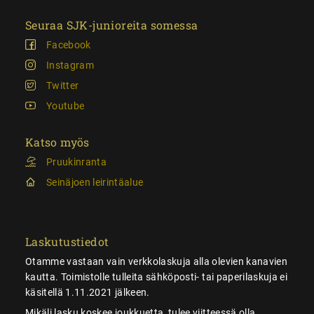
Seuraa SJK-junioreita somessa
Facebook
Instagram
Twitter
Youtube
Katso myös
Pruukinranta
Seinäjoen leirintäalue
Laskutustiedot
Otamme vastaan vain verkkolaskuja alla olevien kanavien
kautta. Toimistolle tulleita sähköposti- tai paperilaskuja ei
käsitellä 1.11.2021 jälkeen.
Mikäli lasku koskee joukkuetta, tulee viitteessä olla