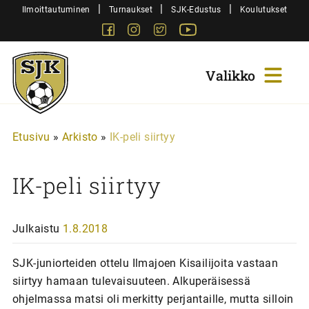
Siirry
|
|
|
Ilmoittautuminen
Turnaukset
SJK-Edustus
Koulutukset
sisältöön
Facebook
Instagram
Twitter
Youtube
Sjk-
Juniorit
Etusivu
»
Arkisto
»
IK-peli siirtyy
IK-peli siirtyy
Julkaistu
1.8.2018
SJK-juniorteiden ottelu Ilmajoen Kisailijoita vastaan
siirtyy hamaan tulevaisuuteen. Alkuperäisessä
ohjelmassa matsi oli merkitty perjantaille, mutta silloin