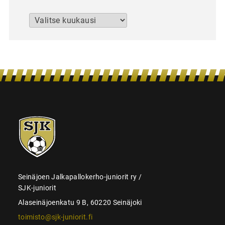
Arkistot
SJK-
juniorit
Seinäjoen Jalkapallokerho-juniorit ry /
SJK-juniorit
Alaseinäjoenkatu 9 B, 60220 Seinäjoki
toimisto@sjk-juniorit.fi