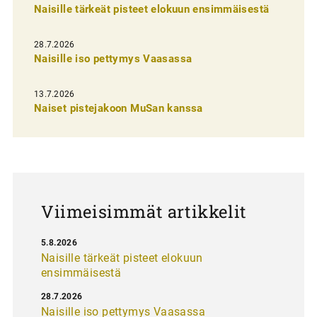
Naisille tärkeät pisteet elokuun ensimmäisestä
i
e
28.7.2026
n
Naisille iso pettymys Vaasassa
s
13.7.2026
e
Naiset pistejakoon MuSan kanssa
l
a
u
s
Viimeisimmät artikkelit
5.8.2026
Naisille tärkeät pisteet elokuun
ensimmäisestä
28.7.2026
Naisille iso pettymys Vaasassa