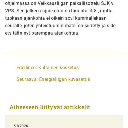
ohjelmassa on Veikkausliigan paikallisottelu SJK v
VPS. Sen jälkeen ajankohta oli lauantai 4.8., mutta
tuokaan ajankohta ei oikein sovi kummallekaan
seuralle, joten yhteistuumin matsi on siirretty ja sille
etsitään nyt parempaa ajankohtaa.
A
Edellinen:
Kultainen kosketus
r
Seuraava:
Energialiigan kuvasettiä
t
i
k
Aiheeseen liittyvät artikkelit
k
e
l
5.8.2026