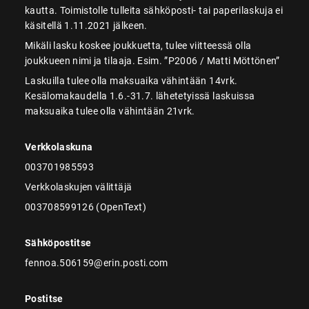
kautta. Toimistolle tulleita sähköposti- tai paperilaskuja ei
käsitellä 1.11.2021 jälkeen.
Mikäli lasku koskee joukkuetta, tulee viitteessä olla
joukkueen nimi ja tilaaja. Esim. ”P2006 / Matti Möttönen”
Laskuilla tulee olla maksuaika vähintään 14vrk.
Kesälomakaudella 1.6.-31.7. lähetetyissä laskuissa
maksuaika tulee olla vähintään 21vrk.
Verkkolaskuna
003701985593
Verkkolaskujen välittäjä
003708599126 (OpenText)
Sähköpostitse
fennoa.506159@erin.posti.com
Postitse