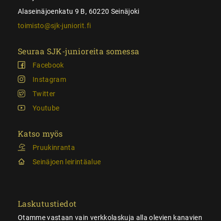
Alaseinäjoenkatu 9 B, 60220 Seinäjoki
toimisto@sjk-juniorit.fi
Seuraa SJK-junioreita somessa
Facebook
Instagram
Twitter
Youtube
Katso myös
Pruukinranta
Seinäjoen leirintäalue
Laskutustiedot
Otamme vastaan vain verkkolaskuja alla olevien kanavien