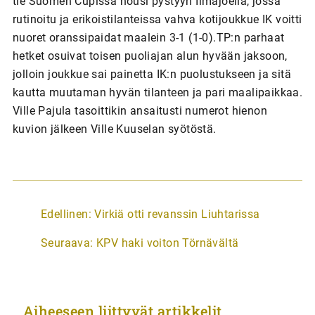
tie Suomen Cupissa nousi pystyyn Ilmajoella, jossa
rutinoitu ja erikoistilanteissa vahva kotijoukkue IK voitti
nuoret oranssipaidat maalein 3-1 (1-0).TP:n parhaat
hetket osuivat toisen puoliajan alun hyvään jaksoon,
jolloin joukkue sai painetta IK:n puolustukseen ja sitä
kautta muutaman hyvän tilanteen ja pari maalipaikkaa.
Ville Pajula tasoittikin ansaitusti numerot hienon
kuvion jälkeen Ville Kuuselan syötöstä.
A
Edellinen:
Virkiä otti revanssin Liuhtarissa
r
Seuraava:
KPV haki voiton Törnävältä
t
i
k
Aiheeseen liittyvät artikkelit
k