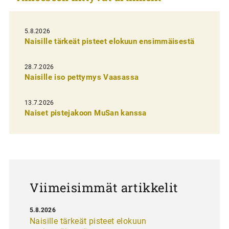
e
l
5.8.2026
Naisille tärkeät pisteet elokuun ensimmäisestä
i
e
28.7.2026
n
Naisille iso pettymys Vaasassa
s
13.7.2026
e
Naiset pistejakoon MuSan kanssa
l
a
u
s
Viimeisimmät artikkelit
5.8.2026
Naisille tärkeät pisteet elokuun