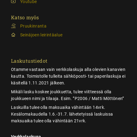
Youtube
Katso myös
Pruukinranta
Seinäjoen leirintäalue
Laskutustiedot
Otamme vastaan vain verkkolaskuja alla olevien kanavien
kautta. Toimistolle tulleita sähköposti- tai paperilaskuja ei
käsitellä 1.11.2021 jälkeen.
Mikäli lasku koskee joukkuetta, tulee viitteessä olla
joukkueen nimi ja tilaaja. Esim. ”P2006 / Matti Möttönen”
Laskuilla tulee olla maksuaika vähintään 14vrk.
Kesälomakaudella 1.6.-31.7. lähetetyissä laskuissa
maksuaika tulee olla vähintään 21vrk.
Verkkolaskuna