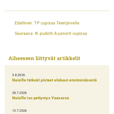
A
Edellinen:
TP cupissa Teerijärvelle
r
Seuraava:
IK pudotti A-juniorit cupissa
t
i
k
Aiheeseen liittyvät artikkelit
k
e
l
5.8.2026
Naisille tärkeät pisteet elokuun ensimmäisestä
i
e
28.7.2026
n
Naisille iso pettymys Vaasassa
s
13.7.2026