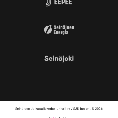
Seinäjoen Jalkapallokerho-juniorit ry / SJK-juniorit © 2026