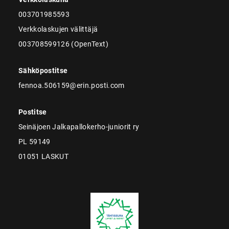
003701985593
Verkkolaskujen välittäjä
003708599126 (OpenText)
Sähköpostitse
fennoa.506159@erin.posti.com
Postitse
Seinäjoen Jalkapallokerho-juniorit ry
PL 59149
01051 LASKUT