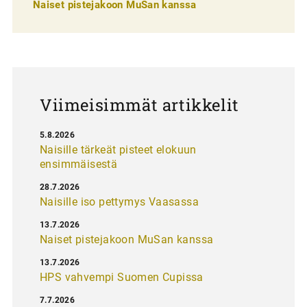
e
Naiset pistejakoon MuSan kanssa
l
a
u
s
Viimeisimmät artikkelit
5.8.2026
Naisille tärkeät pisteet elokuun
ensimmäisestä
28.7.2026
Naisille iso pettymys Vaasassa
13.7.2026
Naiset pistejakoon MuSan kanssa
13.7.2026
HPS vahvempi Suomen Cupissa
7.7.2026