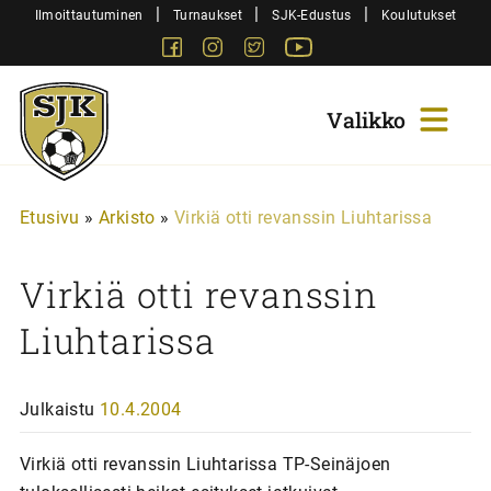
Siirry
|
|
|
Ilmoittautuminen
Turnaukset
SJK-Edustus
Koulutukset
sisältöön
Facebook
Instagram
Twitter
Youtube
Sjk-
Juniorit
Etusivu
»
Arkisto
»
Virkiä otti revanssin Liuhtarissa
Virkiä otti revanssin
Liuhtarissa
Julkaistu
10.4.2004
Virkiä otti revanssin Liuhtarissa TP-Seinäjoen