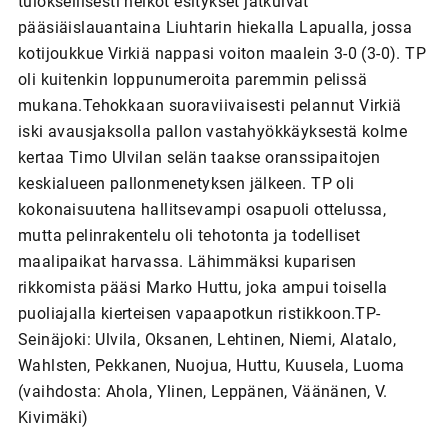
tuloksellisesti heikot esitykset jatkuivat
pääsiäislauantaina Liuhtarin hiekalla Lapualla, jossa
kotijoukkue Virkiä nappasi voiton maalein 3-0 (3-0). TP
oli kuitenkin loppunumeroita paremmin pelissä
mukana.Tehokkaan suoraviivaisesti pelannut Virkiä
iski avausjaksolla pallon vastahyökkäyksestä kolme
kertaa Timo Ulvilan selän taakse oranssipaitojen
keskialueen pallonmenetyksen jälkeen. TP oli
kokonaisuutena hallitsevampi osapuoli ottelussa,
mutta pelinrakentelu oli tehotonta ja todelliset
maalipaikat harvassa. Lähimmäksi kuparisen
rikkomista pääsi Marko Huttu, joka ampui toisella
puoliajalla kierteisen vapaapotkun ristikkoon.TP-
Seinäjoki: Ulvila, Oksanen, Lehtinen, Niemi, Alatalo,
Wahlsten, Pekkanen, Nuojua, Huttu, Kuusela, Luoma
(vaihdosta: Ahola, Ylinen, Leppänen, Väänänen, V.
Kivimäki)