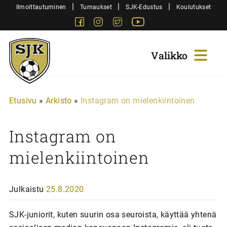
Siirry
|
|
|
Ilmoittautuminen
Turnaukset
SJK-Edustus
Koulutukset
sisältöön
Facebook
Instagram
Twitter
Youtube
Sjk-
Juniorit
Etusivu
»
Arkisto
»
Instagram on mielenkiintoinen
Instagram on
mielenkiintoinen
Julkaistu
25.8.2020
SJK-juniorit, kuten suurin osa seuroista, käyttää yhtenä