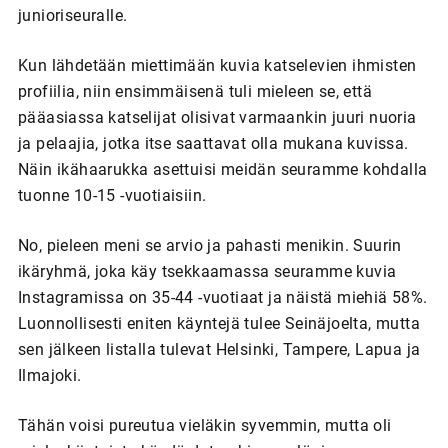
junioriseuralle.
Kun lähdetään miettimään kuvia katselevien ihmisten
profiilia, niin ensimmäisenä tuli mieleen se, että
pääasiassa katselijat olisivat varmaankin juuri nuoria
ja pelaajia, jotka itse saattavat olla mukana kuvissa.
Näin ikähaarukka asettuisi meidän seuramme kohdalla
tuonne 10-15 -vuotiaisiin.
No, pieleen meni se arvio ja pahasti menikin. Suurin
ikäryhmä, joka käy tsekkaamassa seuramme kuvia
Instagramissa on 35-44 -vuotiaat ja näistä miehiä 58%.
Luonnollisesti eniten käyntejä tulee Seinäjoelta, mutta
sen jälkeen listalla tulevat Helsinki, Tampere, Lapua ja
Ilmajoki.
Tähän voisi pureutua vieläkin syvemmin, mutta oli