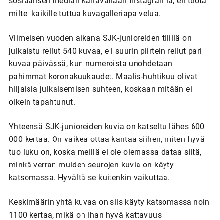
sosiaalisen median kanavanaan Instagramia, eli tuota
miltei kaikille tuttua kuvagalleriapalvelua.
Viimeisen vuoden aikana SJK-junioreiden tilillä on
julkaistu reilut 540 kuvaa, eli suurin piirtein reilut pari
kuvaa päivässä, kun numeroista unohdetaan
pahimmat koronakuukaudet. Maalis-huhtikuu olivat
hiljaisia julkaisemisen suhteen, koskaan mitään ei
oikein tapahtunut.
Yhteensä SJK-junioreiden kuvia on katseltu lähes 600
000 kertaa. On vaikea ottaa kantaa siihen, miten hyvä
tuo luku on, koska meillä ei ole olemassa dataa siitä,
minkä verran muiden seurojen kuvia on käyty
katsomassa. Hyvältä se kuitenkin vaikuttaa.
Keskimäärin yhtä kuvaa on siis käyty katsomassa noin
1100 kertaa, mikä on ihan hyvä kattavuus