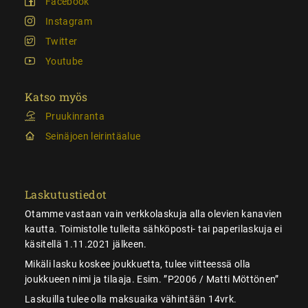
Facebook
Instagram
Twitter
Youtube
Katso myös
Pruukinranta
Seinäjoen leirintäalue
Laskutustiedot
Otamme vastaan vain verkkolaskuja alla olevien kanavien
kautta. Toimistolle tulleita sähköposti- tai paperilaskuja ei
käsitellä 1.11.2021 jälkeen.
Mikäli lasku koskee joukkuetta, tulee viitteessä olla
joukkueen nimi ja tilaaja. Esim. ”P2006 / Matti Möttönen”
Laskuilla tulee olla maksuaika vähintään 14vrk.