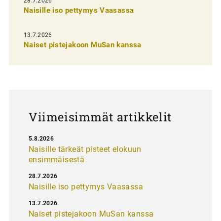
28.7.2026
n
Naisille iso pettymys Vaasassa
s
13.7.2026
e
Naiset pistejakoon MuSan kanssa
l
a
u
s
Viimeisimmät artikkelit
5.8.2026
Naisille tärkeät pisteet elokuun
ensimmäisestä
28.7.2026
Naisille iso pettymys Vaasassa
13.7.2026
Naiset pistejakoon MuSan kanssa