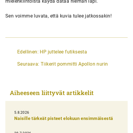
mielenkiintoista käydä dataa hieman läpi.
Sen voimme luvata, että kuvia tulee jatkossakin!
A
Edellinen:
HP juttelee futiksesta
r
Seuraava:
Tiikerit pommitti Apollon nurin
t
i
k
Aiheeseen liittyvät artikkelit
k
e
l
5.8.2026
Naisille tärkeät pisteet elokuun ensimmäisestä
i
e