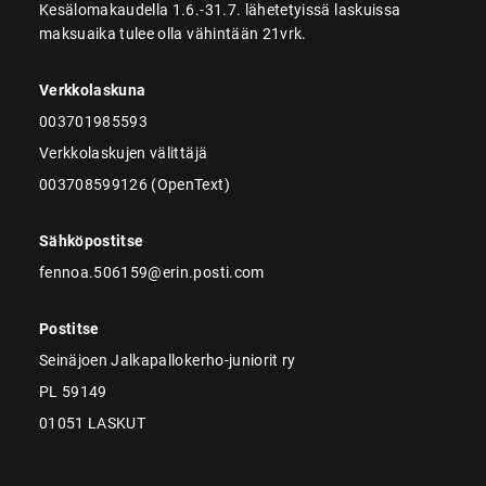
Kesälomakaudella 1.6.-31.7. lähetetyissä laskuissa
maksuaika tulee olla vähintään 21vrk.
Verkkolaskuna
003701985593
Verkkolaskujen välittäjä
003708599126 (OpenText)
Sähköpostitse
fennoa.506159@erin.posti.com
Postitse
Seinäjoen Jalkapallokerho-juniorit ry
PL 59149
01051 LASKUT