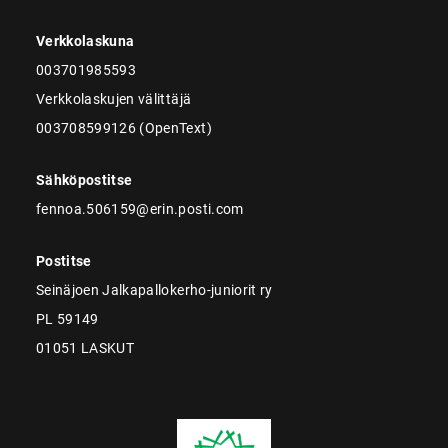
Verkkolaskuna
003701985593
Verkkolaskujen välittäjä
003708599126 (OpenText)
Sähköpostitse
fennoa.506159@erin.posti.com
Postitse
Seinäjoen Jalkapallokerho-juniorit ry
PL 59149
01051 LASKUT