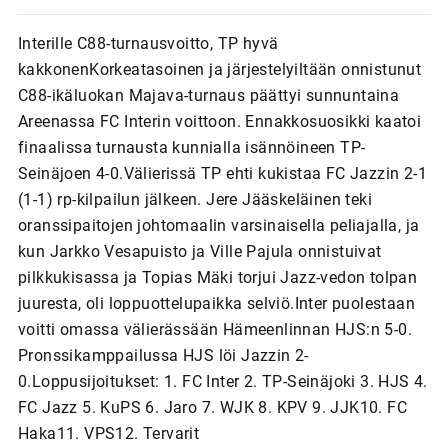
Interille C88-turnausvoitto, TP hyvä
kakkonenKorkeatasoinen ja järjestelyiltään onnistunut
C88-ikäluokan Majava-turnaus päättyi sunnuntaina
Areenassa FC Interin voittoon. Ennakkosuosikki kaatoi
finaalissa turnausta kunnialla isännöineen TP-
Seinäjoen 4-0.Välierissä TP ehti kukistaa FC Jazzin 2-1
(1-1) rp-kilpailun jälkeen. Jere Jääskeläinen teki
oranssipaitojen johtomaalin varsinaisella peliajalla, ja
kun Jarkko Vesapuisto ja Ville Pajula onnistuivat
pilkkukisassa ja Topias Mäki torjui Jazz-vedon tolpan
juuresta, oli loppuottelupaikka selviö.Inter puolestaan
voitti omassa välierässään Hämeenlinnan HJS:n 5-0.
Pronssikamppailussa HJS löi Jazzin 2-
0.Loppusijoitukset: 1. FC Inter 2. TP-Seinäjoki 3. HJS 4.
FC Jazz 5. KuPS 6. Jaro 7. WJK 8. KPV 9. JJK10. FC
Haka11. VPS12. Tervarit