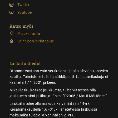
Twitter
Youtube
Katso myös
Pruukinranta
Seinäjoen leirintäalue
Laskutustiedot
Otamme vastaan vain verkkolaskuja alla olevien kanavien
kautta. Toimistolle tulleita sähköposti- tai paperilaskuja ei
käsitellä 1.11.2021 jälkeen.
Mikäli lasku koskee joukkuetta, tulee viitteessä olla
joukkueen nimi ja tilaaja. Esim. ”P2006 / Matti Möttönen”
Laskuilla tulee olla maksuaika vähintään 14vrk.
Kesälomakaudella 1.6.-31.7. lähetetyissä laskuissa
maksuaika tulee olla vähintään 21vrk.