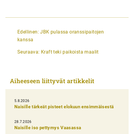
A
Edellinen:
JBK pulassa oranssipaitojen
r
kanssa
t
Seuraava:
Kraft teki paikoista maalit
i
k
k
Aiheeseen liittyvät artikkelit
e
l
i
5.8.2026
Naisille tärkeät pisteet elokuun ensimmäisestä
e
n
28.7.2026
Naisille iso pettymys Vaasassa
s