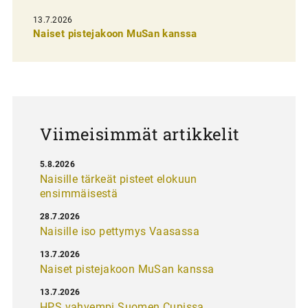
e
13.7.2026
l
Naiset pistejakoon MuSan kanssa
a
u
s
Viimeisimmät artikkelit
5.8.2026
Naisille tärkeät pisteet elokuun
ensimmäisestä
28.7.2026
Naisille iso pettymys Vaasassa
13.7.2026
Naiset pistejakoon MuSan kanssa
13.7.2026
HPS vahvempi Suomen Cupissa