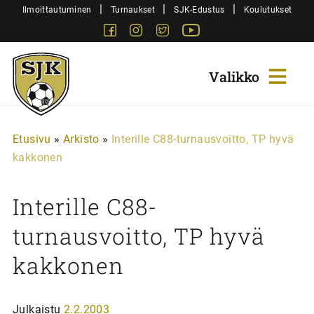
Siirry
|
|
|
Ilmoittautuminen
Turnaukset
SJK-Edustus
Koulutukset
sisältöön
Facebook
Instagram
Twitter
Youtube
Sjk-
Juniorit
Etusivu
»
Arkisto
»
Interille C88-turnausvoitto, TP hyvä
kakkonen
Interille C88-
turnausvoitto, TP hyvä
kakkonen
Julkaistu
2.2.2003