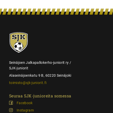
SJK-
juniorit
Seinäjoen Jalkapallokerho-juniorit ry /
SJK-juniorit
Alaseinäjoenkatu 9 B, 60220 Seinäjoki
toimisto@sjk-juniorit.fi
Seuraa SJK-junioreita somessa
Facebook
Instagram