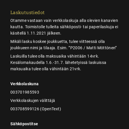
Laskutustiedot
Otamme vastaan vain verkkolaskuja alla olevien kanavien
kautta. Toimistolle tulleita sähköposti- tai paperilaskuja ei
käsitellä 1.11.2021 jälkeen.
Mikäli lasku koskee joukkuetta, tulee viitteessä olla
joukkueen nimi ja tilaaja. Esim. ”P2006 / Matti Möttönen”
Laskuilla tulee olla maksuaika vähintään 14vrk.
Kesälomakaudella 1.6.-31.7. lähetetyissä laskuissa
maksuaika tulee olla vähintään 21vrk.
Verkkolaskuna
003701985593
Verkkolaskujen välittäjä
003708599126 (OpenText)
Sähköpostitse