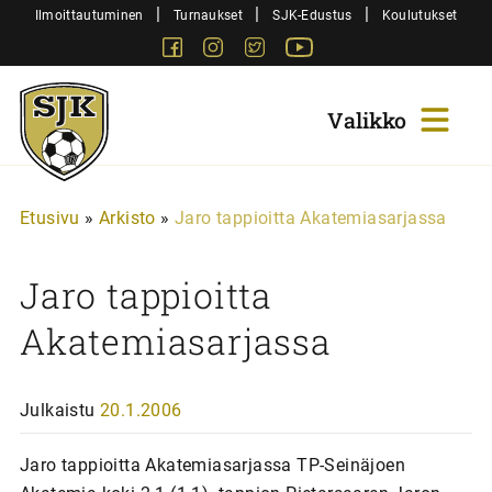
Siirry
|
|
|
Ilmoittautuminen
Turnaukset
SJK-Edustus
Koulutukset
sisältöön
Facebook
Instagram
Twitter
Youtube
Sjk-
Juniorit
Etusivu
»
Arkisto
»
Jaro tappioitta Akatemiasarjassa
Jaro tappioitta
Akatemiasarjassa
Julkaistu
20.1.2006
Jaro tappioitta Akatemiasarjassa TP-Seinäjoen