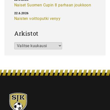
Naiset Suomen Cupin 8 parhaan joukkoon
22.6.2026
Naisten voittoputki venyy
Arkistot
Arkistot
SJK-
juniorit