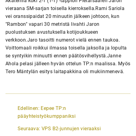
Akatemia koki 2-1 (1-1) -tappion Pietarsaaren Jaron
vieraana SM-sarjan toisella kierroksella.Rami Sariola
vei oranssipaidat 20 minuutin jälkeen johtoon, kun
"Rambon" vapari 30 metristä livahti Jaron
puolustuksen avustuksella kotijoukkueen
verkkoon.Jaro tasoitti numerot vielä ennen taukoa.
Voittomaali roikkui ilmassa toisella jaksolla ja lopulta
se syntyikin minuutti ennen päätösvihellystä.Janne
Ahola pelasi jälleen hyvän ottelun TP:n maalissa. Myös
Tero Mäntylän esitys laitapakkina oli mukiinmenevä.
A
Edellinen:
Eepee TP:n
r
pääyhteistyökumppaniksi
t
Seuraava:
VPS B2-junnujen vieraaksi
i