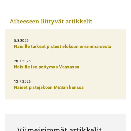
k
k
Aiheeseen liittyvät artikkelit
e
l
i
5.8.2026
Naisille tärkeät pisteet elokuun ensimmäisestä
e
n
28.7.2026
Naisille iso pettymys Vaasassa
s
e
13.7.2026
l
Naiset pistejakoon MuSan kanssa
a
u
s
Viimeisimmät artikkelit