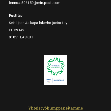
fennoa.506159@erin.posti.com
Postitse
Seinäjoen Jalkapallokerho-juniorit ry
PL 59149
01051 LASKUT
Yhteistyökumppaneitamme