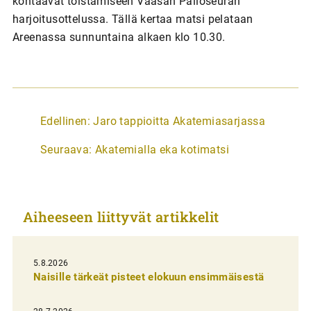
kohtaavat toistamiseen Vaasan Palloseuran
harjoitusottelussa. Tällä kertaa matsi pelataan
Areenassa sunnuntaina alkaen klo 10.30.
A
Edellinen:
Jaro tappioitta Akatemiasarjassa
r
Seuraava:
Akatemialla eka kotimatsi
t
i
k
Aiheeseen liittyvät artikkelit
k
e
l
5.8.2026
Naisille tärkeät pisteet elokuun ensimmäisestä
i
e