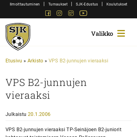
Siirry
|
|
|
Ilmoittautuminen
Turnaukset
SJK-Edustus
Koulutukset
sisältöön
Facebook
Instagram
Twitter
Youtube
Sjk-
Juniorit
Etusivu
»
Arkisto
»
VPS B2-junnujen vieraaksi
VPS B2-junnujen
vieraaksi
Julkaistu
20.1.2006
VPS B2-junnujen vieraaksi TP-Seinäjoen B2-juniorit