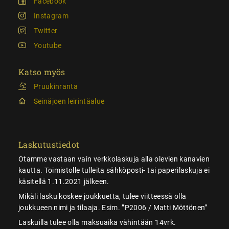
Facebook
Instagram
Twitter
Youtube
Katso myös
Pruukinranta
Seinäjoen leirintäalue
Laskutustiedot
Otamme vastaan vain verkkolaskuja alla olevien kanavien
kautta. Toimistolle tulleita sähköposti- tai paperilaskuja ei
käsitellä 1.11.2021 jälkeen.
Mikäli lasku koskee joukkuetta, tulee viitteessä olla
joukkueen nimi ja tilaaja. Esim. ”P2006 / Matti Möttönen”
Laskuilla tulee olla maksuaika vähintään 14vrk.