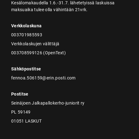
Kesälomakaudella 1.6.-31.7. lähetetyissä laskuissa
maksuaika tulee olla vähintään 21vrk.
Verkkolaskuna
003701985593
Verkkolaskujen välittäjä
003708599126 (OpenText)
Sähköpostitse
fennoa.506159@erin.posti.com
Postitse
Seinäjoen Jalkapallokerho-juniorit ry
PL 59149
01051 LASKUT