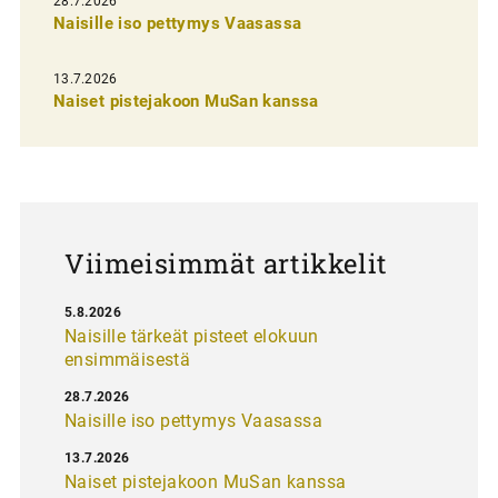
28.7.2026
n
Naisille iso pettymys Vaasassa
s
13.7.2026
e
Naiset pistejakoon MuSan kanssa
l
a
u
s
Viimeisimmät artikkelit
5.8.2026
Naisille tärkeät pisteet elokuun
ensimmäisestä
28.7.2026
Naisille iso pettymys Vaasassa
13.7.2026
Naiset pistejakoon MuSan kanssa