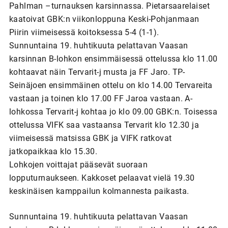
Pahlman –turnauksen karsinnassa. Pietarsaarelaiset
kaatoivat GBK:n viikonloppuna Keski-Pohjanmaan
Piirin viimeisessä koitoksessa 5-4 (1-1).
Sunnuntaina 19. huhtikuuta pelattavan Vaasan
karsinnan B-lohkon ensimmäisessä ottelussa klo 11.00
kohtaavat näin Tervarit-j musta ja FF Jaro. TP-
Seinäjoen ensimmäinen ottelu on klo 14.00 Tervareita
vastaan ja toinen klo 17.00 FF Jaroa vastaan. A-
lohkossa Tervarit-j kohtaa jo klo 09.00 GBK:n. Toisessa
ottelussa VIFK saa vastaansa Tervarit klo 12.30 ja
viimeisessä matsissa GBK ja VIFK ratkovat
jatkopaikkaa klo 15.30.
Lohkojen voittajat pääsevät suoraan
lopputurnaukseen. Kakkoset pelaavat vielä 19.30
keskinäisen kamppailun kolmannesta paikasta.
Sunnuntaina 19. huhtikuuta pelattavan Vaasan