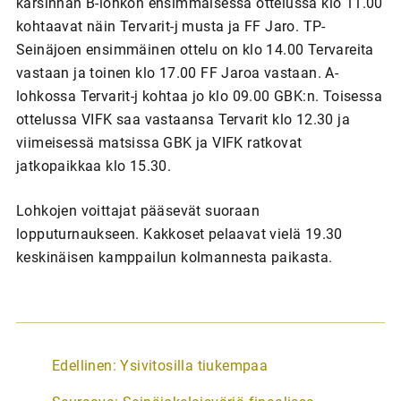
karsinnan B-lohkon ensimmäisessä ottelussa klo 11.00
kohtaavat näin Tervarit-j musta ja FF Jaro. TP-
Seinäjoen ensimmäinen ottelu on klo 14.00 Tervareita
vastaan ja toinen klo 17.00 FF Jaroa vastaan. A-
lohkossa Tervarit-j kohtaa jo klo 09.00 GBK:n. Toisessa
ottelussa VIFK saa vastaansa Tervarit klo 12.30 ja
viimeisessä matsissa GBK ja VIFK ratkovat
jatkopaikkaa klo 15.30.
Lohkojen voittajat pääsevät suoraan
lopputurnaukseen. Kakkoset pelaavat vielä 19.30
keskinäisen kamppailun kolmannesta paikasta.
A
Edellinen:
Ysivitosilla tiukempaa
r