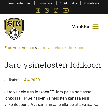
Siirry
|
|
|
Ilmoittautuminen
Turnaukset
SJK-Edustus
Koulutukset
sisältöön
Facebook
Instagram
Twitter
Youtube
Sjk-
Juniorit
Etusivu
»
Arkisto
»
Jaro ysinelosten lohkoon
Jaro ysinelosten lohkoon
Julkaistu
14.4.2009
Jaro ysinelosten lohkoonFF Jaro pelaa samassa
lohkossa TP-Seinäjoen ysinelosten kanssa ensi
viikonloppuna Vaasan Ehnvallenilla pelattavassa Kai