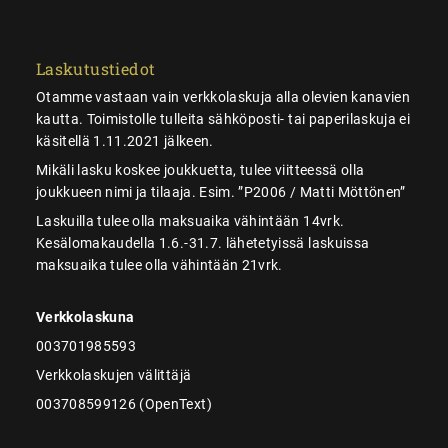
Laskutustiedot
Otamme vastaan vain verkkolaskuja alla olevien kanavien
kautta. Toimistolle tulleita sähköposti- tai paperilaskuja ei
käsitellä 1.11.2021 jälkeen.
Mikäli lasku koskee joukkuetta, tulee viitteessä olla
joukkueen nimi ja tilaaja. Esim. ”P2006 / Matti Möttönen”
Laskuilla tulee olla maksuaika vähintään 14vrk.
Kesälomakaudella 1.6.-31.7. lähetetyissä laskuissa
maksuaika tulee olla vähintään 21vrk.
Verkkolaskuna
003701985593
Verkkolaskujen välittäjä
003708599126 (OpenText)