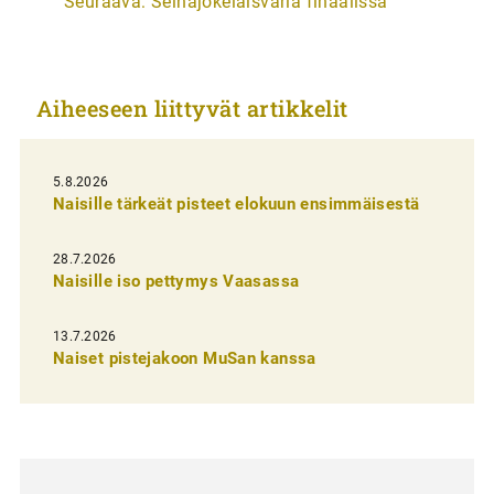
Seuraava:
Seinäjokelaisväriä finaalissa
t
i
k
Aiheeseen liittyvät artikkelit
k
e
l
5.8.2026
Naisille tärkeät pisteet elokuun ensimmäisestä
i
e
28.7.2026
n
Naisille iso pettymys Vaasassa
s
13.7.2026
e
Naiset pistejakoon MuSan kanssa
l
a
u
s