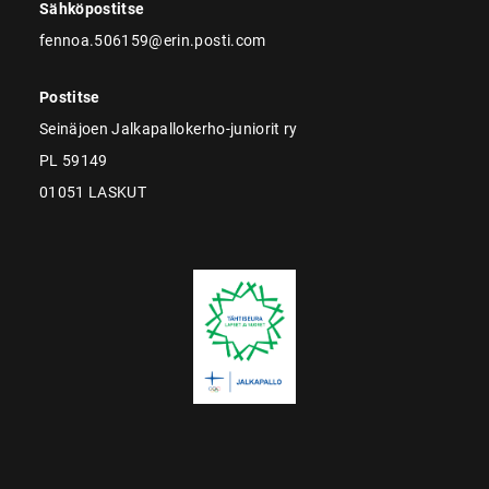
Sähköpostitse
fennoa.506159@erin.posti.com
Postitse
Seinäjoen Jalkapallokerho-juniorit ry
PL 59149
01051 LASKUT