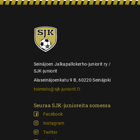
n
s
e
SJK-
l
juniorit
a
u
s
Seinäjoen Jalkapallokerho-juniorit ry /
SJK-juniorit
Alaseinäjoenkatu 9 B, 60220 Seinäjoki
toimisto@sjk-juniorit.fi
Seuraa SJK-junioreita somessa
Facebook
Instagram
Twitter