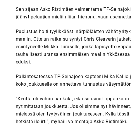
Sen sijaan Asko Ristimäen valmentama TP-Seinäjoki p
jäänyt pelaajien mieliin liian hienona, vaan asennetta
Puolustus hoiti tyylikkäästi närpiöläisten vähät yrity
maalin. Ottelun ratkaisu syntyi Chris Cleaverin jatke
esiintyneelle Miikka Turuselle, jonka läpisyöttö vapau
rauhallisesti uransa ensimmäisen maalin Ykkösessä o
eduksi.
Palkintosateessa TP-Seinäjoen kapteeni Mika Kallio ja
koko joukkueelle on annettava tunnustus väsymättö
”Kenttä oli vähän hankala, eikä suosinut tippaakaan 
nyt mitataan joukkuetta. Jos olisimme nyt hävinneet, 
mielessä olen tyytyväinen joukkueeseen. Kyllä tässä v
hetkistä ilo irti”, myhäili valmentaja Asko Ristimäki.