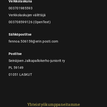
Verkkolaskuna
003701985593
Verkkolaskujen välittäjä
003708599126 (OpenText)
Sähköpostitse
fennoa.506159@erin.posti.com
Postitse
Seinäjoen Jalkapallokerho-juniorit ry
PL 59149
01051 LASKUT
Yhteistyökumppaneitamme