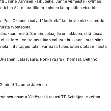
tti Janne Järvisen karkuteille. Janne viimeisteli kylmän
ttelun 52. minuutilla ratkaisten kamppailun vieraiden
 Pasi Oksanen saivat ”lusikoita” kotiin viemisiksi, mutta
mästä työnteosta.
ainakaan meitä. Sanoin pelaajille ennakkoon, että tässä
olisi Jaro –voitto tavallaan valunut hukkaan, joten siinä
ielä niitä tappioitakin varmasti tulee, joten otetaan näistä
o, Oksanen, Jalasvaara, Honkavaara (Thomas), Betinho,
)52 min 0-1 Janne Järvinen
mäinen osuma Ykkösessä takasi TP-Seinäjoelle voiton