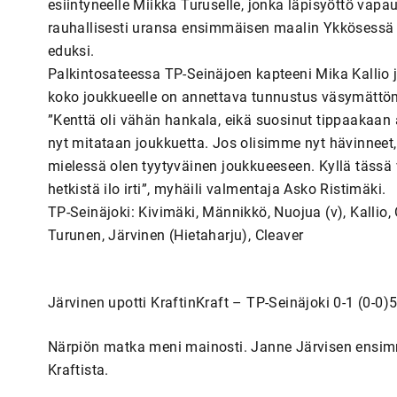
esiintyneelle Miikka Turuselle, jonka läpisyöttö vapau
rauhallisesti uransa ensimmäisen maalin Ykkösessä o
eduksi.
Palkintosateessa TP-Seinäjoen kapteeni Mika Kallio ja
koko joukkueelle on annettava tunnustus väsymättö
”Kenttä oli vähän hankala, eikä suosinut tippaakaan 
nyt mitataan joukkuetta. Jos olisimme nyt hävinneet, 
mielessä olen tyytyväinen joukkueeseen. Kyllä tässä v
hetkistä ilo irti”, myhäili valmentaja Asko Ristimäki.
TP-Seinäjoki: Kivimäki, Männikkö, Nuojua (v), Kalli
Turunen, Järvinen (Hietaharju), Cleaver
Järvinen upotti KraftinKraft – TP-Seinäjoki 0-1 (0-0
Närpiön matka meni mainosti. Janne Järvisen ensim
Kraftista.