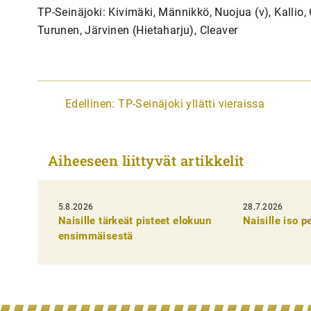
TP-Seinäjoki: Kivimäki, Männikkö, Nuojua (v), Kalli
Turunen, Järvinen (Hietaharju), Cleaver
A
Edellinen:
TP-Seinäjoki yllätti vieraissa
r
t
Aiheeseen liittyvät artikkelit
i
k
5.8.2026
k
28.7.2026
Naisille tärkeät pisteet elokuun
Naisille iso 
e
ensimmäisestä
l
i
e