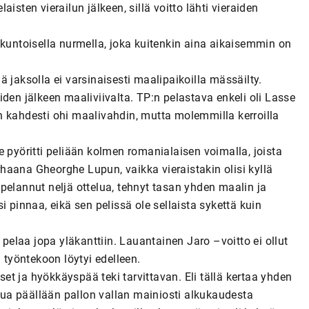
isten vierailun jälkeen, sillä voitto lähti vieraiden
okuntoisella nurmella, joka kuitenkin aina aikaisemmin on
 jaksolla ei varsinaisesti maalipaikoilla mässäilty.
den jälkeen maaliviivalta. TP:n pelastava enkeli oli Lasse
n kahdesti ohi maalivahdin, mutta molemmilla kerroilla
 pyöritti peliään kolmen romanialaisen voimalla, joista
arhaana Gheorghe Lupun, vaikka vieraistakin olisi kyllä
pelannut neljä ottelua, tehnyt tasan yhden maalin ja
 pinnaa, eikä sen pelissä ole sellaista sykettä kuin
elaa jopa yläkanttiin. Lauantainen Jaro –voitto ei ollut
 työntekoon löytyi edelleen.
kset ja hyökkäyspää teki tarvittavan. Eli tällä kertaa yhden
ttua päällään pallon vallan mainiosti alkukaudesta