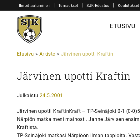
Siirry
|
|
|
Ilmoittautuminen
Turnaukset
SJK-Edustus
Koulutukset
sisältöön
Sjk-
ETUSIVU
Juniorit
Etusivu
»
Arkisto
»
Järvinen upotti Kraftin
Järvinen upotti Kraftin
Julkaistu
24.5.2001
Järvinen upotti KraftinKraft – TP-Seinäjoki 0-1 (0-0
Närpiön matka meni mainosti. Janne Järvisen ensim
Kraftista.
TP-Seinäjoki matkasi Närpiöön ilman tappioita. Vast