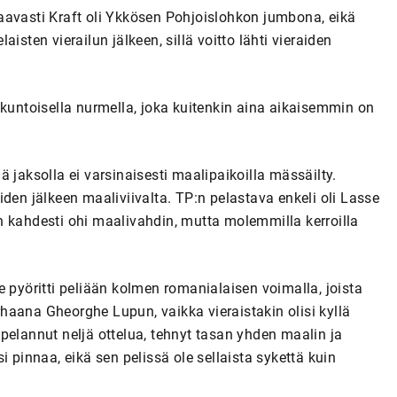
aavasti Kraft oli Ykkösen Pohjoislohkon jumbona, eikä
isten vierailun jälkeen, sillä voitto lähti vieraiden
okuntoisella nurmella, joka kuitenkin aina aikaisemmin on
 jaksolla ei varsinaisesti maalipaikoilla mässäilty.
den jälkeen maaliviivalta. TP:n pelastava enkeli oli Lasse
n kahdesti ohi maalivahdin, mutta molemmilla kerroilla
 pyöritti peliään kolmen romanialaisen voimalla, joista
arhaana Gheorghe Lupun, vaikka vieraistakin olisi kyllä
pelannut neljä ottelua, tehnyt tasan yhden maalin ja
 pinnaa, eikä sen pelissä ole sellaista sykettä kuin