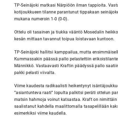
TP-Seinäjoki matkasi Närpiöön ilman tappioita. Vast
kotijoukkueen tilanne parantunut tippakaan seinäjokela
mukana numeroin 1-0 (0-0).
Ottelu oli tasainen ja tiukka vääntö Mosedalin heikk
kesän mittaan tavannut toipua loistavaan kuntoon.
TP-Seinäjoki hallitsi kamppailua, mutta ensimmäisellä
Kummassakin päässä pallo pelastettiin erikoistilantei
Männikkö. Vastaavasti Kraftin päädyssä pallo saatii
pakki pelasti viivalta.
Viime kaudesta radikaalisti heikentynyt isäntäjoukkue
”asiantunteva raati” lopulta palkitsi peräti ottelun p
matsin hahmoja voinut katsastaa. Kraft on nimittäin 
saalistanut kahdella maalittomalla tasapelillään kaksi
esimerkiksi viime kaudella.