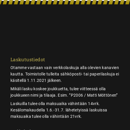
Laskutustiedot
Otamme vastaan vain verkkolaskuja alla olevien kanavien
kautta. Toimistolle tulleita sähköposti- tai paperilaskuja ei
käsitellä 1.11.2021 jälkeen.
Mikäli lasku koskee joukkuetta, tulee viitteessä olla
joukkueen nimi ja tilaaja. Esim. ”P2006 / Matti Möttönen”
Laskuilla tulee olla maksuaika vähintään 14vrk.
Kesälomakaudella 1.6.-31.7. lähetetyissä laskuissa
maksuaika tulee olla vähintään 21vrk.