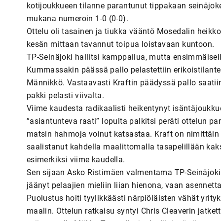
kotijoukkueen tilanne parantunut tippakaan seinäjokela
mukana numeroin 1-0 (0-0).
Ottelu oli tasainen ja tiukka vääntö Mosedalin heikk
kesän mittaan tavannut toipua loistavaan kuntoon.
TP-Seinäjoki hallitsi kamppailua, mutta ensimmäisellä
Kummassakin päässä pallo pelastettiin erikoistilantei
Männikkö. Vastaavasti Kraftin päädyssä pallo saatii
pakki pelasti viivalta.
Viime kaudesta radikaalisti heikentynyt isäntäjoukkue
”asiantunteva raati” lopulta palkitsi peräti ottelun p
matsin hahmoja voinut katsastaa. Kraft on nimittäin 
saalistanut kahdella maalittomalla tasapelillään kaksi
esimerkiksi viime kaudella.
Sen sijaan Asko Ristimäen valmentama TP-Seinäjoki p
jäänyt pelaajien mieliin liian hienona, vaan asennetta
Puolustus hoiti tyylikkäästi närpiöläisten vähät yrity
maalin. Ottelun ratkaisu syntyi Chris Cleaverin jatke