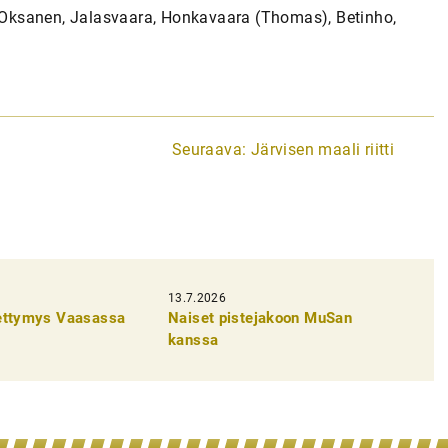
o, Oksanen, Jalasvaara, Honkavaara (Thomas), Betinho,
Seuraava:
Järvisen maali riitti
13.7.2026
pettymys Vaasassa
Naiset pistejakoon MuSan
kanssa