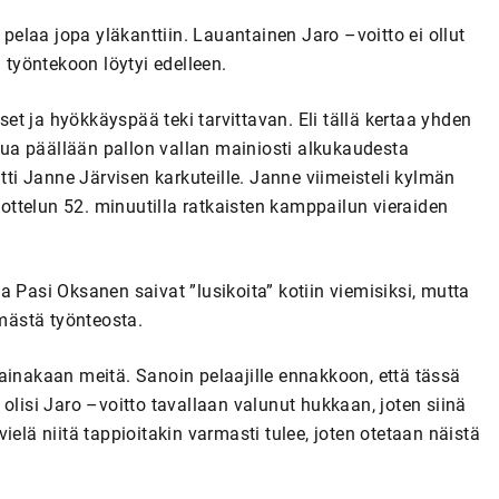
elaa jopa yläkanttiin. Lauantainen Jaro –voitto ei ollut
 työntekoon löytyi edelleen.
kset ja hyökkäyspää teki tarvittavan. Eli tällä kertaa yhden
ttua päällään pallon vallan mainiosti alkukaudesta
tti Janne Järvisen karkuteille. Janne viimeisteli kylmän
ttelun 52. minuutilla ratkaisten kamppailun vieraiden
 Pasi Oksanen saivat ”lusikoita” kotiin viemisiksi, mutta
mästä työnteosta.
ainakaan meitä. Sanoin pelaajille ennakkoon, että tässä
olisi Jaro –voitto tavallaan valunut hukkaan, joten siinä
ielä niitä tappioitakin varmasti tulee, joten otetaan näistä