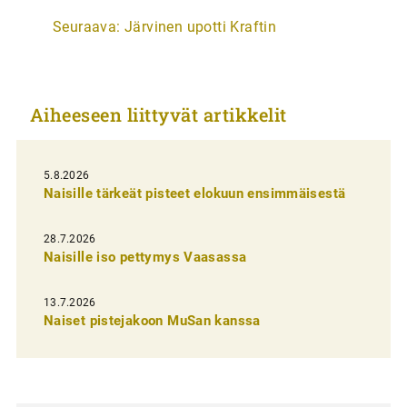
r
Seuraava:
Järvinen upotti Kraftin
t
i
k
Aiheeseen liittyvät artikkelit
k
e
l
5.8.2026
Naisille tärkeät pisteet elokuun ensimmäisestä
i
e
28.7.2026
n
Naisille iso pettymys Vaasassa
s
13.7.2026
e
Naiset pistejakoon MuSan kanssa
l
a
u