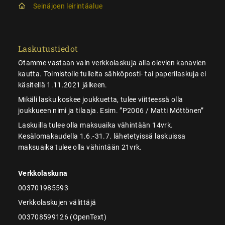
Seinäjoen leirintäalue
Laskutustiedot
Otamme vastaan vain verkkolaskuja alla olevien kanavien
kautta. Toimistolle tulleita sähköposti- tai paperilaskuja ei
käsitellä 1.11.2021 jälkeen.
Mikäli lasku koskee joukkuetta, tulee viitteessä olla
joukkueen nimi ja tilaaja. Esim. ”P2006 / Matti Möttönen”
Laskuilla tulee olla maksuaika vähintään 14vrk.
Kesälomakaudella 1.6.-31.7. lähetetyissä laskuissa
maksuaika tulee olla vähintään 21vrk.
Verkkolaskuna
003701985593
Verkkolaskujen välittäjä
003708599126 (OpenText)