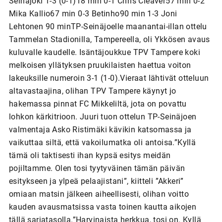
Seinäjoki 1-3 (0-1)18 min 0-1 Chris Cleaver57 min 0-2
Mika Kallio67 min 0-3 Betinho90 min 1-3 Joni
Lehtonen 90 minTP-Seinäjoelle maanantai-illan ottelu
Tammelan Stadionilla, Tampereella, oli Ykkösen avaus
kuluvalle kaudelle. Isäntäjoukkue TPV Tampere koki
melkoisen yllätyksen pruukilaisten haettua voiton
lakeuksille numeroin 3-1 (1-0).Vieraat lähtivät otteluun
altavastaajina, olihan TPV Tampere käynyt jo
hakemassa pinnat FC Mikkeliltä, jota on povattu
lohkon kärkitrioon. Juuri tuon ottelun TP-Seinäjoen
valmentaja Asko Ristimäki kävikin katsomassa ja
vaikuttaa siltä, että vakoilumatka oli antoisa.”Kyllä
tämä oli taktisesti ihan kypsä esitys meidän
pojiltamme. Olen tosi tyytyväinen tämän päivän
esitykseen ja ylpeä pelaajistani”, kiitteli ”Akkeri”
omiaan matsin jälkeen aiheellisesti, olihan voitto
kauden avausmatsissa vasta toinen kautta aikojen
tällä sarjatasolla.”Harvinaista herkkua, tosi on. Kyllä