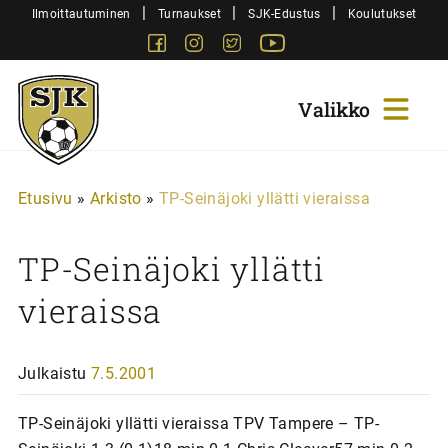
Siirry
|
|
|
Ilmoittautuminen
Turnaukset
SJK-Edustus
Koulutukset
sisältöön
Facebook
Instagram
Twitter
Youtube
Sjk-
Juniorit
Etusivu
»
Arkisto
»
TP-Seinäjoki yllätti vieraissa
TP-Seinäjoki yllätti
vieraissa
Julkaistu
7.5.2001
TP-Seinäjoki yllätti vieraissa TPV Tampere – TP-