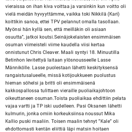
vieraissa on ihan kiva voittaa ja varsinkin kun voitto oli
vielä meidän hyvyyttämme, vaikka toki Nikkilä (Kari)
koittikin sanoa, ettei TPV pelannut omalla tasollaan.
Myönsi hän kyllä sen, että meilläkin oli asiaan
osuutta”, jatkoi koutsi.Seinäjokelaisten ensimmäisen
osuman viimeisteli viime kaudella viisi kertaa
onnistunut Chris Cleaver. Maali syntyi 18. Minuutilla
Betinhon levitettyä laitaan ylösnousseelle Lasse
Männikölle. Lasse puolestaan lähetti keskityksensä
rangaistusalueelle, missä kotijoukkueen puolustus
hieman söhelsi ja britti oli ensimmäisenä
kakkospallossa tulittaen vieraille puoliaikajohtoon
oikeuttaneen osuman.Toista puoliaikaa ehdittiin pelata
vajaa vartti ja TP iski uudelleen. Pasi Oksanen lähetti
kulmurin, jonka omiin korkeuksiinsa noussut Mika
Kallio puski maaliin. Toisen maalin tehnyt ”Kale” oli
ehdottomasti kentän eliittiä läpi matsin hoitaen