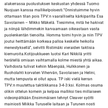
alakerrassa puolustuksen keskustan yhdessä Tuomo
Nuojuan kanssa mallikelpoisesti.”Onnistuimme hyvin
ottamaan tilan pois TPV:n vaaralliselta kärkiparilta Esa
Savolainen – Mikko Mäkelä. Tiesimme, mitä he hakivat
ja niinpä lähdimmekin karvaamaan oikeastaan vasta
puolenkentän tienoilta. Homma toimi hyvin ja niin TPV
joutui heittämään korkeaa palloa keskelle heikolla
menestyksellä”, selvitti Ristimäki vieraiden taktisia
kiemuroita.Kotijoukkueen luotsi Kari Nikkilä yritti
herätellä omiaan vaihtamalla kolme miestä yhtä aikaa.
Vaihdosta tulivat kehiin Mäenpää, Hulkkonen ja
Ruoholahti korvaten Vihervän, Savolaisen ja Helini,
mutta tempusta ei ollut apua. TP iski vielä kerran
TPV:n muutettua taktiikkansa 3-4-3:ksi. Kolmas osuma
olikin ottelun komein ja kelpaa malliksi ties millaiseen
videonpätkään.Ensimmäisen tehnyt Cleaver syötti
mainiosti Miikka Turuselle laitaan ja Turunen nosti