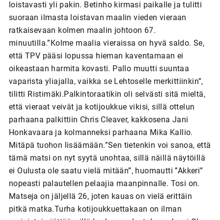
loistavasti yli pakin. Betinho kirmasi paikalle ja tulitti
suoraan ilmasta loistavan maalin vieden vieraan
ratkaisevaan kolmen maalin johtoon 67.
minuutilla.”Kolme maalia vieraissa on hyvä saldo. Se,
että TPV pääsi lopussa hieman kaventamaan ei
oikeastaan harmita kovasti. Pallo muutti suuntaa
vaparista yliajalla, vaikka se Lehtoselle merkittiinkin”,
tilitti Ristimäki.Palkintoraatikin oli selvästi sitä mieltä,
että vieraat veivät ja kotijoukkue vikisi, sillä ottelun
parhaana palkittiin Chris Cleaver, kakkosena Jani
Honkavaara ja kolmanneksi parhaana Mika Kallio.
Mitäpä tuohon lisäämään.”Sen tietenkin voi sanoa, että
tämä matsi on nyt syytä unohtaa, sillä näillä näytöillä
ei Oulusta ole saatu vielä mitään”, huomautti ”Akkeri”
nopeasti palautellen pelaajia maanpinnalle. Tosi on.
Matseja on jäljellä 26, joten kauas on vielä erittäin
pitkä matka.Turha kotijoukkuettakaan on ilman