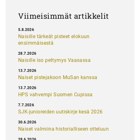
s
Viimeisimmät artikkelit
5.8.2026
Naisille tärkeät pisteet elokuun
ensimmäisestä
28.7.2026
Naisille iso pettymys Vaasassa
13.7.2026
Naiset pistejakoon MuSan kanssa
13.7.2026
HPS vahvempi Suomen Cupissa
7.7.2026
SJK-junioreiden uutiskirje kesä 2026
30.6.2026
Naiset valmiina historialliseen otteluun
28.6.2026