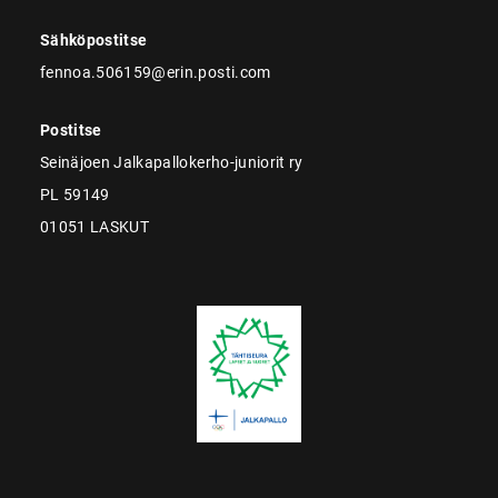
Sähköpostitse
fennoa.506159@erin.posti.com
Postitse
Seinäjoen Jalkapallokerho-juniorit ry
PL 59149
01051 LASKUT