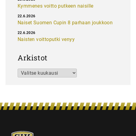
Kymmenes voitto putkeen naisille
22.6.2026
Naiset Suomen Cupin 8 parhaan joukkoon
22.6.2026
Naisten voittoputki venyy
Arkistot
Arkistot
SJK-