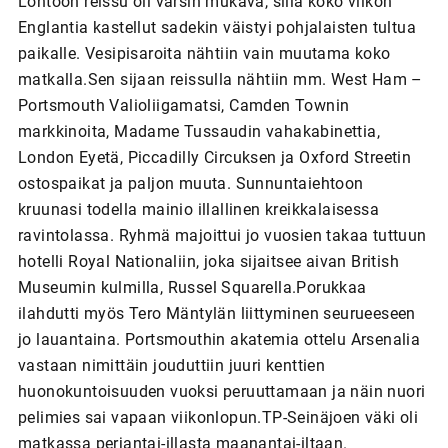
Lontoon reissu oli varsin mukava, sillä koko viikon
Englantia kastellut sadekin väistyi pohjalaisten tultua
paikalle. Vesipisaroita nähtiin vain muutama koko
matkalla.Sen sijaan reissulla nähtiin mm. West Ham –
Portsmouth Valioliigamatsi, Camden Townin
markkinoita, Madame Tussaudin vahakabinettia,
London Eyetä, Piccadilly Circuksen ja Oxford Streetin
ostospaikat ja paljon muuta. Sunnuntaiehtoon
kruunasi todella mainio illallinen kreikkalaisessa
ravintolassa. Ryhmä majoittui jo vuosien takaa tuttuun
hotelli Royal Nationaliin, joka sijaitsee aivan British
Museumin kulmilla, Russel Squarella.Porukkaa
ilahdutti myös Tero Mäntylän liittyminen seurueeseen
jo lauantaina. Portsmouthin akatemia ottelu Arsenalia
vastaan nimittäin jouduttiin juuri kenttien
huonokuntoisuuden vuoksi peruuttamaan ja näin nuori
pelimies sai vapaan viikonlopun.TP-Seinäjoen väki oli
matkassa perjantai-illasta maanantai-iltaan.