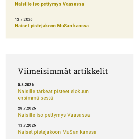
n
Naisille iso pettymys Vaasassa
s
13.7.2026
e
Naiset pistejakoon MuSan kanssa
l
a
u
s
Viimeisimmät artikkelit
5.8.2026
Naisille tärkeät pisteet elokuun
ensimmäisestä
28.7.2026
Naisille iso pettymys Vaasassa
13.7.2026
Naiset pistejakoon MuSan kanssa