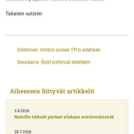
Takaisin uutisiin
A
Edellinen:
Umbro pukee TP:n edelleen
r
Seuraava:
Äijät potkivat edelleen
t
i
k
Aiheeseen liittyvät artikkelit
k
e
l
5.8.2026
Naisille tärkeät pisteet elokuun ensimmäisestä
i
e
28.7.2026