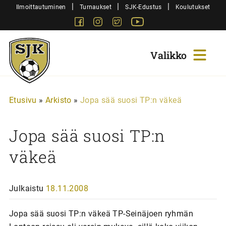
Siirry
|
|
|
Ilmoittautuminen
Turnaukset
SJK-Edustus
Koulutukset
sisältöön
Facebook
Instagram
Twitter
Youtube
Sjk-
Juniorit
Etusivu
»
Arkisto
»
Jopa sää suosi TP:n väkeä
Jopa sää suosi TP:n
väkeä
Julkaistu
18.11.2008
Jopa sää suosi TP:n väkeä TP-Seinäjoen ryhmän