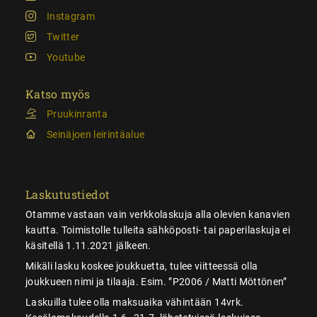
Instagram
Twitter
Youtube
Katso myös
Pruukinranta
Seinäjoen leirintäalue
Laskutustiedot
Otamme vastaan vain verkkolaskuja alla olevien kanavien
kautta. Toimistolle tulleita sähköposti- tai paperilaskuja ei
käsitellä 1.11.2021 jälkeen.
Mikäli lasku koskee joukkuetta, tulee viitteessä olla
joukkueen nimi ja tilaaja. Esim. ”P2006 / Matti Möttönen”
Laskuilla tulee olla maksuaika vähintään 14vrk.