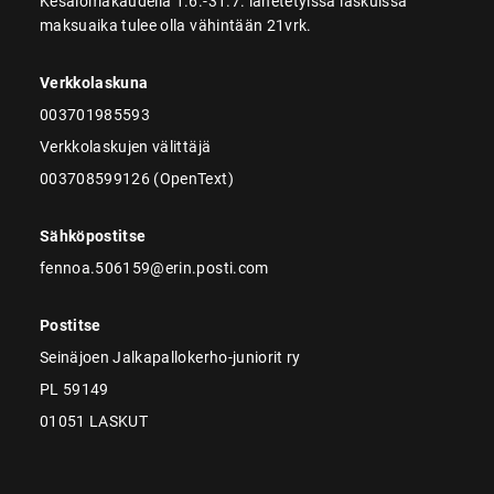
Kesälomakaudella 1.6.-31.7. lähetetyissä laskuissa
maksuaika tulee olla vähintään 21vrk.
Verkkolaskuna
003701985593
Verkkolaskujen välittäjä
003708599126 (OpenText)
Sähköpostitse
fennoa.506159@erin.posti.com
Postitse
Seinäjoen Jalkapallokerho-juniorit ry
PL 59149
01051 LASKUT