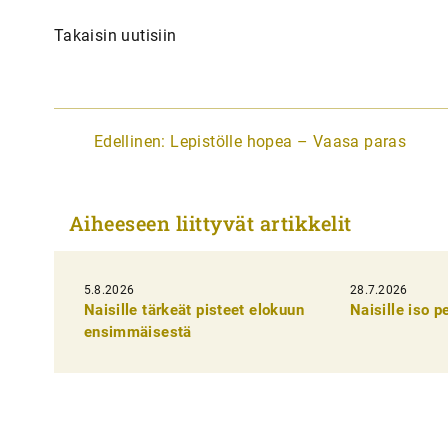
Takaisin uutisiin
A
Edellinen:
Lepistölle hopea – Vaasa paras
r
t
Aiheeseen liittyvät artikkelit
i
k
5.8.2026
k
28.7.2026
Naisille tärkeät pisteet elokuun
Naisille iso 
e
ensimmäisestä
l
i
e