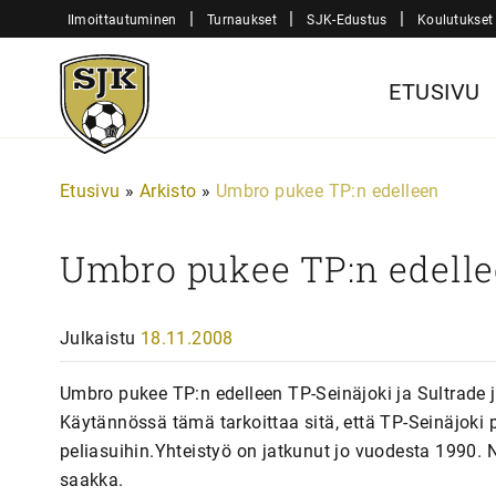
Siirry
|
|
|
Ilmoittautuminen
Turnaukset
SJK-Edustus
Koulutukset
sisältöön
Sjk-
ETUSIVU
Juniorit
Etusivu
»
Arkisto
»
Umbro pukee TP:n edelleen
Umbro pukee TP:n edell
Julkaistu
18.11.2008
Umbro pukee TP:n edelleen TP-Seinäjoki ja Sultrade j
Käytännössä tämä tarkoittaa sitä, että TP-Seinäjok
peliasuihin.Yhteistyö on jatkunut jo vuodesta 1990
saakka.