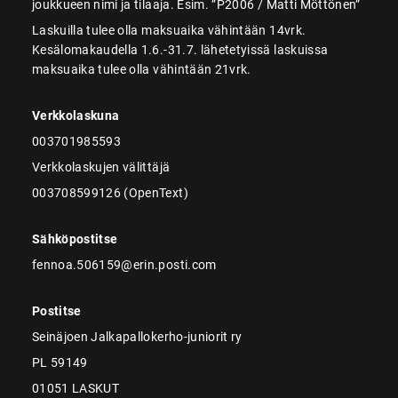
joukkueen nimi ja tilaaja. Esim. ”P2006 / Matti Möttönen”
Laskuilla tulee olla maksuaika vähintään 14vrk.
Kesälomakaudella 1.6.-31.7. lähetetyissä laskuissa
maksuaika tulee olla vähintään 21vrk.
Verkkolaskuna
003701985593
Verkkolaskujen välittäjä
003708599126 (OpenText)
Sähköpostitse
fennoa.506159@erin.posti.com
Postitse
Seinäjoen Jalkapallokerho-juniorit ry
PL 59149
01051 LASKUT