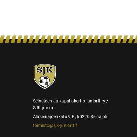
n
s
e
l
a
u
s
SJK-
juniorit
Seinäjoen Jalkapallokerho-juniorit ry /
SJK-juniorit
Alaseinäjoenkatu 9 B, 60220 Seinäjoki
toimisto@sjk-juniorit.fi