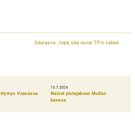
Seuraava:
Jopa sää suosi TP:n väkeä
13.7.2026
pettymys Vaasassa
Naiset pistejakoon MuSan
kanssa