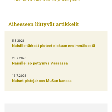
t
i
k
Aiheeseen liittyvät artikkelit
k
e
l
5.8.2026
Naisille tärkeät pisteet elokuun ensimmäisestä
i
e
28.7.2026
n
Naisille iso pettymys Vaasassa
s
13.7.2026
e
Naiset pistejakoon MuSan kanssa
l
a
u
s