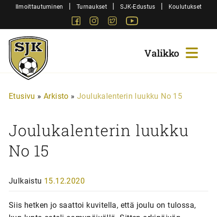
Siirry
|
|
|
Ilmoittautuminen
Turnaukset
SJK-Edustus
Koulutukset
sisältöön
Facebook
Instagram
Twitter
Youtube
Sjk-
Juniorit
Etusivu
»
Arkisto
»
Joulukalenterin luukku No 15
Joulukalenterin luukku
No 15
Julkaistu
15.12.2020
Siis hetken jo saattoi kuvitella, että joulu on tulossa,