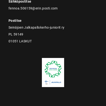
Sähköpostitse
fennoa.506159@erin.posti.com
Postitse
Seinäjoen Jalkapallokerho-juniorit ry
PL 59149
01051 LASKUT