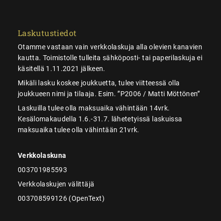
Laskutustiedot
Otamme vastaan vain verkkolaskuja alla olevien kanavien
kautta. Toimistolle tulleita sähköposti- tai paperilaskuja ei
käsitellä 1.11.2021 jälkeen.
Mikäli lasku koskee joukkuetta, tulee viitteessä olla
joukkueen nimi ja tilaaja. Esim. ”P2006 / Matti Möttönen”
Laskuilla tulee olla maksuaika vähintään 14vrk.
Kesälomakaudella 1.6.-31.7. lähetetyissä laskuissa
maksuaika tulee olla vähintään 21vrk.
Verkkolaskuna
003701985593
Verkkolaskujen välittäjä
003708599126 (OpenText)