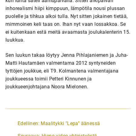
kun lunta sateli aamupäivällä. Sitten arkipäivän
inhorealismi hiipi kimppuun, lämpötila nousi plussan
puolelle ja tihkua alkoi tulla. Nyt sitten jokainen tietää,
mimmoinen keli taas on. Ihan nyt vaan lossakkoa. Se
ei kuitenkaan estä meitä avaamasta joulukalenterin 15.
luukkua.
Sen luukun takaa löytyy Jenna Pihlajaniemen ja Juha-
Matti Hautamäen valmentama 2012 syntyneiden
tyttöjen joukkue, eli T9. Kolmantena valmentajana
joukkueessa toimii Petteri Kinnunen ja
joukkueenjohtajana Noora Mielonen.
A
Edellinen:
Maalitykki "Lepa" äänessä
r
Seuraava:
Hieno video yhteistyöstä