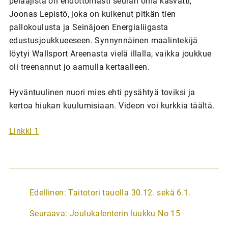
pelaajista on ehdottomasti seuran oma kasvatti,
Joonas Lepistö, joka on kulkenut pitkän tien
pallokoulusta ja Seinäjoen Energialiigasta
edustusjoukkueeseen. Synnynnäinen maalintekijä
löytyi Wallsport Areenasta vielä illalla, vaikka joukkue
oli treenannut jo aamulla kertaalleen.
Hyväntuulinen nuori mies ehti pysähtyä toviksi ja
kertoa hiukan kuulumisiaan. Videon voi kurkkia täältä.
Linkki 1
A
Edellinen:
Taitotori tauolla 30.12. sekä 6.1.
r
Seuraava:
Joulukalenterin luukku No 15
t