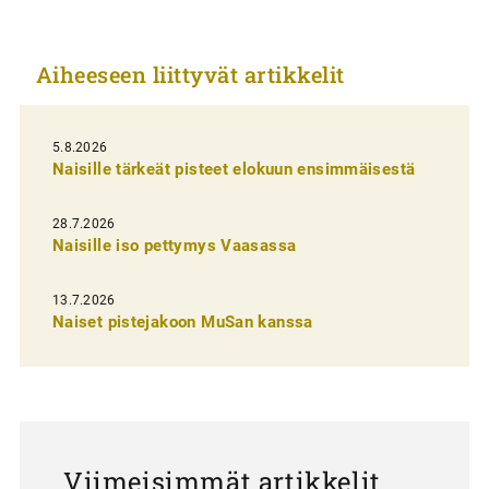
i
k
Aiheeseen liittyvät artikkelit
k
e
l
5.8.2026
Naisille tärkeät pisteet elokuun ensimmäisestä
i
e
28.7.2026
n
Naisille iso pettymys Vaasassa
s
13.7.2026
e
Naiset pistejakoon MuSan kanssa
l
a
u
s
Viimeisimmät artikkelit