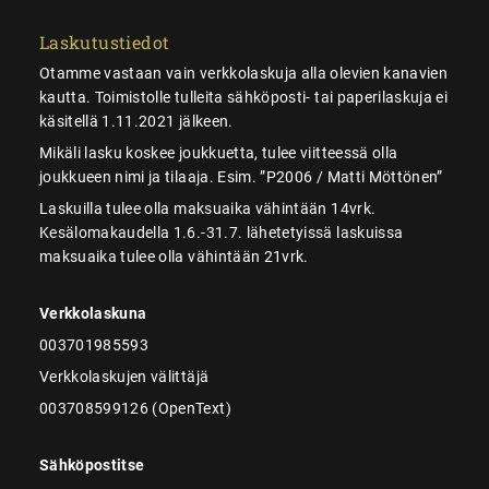
Laskutustiedot
Otamme vastaan vain verkkolaskuja alla olevien kanavien
kautta. Toimistolle tulleita sähköposti- tai paperilaskuja ei
käsitellä 1.11.2021 jälkeen.
Mikäli lasku koskee joukkuetta, tulee viitteessä olla
joukkueen nimi ja tilaaja. Esim. ”P2006 / Matti Möttönen”
Laskuilla tulee olla maksuaika vähintään 14vrk.
Kesälomakaudella 1.6.-31.7. lähetetyissä laskuissa
maksuaika tulee olla vähintään 21vrk.
Verkkolaskuna
003701985593
Verkkolaskujen välittäjä
003708599126 (OpenText)
Sähköpostitse