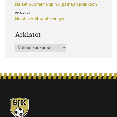
Naiset Suomen Cupin 8 parhaan joukkoon
22.6.2026
Naisten voittoputki venyy
Arkistot
Arkistot
SJK-
juniorit