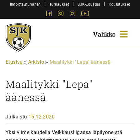
Siirry
|
|
|
Ilmoittautuminen
Turnaukset
SJK-Edustus
Koulutukset
sisältöön
Facebook
Instagram
Twitter
Youtube
Sjk-
Juniorit
Etusivu
»
Arkisto
»
Maalitykki "Lepa" äänessä
Maalitykki "Lepa"
äänessä
Julkaistu
15.12.2020
Yksi viime kaudella Veikkausliigassa läpilyöneistä