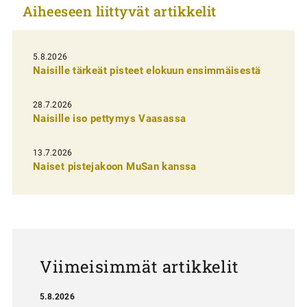
Aiheeseen liittyvät artikkelit
e
l
i
5.8.2026
Naisille tärkeät pisteet elokuun ensimmäisestä
e
n
28.7.2026
Naisille iso pettymys Vaasassa
s
e
13.7.2026
l
Naiset pistejakoon MuSan kanssa
a
u
s
Viimeisimmät artikkelit
5.8.2026