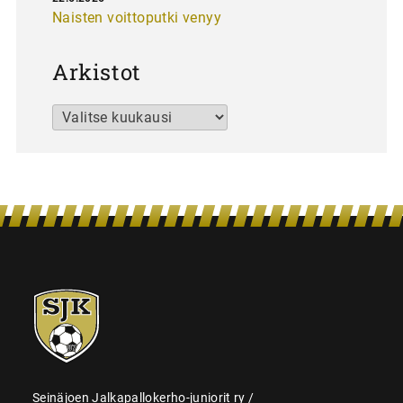
Naisten voittoputki venyy
Arkistot
Arkistot
SJK-
juniorit
Seinäjoen Jalkapallokerho-juniorit ry /