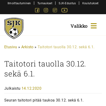
Siirry
|
|
|
Ilmoittautuminen
Turnaukset
SJK-Edustus
Koulutukset
sisältöön
Facebook
Instagram
Twitter
Youtube
Sjk-
Juniorit
Etusivu
»
Arkisto
»
Taitotori tauolla 30.12. sekä 6.1.
Taitotori tauolla 30.12.
sekä 6.1.
Julkaistu
14.12.2020
Seuran taitotori pitää taukoa 30.12. sekä 6.1.