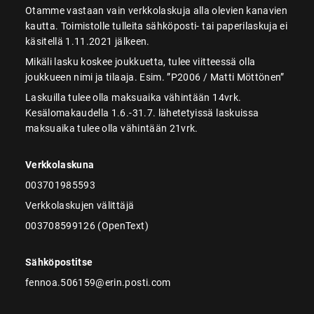
Otamme vastaan vain verkkolaskuja alla olevien kanavien
kautta. Toimistolle tulleita sähköposti- tai paperilaskuja ei
käsitellä 1.11.2021 jälkeen.
Mikäli lasku koskee joukkuetta, tulee viitteessä olla
joukkueen nimi ja tilaaja. Esim. ”P2006 / Matti Möttönen”
Laskuilla tulee olla maksuaika vähintään 14vrk.
Kesälomakaudella 1.6.-31.7. lähetetyissä laskuissa
maksuaika tulee olla vähintään 21vrk.
Verkkolaskuna
003701985593
Verkkolaskujen välittäjä
003708599126 (OpenText)
Sähköpostitse
fennoa.506159@erin.posti.com