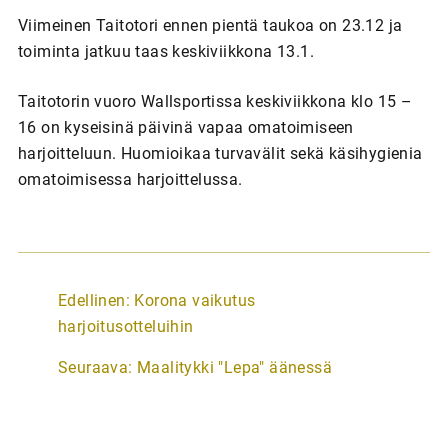
Viimeinen Taitotori ennen pientä taukoa on 23.12 ja
toiminta jatkuu taas keskiviikkona 13.1.
Taitotorin vuoro Wallsportissa keskiviikkona klo 15 –
16 on kyseisinä päivinä vapaa omatoimiseen
harjoitteluun. Huomioikaa turvavälit sekä käsihygienia
omatoimisessa harjoittelussa.
A
Edellinen:
Korona vaikutus
r
harjoitusotteluihin
t
Seuraava:
Maalitykki "Lepa" äänessä
i
k
k