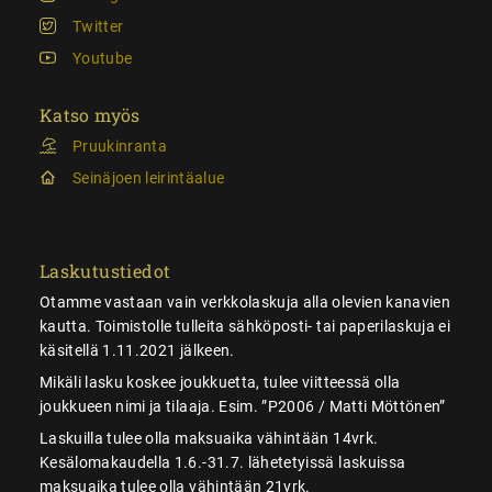
Twitter
Youtube
Katso myös
Pruukinranta
Seinäjoen leirintäalue
Laskutustiedot
Otamme vastaan vain verkkolaskuja alla olevien kanavien
kautta. Toimistolle tulleita sähköposti- tai paperilaskuja ei
käsitellä 1.11.2021 jälkeen.
Mikäli lasku koskee joukkuetta, tulee viitteessä olla
joukkueen nimi ja tilaaja. Esim. ”P2006 / Matti Möttönen”
Laskuilla tulee olla maksuaika vähintään 14vrk.
Kesälomakaudella 1.6.-31.7. lähetetyissä laskuissa
maksuaika tulee olla vähintään 21vrk.