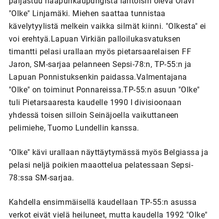
paljastuu naapurikaupungista lähtöisin oleva Olavi
"Olke" Linjamäki. Miehen saattaa tunnistaa
kävelytyylistä melkein vaikka silmät kiinni. "Olkesta" ei
voi erehtyä.Lapuan Virkiän palloilukasvatuksen
timantti pelasi urallaan myös pietarsaarelaisen FF
Jaron, SM-sarjaa pelanneen Sepsi-78:n, TP-55:n ja
Lapuan Ponnistuksenkin paidassa.Valmentajana
"Olke" on toiminut Ponnareissa.TP-55:n asuun "Olke"
tuli Pietarsaaresta kaudelle 1990 I divisioonaan
yhdessä toisen silloin Seinäjoella vaikuttaneen
pelimiehe, Tuomo Lundellin kanssa.
"Olke" kävi urallaan näyttäytymässä myös Belgiassa ja
pelasi neljä poikien maaottelua pelatessaan Sepsi-
78:ssa SM-sarjaa.
Kahdella ensimmäisellä kaudellaan TP-55:n asussa
verkot eivät vielä heiluneet, mutta kaudella 1992 "Olke"