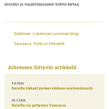
onnistui jo maalinteossakin kolme kertaa.
A
Edellinen:
Lukemisen arvoinen blogi
r
Seuraava:
Pukki jo liikkeellä
t
i
k
Aiheeseen liittyvät artikkelit
k
e
l
5.8.2026
Naisille tärkeät pisteet elokuun ensimmäisestä
i
e
28.7.2026
n
Naisille iso pettymys Vaasassa