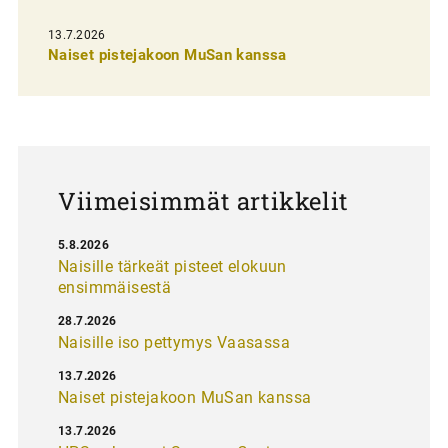
s
13.7.2026
e
Naiset pistejakoon MuSan kanssa
l
a
u
s
Viimeisimmät artikkelit
5.8.2026
Naisille tärkeät pisteet elokuun
ensimmäisestä
28.7.2026
Naisille iso pettymys Vaasassa
13.7.2026
Naiset pistejakoon MuSan kanssa
13.7.2026