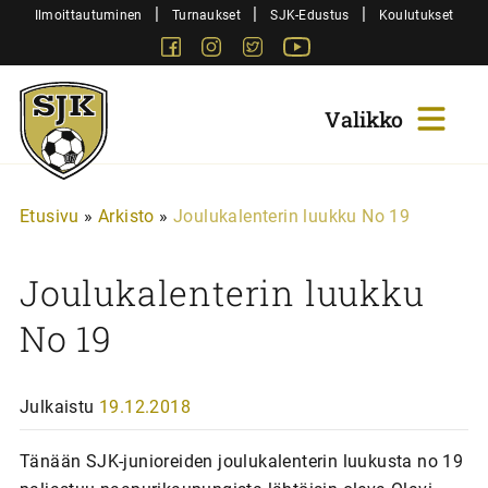
Siirry
|
|
|
Ilmoittautuminen
Turnaukset
SJK-Edustus
Koulutukset
sisältöön
Facebook
Instagram
Twitter
Youtube
Sjk-
Juniorit
Etusivu
»
Arkisto
»
Joulukalenterin luukku No 19
Joulukalenterin luukku
No 19
Julkaistu
19.12.2018
Tänään SJK-junioreiden joulukalenterin luukusta no 19