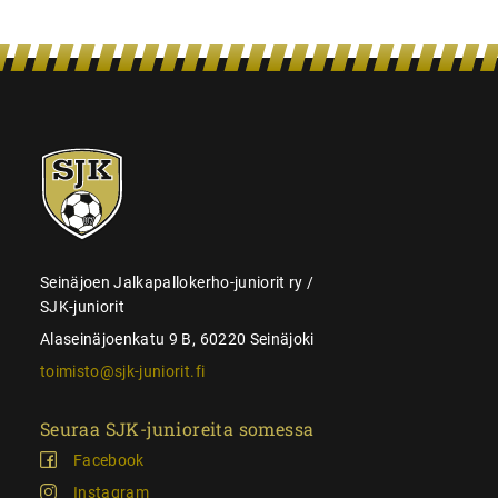
SJK-
juniorit
Seinäjoen Jalkapallokerho-juniorit ry /
SJK-juniorit
Alaseinäjoenkatu 9 B, 60220 Seinäjoki
toimisto@sjk-juniorit.fi
Seuraa SJK-junioreita somessa
Facebook
Instagram