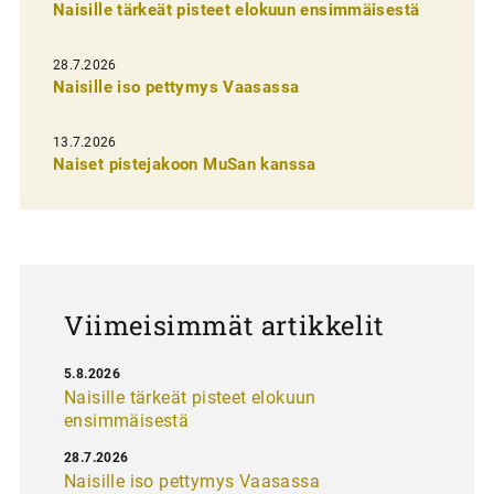
Naisille tärkeät pisteet elokuun ensimmäisestä
i
e
28.7.2026
n
Naisille iso pettymys Vaasassa
s
13.7.2026
e
Naiset pistejakoon MuSan kanssa
l
a
u
s
Viimeisimmät artikkelit
5.8.2026
Naisille tärkeät pisteet elokuun
ensimmäisestä
28.7.2026
Naisille iso pettymys Vaasassa