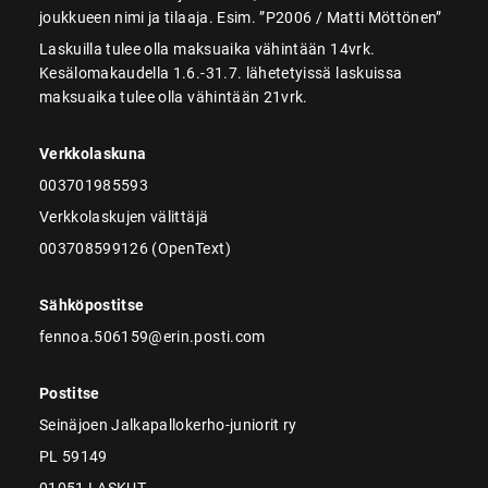
joukkueen nimi ja tilaaja. Esim. ”P2006 / Matti Möttönen”
Laskuilla tulee olla maksuaika vähintään 14vrk.
Kesälomakaudella 1.6.-31.7. lähetetyissä laskuissa
maksuaika tulee olla vähintään 21vrk.
Verkkolaskuna
003701985593
Verkkolaskujen välittäjä
003708599126 (OpenText)
Sähköpostitse
fennoa.506159@erin.posti.com
Postitse
Seinäjoen Jalkapallokerho-juniorit ry
PL 59149
01051 LASKUT