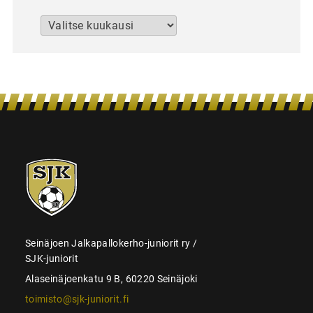
Arkistot
SJK-
juniorit
Seinäjoen Jalkapallokerho-juniorit ry /
SJK-juniorit
Alaseinäjoenkatu 9 B, 60220 Seinäjoki
toimisto@sjk-juniorit.fi