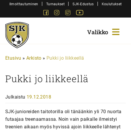
Siirry
|
|
|
Ilmoittautuminen
Turnaukset
SJK-Edustus
Koulutukset
sisältöön
Facebook
Instagram
Twitter
Youtube
Sjk-
Juniorit
Etusivu
»
Arkisto
»
Pukki jo liikkeellä
Pukki jo liikkeellä
Julkaistu
19.12.2018
SJK-junioreiden taitotorilla oli tänäänkin yli 70 nuorta
futaajaa treenaamassa. Noin vain paikalle ilmeistyi
treenien aikaan myös hyvissä ajoin liikkeelle lähtenyt