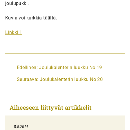
joulupukki.
Kuvia voi kurkkia täältä.
Linkki 1
A
Edellinen:
Joulukalenterin luukku No 19
r
Seuraava:
Joulukalenterin luukku No 20
t
i
k
Aiheeseen liittyvät artikkelit
k
e
l
5.8.2026