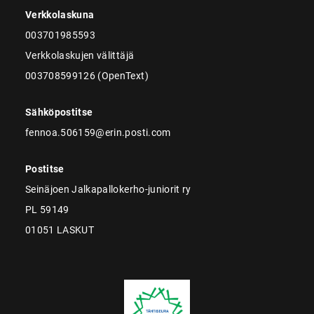
Verkkolaskuna
003701985593
Verkkolaskujen välittäjä
003708599126 (OpenText)
Sähköpostitse
fennoa.506159@erin.posti.com
Postitse
Seinäjoen Jalkapallokerho-juniorit ry
PL 59149
01051 LASKUT