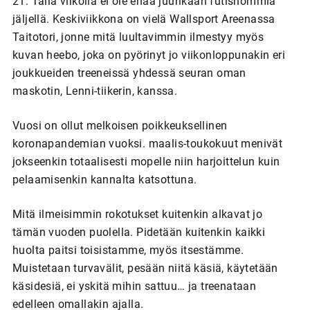
21. Tällä viikolla ei ole enää juurikaan futishommia
jäljellä. Keskiviikkona on vielä Wallsport Areenassa
Taitotori, jonne mitä luultavimmin ilmestyy myös
kuvan heebo, joka on pyörinyt jo viikonloppunakin eri
joukkueiden treeneissä yhdessä seuran oman
maskotin, Lenni-tiikerin, kanssa.
Vuosi on ollut melkoisen poikkeuksellinen
koronapandemian vuoksi. maalis-toukokuut menivät
jokseenkin totaalisesti mopelle niin harjoittelun kuin
pelaamisenkin kannalta katsottuna.
Mitä ilmeisimmin rokotukset kuitenkin alkavat jo
tämän vuoden puolella. Pidetään kuitenkin kaikki
huolta paitsi toisistamme, myös itsestämme.
Muistetaan turvavälit, pesään niitä käsiä, käytetään
käsidesiä, ei yskitä mihin sattuu… ja treenataan
edelleen omallakin ajalla.