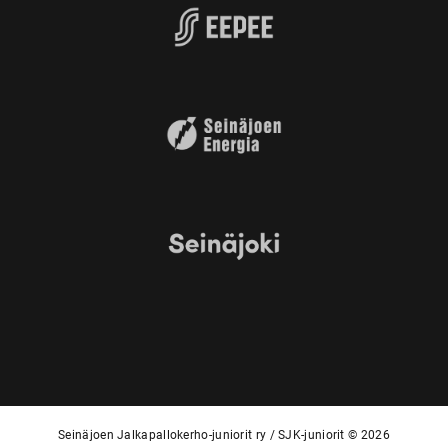
Seinäjoen Jalkapallokerho-juniorit ry / SJK-juniorit © 2026