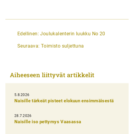
A
Edellinen:
Joulukalenterin luukku No 20
r
Seuraava:
Toimisto suljettuna
t
i
k
Aiheeseen liittyvät artikkelit
k
e
l
5.8.2026
Naisille tärkeät pisteet elokuun ensimmäisestä
i
e
28.7.2026
n
Naisille iso pettymys Vaasassa
s