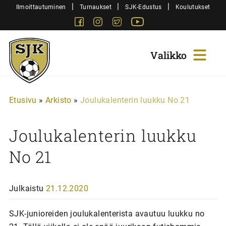
Siirry
|
|
|
Ilmoittautuminen
Turnaukset
SJK-Edustus
Koulutukset
sisältöön
Facebook
Instagram
Twitter
Youtube
Sjk-
Juniorit
Etusivu
»
Arkisto
»
Joulukalenterin luukku No 21
Joulukalenterin luukku
No 21
Julkaistu
21.12.2020
SJK-junioreiden joulukalenterista avautuu luukku no