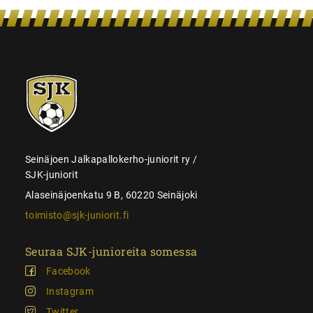
SJK-
juniorit
Seinäjoen Jalkapallokerho-juniorit ry /
SJK-juniorit
Alaseinäjoenkatu 9 B, 60220 Seinäjoki
toimisto@sjk-juniorit.fi
Seuraa SJK-junioreita somessa
Facebook
Instagram
Twitter