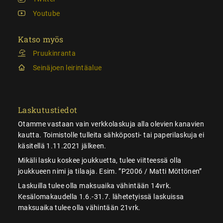
Youtube
Katso myös
Pruukinranta
Seinäjoen leirintäalue
Laskutustiedot
Otamme vastaan vain verkkolaskuja alla olevien kanavien
kautta. Toimistolle tulleita sähköposti- tai paperilaskuja ei
käsitellä 1.11.2021 jälkeen.
Mikäli lasku koskee joukkuetta, tulee viitteessä olla
joukkueen nimi ja tilaaja. Esim. ”P2006 / Matti Möttönen”
Laskuilla tulee olla maksuaika vähintään 14vrk.
Kesälomakaudella 1.6.-31.7. lähetetyissä laskuissa
maksuaika tulee olla vähintään 21vrk.