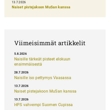
13.7.2026
e
Naiset pistejakoon MuSan kanssa
l
a
u
s
Viimeisimmät artikkelit
5.8.2026
Naisille tärkeät pisteet elokuun
ensimmäisestä
28.7.2026
Naisille iso pettymys Vaasassa
13.7.2026
Naiset pistejakoon MuSan kanssa
13.7.2026
HPS vahvempi Suomen Cupissa