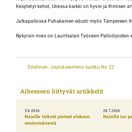
Kesytetyt kehot, Unessa kaikki on hyvin ja Ihmisen a
Jalkapallossa Puhakainen edusti myös Tampereen Il
Nykyisin mies on Lauritsalan Työväen Palloilijoiden
A
Edellinen:
Joulukalenterin luukku No 22
r
t
Aiheeseen liittyvät artikkelit
i
k
5.8.2026
k
28.7.2026
Naisille tärkeät pisteet elokuun
Naisille iso 
e
ensimmäisestä
l