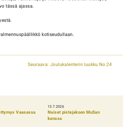
rvo tässä ajassa.
vestä.
 valmennuspäällikkö kotiseudullaan.
Seuraava:
Joulukalenterin luukku No 24
13.7.2026
pettymys Vaasassa
Naiset pistejakoon MuSan
kanssa