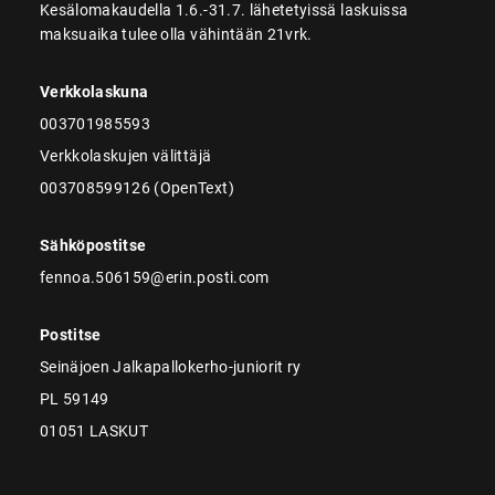
Kesälomakaudella 1.6.-31.7. lähetetyissä laskuissa
maksuaika tulee olla vähintään 21vrk.
Verkkolaskuna
003701985593
Verkkolaskujen välittäjä
003708599126 (OpenText)
Sähköpostitse
fennoa.506159@erin.posti.com
Postitse
Seinäjoen Jalkapallokerho-juniorit ry
PL 59149
01051 LASKUT