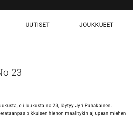
UUTISET
JOUKKUEET
No 23
uukusta, eli luukusta no 23, löytyy Jyri Puhakainen.
 perataanpas pikkuisen hienon maalitykin aj upean miehen