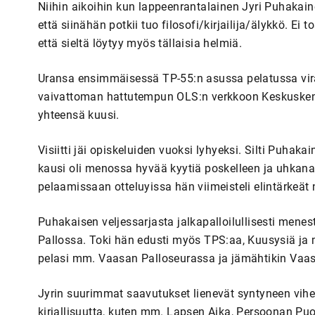
Niihin aikoihin kun lappeenrantalainen Jyri Puhakain
että siinähän potkii tuo filosofi/kirjailija/älykkö. Ei 
että sieltä löytyy myös tällaisia helmiä.
Uransa ensimmäisessä TP-55:n asussa pelatussa vira
vaivattoman hattutempun OLS:n verkkoon Keskuskentä
yhteensä kuusi.
Visiitti jäi opiskeluiden vuoksi lyhyeksi. Silti Puhak
kausi oli menossa hyvää kyytiä poskelleen ja uhkana 
pelaamissaan otteluyissa hän viimeisteli elintärkeät 
Puhakaisen veljessarjasta jalkapalloilullisesti mene
Pallossa. Toki hän edusti myös TPS:aa, Kuusysiä ja m
pelasi mm. Vaasan Palloseurassa ja jämähtikin Vaasa
Jyrin suurimmat saavutukset lienevät syntyneen vihe
kirjallisuutta, kuten mm. Lapsen Aika, Persoonan Puol