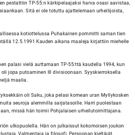
en pestattiin TP-55:n kärkipelaajaksi harva osasi aavistaa,
tosiaankaan. Sitä ei ole totuttu ajattelemaan urheilijoista,
llisessa kotiottelussa Puhakainen pommitti saman tien
llä 12.5.1991 Kauden aikana maaleja kirjattiin miehelle
ainen palasi vielä auttamaan TP-55:ttä kaudella 1994, kun
oli jopa putoaminen III divisioonaan. Syyskierroksella
neljä maalia.
styksekkäin oli Saku, joka pelasi komean uran Myllykosken
uita seuroja alemmilla sarjatasoille. Harri puolestaan
an, missä hän toimii Pohjalaisen urheilutoimittajana.
riön ulkopuolella. Hän on julkaissut kokomoisen joukon
ustaja, Valmentaja ja filosofi, Persoonan kieltäjät,