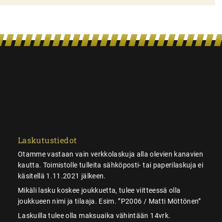
Laskutustiedot
Otamme vastaan vain verkkolaskuja alla olevien kanavien
kautta. Toimistolle tulleita sähköposti- tai paperilaskuja ei
käsitellä 1.11.2021 jälkeen.
Mikäli lasku koskee joukkuetta, tulee viitteessä olla
joukkueen nimi ja tilaaja. Esim. ”P2006 / Matti Möttönen”
Laskuilla tulee olla maksuaika vähintään 14vrk.