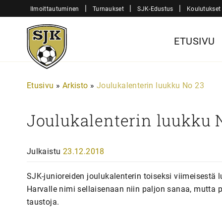
Siirry
|
|
|
Ilmoittautuminen
Turnaukset
SJK-Edustus
Koulutukset
sisältöön
Sjk-
ETUSIVU
Juniorit
Etusivu
»
Arkisto
»
Joulukalenterin luukku No 23
Joulukalenterin luukku 
Julkaistu
23.12.2018
SJK-junioreiden joulukalenterin toiseksi viimeisestä l
Harvalle nimi sellaisenaan niin paljon sanaa, mutta
taustoja.