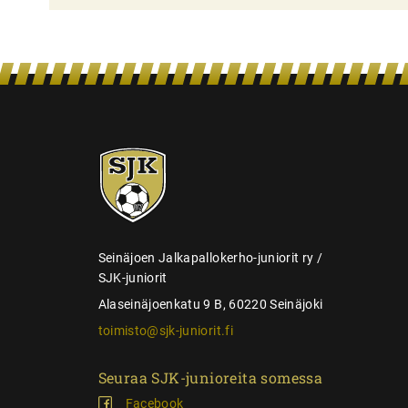
i
e
n
s
e
SJK-
l
juniorit
a
u
s
Seinäjoen Jalkapallokerho-juniorit ry /
SJK-juniorit
Alaseinäjoenkatu 9 B, 60220 Seinäjoki
toimisto@sjk-juniorit.fi
Seuraa SJK-junioreita somessa
Facebook