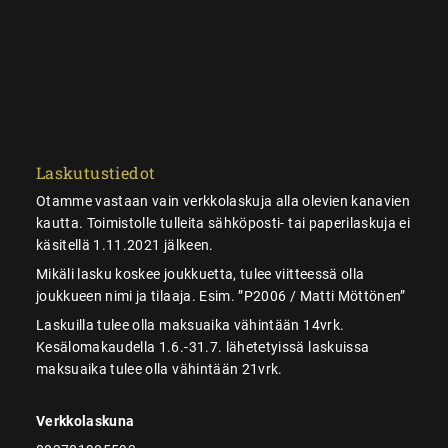
Laskutustiedot
Otamme vastaan vain verkkolaskuja alla olevien kanavien
kautta. Toimistolle tulleita sähköposti- tai paperilaskuja ei
käsitellä 1.11.2021 jälkeen.
Mikäli lasku koskee joukkuetta, tulee viitteessä olla
joukkueen nimi ja tilaaja. Esim. ”P2006 / Matti Möttönen”
Laskuilla tulee olla maksuaika vähintään 14vrk.
Kesälomakaudella 1.6.-31.7. lähetetyissä laskuissa
maksuaika tulee olla vähintään 21vrk.
Verkkolaskuna