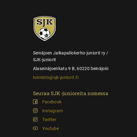
s
e
SJK-
l
juniorit
a
u
s
Seinäjoen Jalkapallokerho-juniorit ry /
SJK-juniorit
Alaseinäjoenkatu 9 B, 60220 Seinäjoki
toimisto@sjk-juniorit.fi
Seuraa SJK-junioreita somessa
Facebook
Instagram
Twitter
Youtube