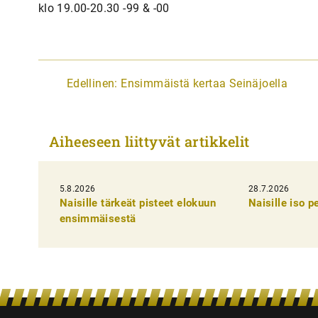
klo 19.00-20.30 -99 & -00
A
Edellinen:
Ensimmäistä kertaa Seinäjoella
r
t
Aiheeseen liittyvät artikkelit
i
k
5.8.2026
k
28.7.2026
Naisille tärkeät pisteet elokuun
Naisille iso 
e
ensimmäisestä
l
i
e
n