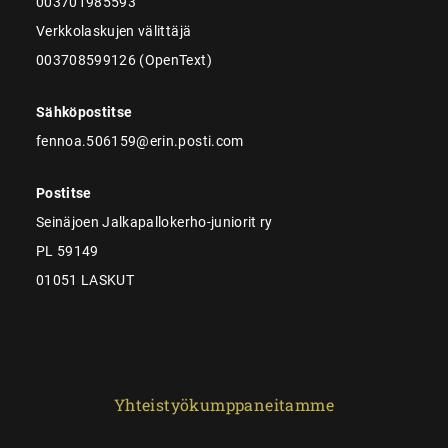
003701985593
Verkkolaskujen välittäjä
003708599126 (OpenText)
Sähköpostitse
fennoa.506159@erin.posti.com
Postitse
Seinäjoen Jalkapallokerho-juniorit ry
PL 59149
01051 LASKUT
Yhteistyökumppaneitamme