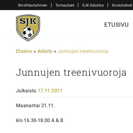
Siirry
|
|
|
Ilmoittautuminen
Turnaukset
SJK-Edustus
Koulutukset
sisältöön
Sjk-
ETUSIVU
Juniorit
Etusivu
»
Arkisto
»
Junnujen treenivuoroja
Junnujen treenivuoroja
Julkaistu
17.11.2011
Maanantai 21.11.
klo 16.30-18.00 A & B