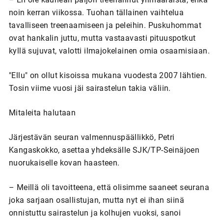
noin kerran viikossa. Tuohan tällainen vaihtelua
tavalliseen treenaamiseen ja peleihin. Puskuhommat
ovat hankalin juttu, mutta vastaavasti pituuspotkut
kyllä sujuvat, valotti ilmajokelainen omia osaamisiaan.
"Ellu" on ollut kisoissa mukana vuodesta 2007 lähtien.
Tosin viime vuosi jäi sairastelun takia väliin.
Mitaleita halutaan
Järjestävän seuran valmennuspäällikkö, Petri
Kangaskokko, asettaa yhdeksälle SJK/TP-Seinäjoen
nuorukaiselle kovan haasteen.
– Meillä oli tavoitteena, että olisimme saaneet seurana
joka sarjaan osallistujan, mutta nyt ei ihan siinä
onnistuttu sairastelun ja kolhujen vuoksi, sanoi