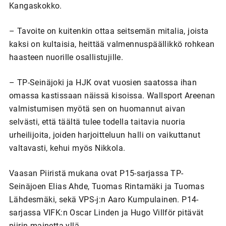
Kangaskokko.
– Tavoite on kuitenkin ottaa seitsemän mitalia, joista
kaksi on kultaisia, heittää valmennuspäällikkö rohkean
haasteen nuorille osallistujille.
– TP-Seinäjoki ja HJK ovat vuosien saatossa ihan
omassa kastissaan näissä kisoissa. Wallsport Areenan
valmistumisen myötä sen on huomannut aivan
selvästi, että täältä tulee todella taitavia nuoria
urheilijoita, joiden harjoitteluun halli on vaikuttanut
valtavasti, kehui myös Nikkola.
Vaasan Piiristä mukana ovat P15-sarjassa TP-
Seinäjoen Elias Ahde, Tuomas Rintamäki ja Tuomas
Lähdesmäki, sekä VPS-j:n Aaro Kumpulainen. P14-
sarjassa VIFK:n Oscar Linden ja Hugo Villför pitävät
piirin mainetta yllä.