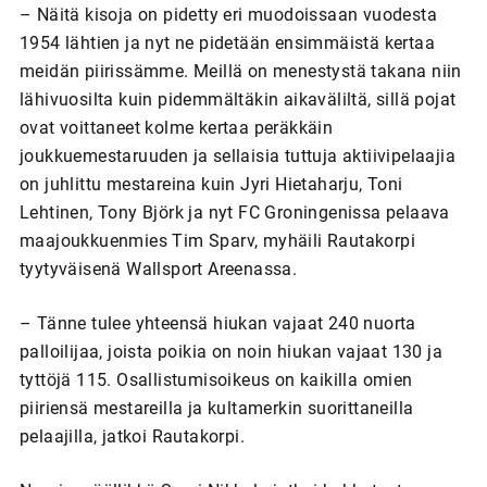
– Näitä kisoja on pidetty eri muodoissaan vuodesta
1954 lähtien ja nyt ne pidetään ensimmäistä kertaa
meidän piirissämme. Meillä on menestystä takana niin
lähivuosilta kuin pidemmältäkin aikaväliltä, sillä pojat
ovat voittaneet kolme kertaa peräkkäin
joukkuemestaruuden ja sellaisia tuttuja aktiivipelaajia
on juhlittu mestareina kuin Jyri Hietaharju, Toni
Lehtinen, Tony Björk ja nyt FC Groningenissa pelaava
maajoukkuenmies Tim Sparv, myhäili Rautakorpi
tyytyväisenä Wallsport Areenassa.
– Tänne tulee yhteensä hiukan vajaat 240 nuorta
palloilijaa, joista poikia on noin hiukan vajaat 130 ja
tyttöjä 115. Osallistumisoikeus on kaikilla omien
piiriensä mestareilla ja kultamerkin suorittaneilla
pelaajilla, jatkoi Rautakorpi.