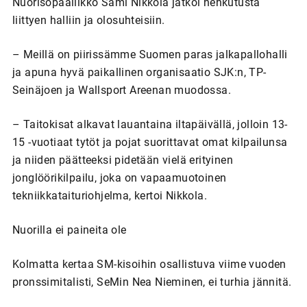
Nuorisopäällikkö Sami Nikkola jatkoi hehkutusta
liittyen halliin ja olosuhteisiin.
– Meillä on piirissämme Suomen paras jalkapallohalli
ja apuna hyvä paikallinen organisaatio SJK:n, TP-
Seinäjoen ja Wallsport Areenan muodossa.
– Taitokisat alkavat lauantaina iltapäivällä, jolloin 13-
15 -vuotiaat tytöt ja pojat suorittavat omat kilpailunsa
ja niiden päätteeksi pidetään vielä erityinen
jonglöörikilpailu, joka on vapaamuotoinen
tekniikkataituriohjelma, kertoi Nikkola.
Nuorilla ei paineita ole
Kolmatta kertaa SM-kisoihin osallistuva viime vuoden
pronssimitalisti, SeMin Nea Nieminen, ei turhia jännitä.