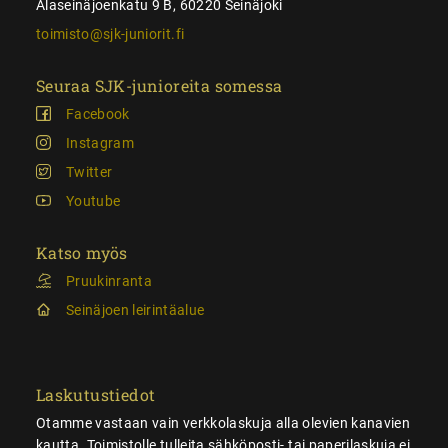
Alaseinäjoenkatu 9 B, 60220 Seinäjoki
toimisto@sjk-juniorit.fi
Seuraa SJK-junioreita somessa
Facebook
Instagram
Twitter
Youtube
Katso myös
Pruukinranta
Seinäjoen leirintäalue
Laskutustiedot
Otamme vastaan vain verkkolaskuja alla olevien kanavien
kautta. Toimistolle tulleita sähköposti- tai paperilaskuja ei