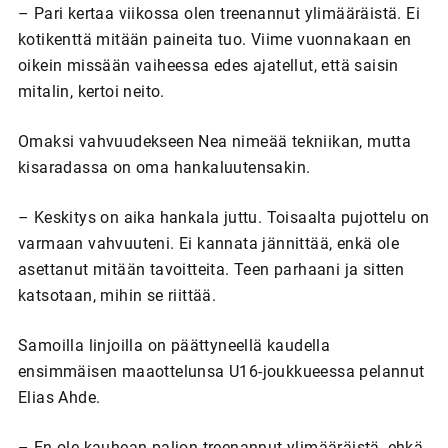
– Pari kertaa viikossa olen treenannut ylimääräistä. Ei
kotikenttä mitään paineita tuo. Viime vuonnakaan en
oikein missään vaiheessa edes ajatellut, että saisin
mitalin, kertoi neito.
Omaksi vahvuudekseen Nea nimeää tekniikan, mutta
kisaradassa on oma hankaluutensakin.
– Keskitys on aika hankala juttu. Toisaalta pujottelu on
varmaan vahvuuteni. Ei kannata jännittää, enkä ole
asettanut mitään tavoitteita. Teen parhaani ja sitten
katsotaan, mihin se riittää.
Samoilla linjoilla on päättyneellä kaudella
ensimmäisen maaottelunsa U16-joukkueessa pelannut
Elias Ahde.
– En ole kauhean paljon treenannut ylimääräistä, ehkä