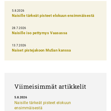
e
l
5.8.2026
Naisille tärkeät pisteet elokuun ensimmäisestä
i
e
28.7.2026
n
Naisille iso pettymys Vaasassa
s
13.7.2026
e
Naiset pistejakoon MuSan kanssa
l
a
u
s
Viimeisimmät artikkelit
5.8.2026
Naisille tärkeät pisteet elokuun
ensimmäisestä