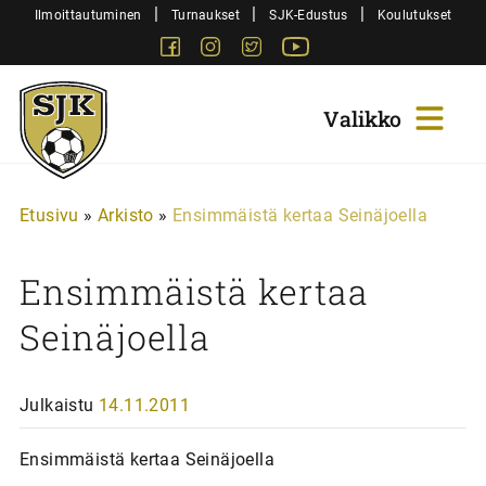
Siirry
|
|
|
Ilmoittautuminen
Turnaukset
SJK-Edustus
Koulutukset
sisältöön
Facebook
Instagram
Twitter
Youtube
Sjk-
Juniorit
Etusivu
»
Arkisto
»
Ensimmäistä kertaa Seinäjoella
Ensimmäistä kertaa
Seinäjoella
Julkaistu
14.11.2011
Ensimmäistä kertaa Seinäjoella