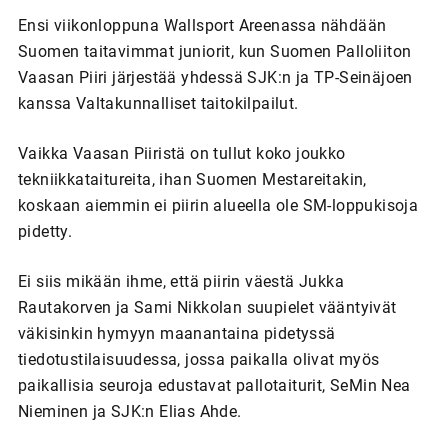
Ensi viikonloppuna Wallsport Areenassa nähdään
Suomen taitavimmat juniorit, kun Suomen Palloliiton
Vaasan Piiri järjestää yhdessä SJK:n ja TP-Seinäjoen
kanssa Valtakunnalliset taitokilpailut.
Vaikka Vaasan Piiristä on tullut koko joukko
tekniikkataitureita, ihan Suomen Mestareitakin,
koskaan aiemmin ei piirin alueella ole SM-loppukisoja
pidetty.
Ei siis mikään ihme, että piirin väestä Jukka
Rautakorven ja Sami Nikkolan suupielet vääntyivät
väkisinkin hymyyn maanantaina pidetyssä
tiedotustilaisuudessa, jossa paikalla olivat myös
paikallisia seuroja edustavat pallotaiturit, SeMin Nea
Nieminen ja SJK:n Elias Ahde.