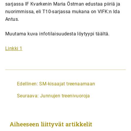
sarjassa IF Kvarkenin Maria Östman edustaa piiriä ja
nuorimmissa, eli T10-sarjassa mukana on VIFK:n Ida
Antus.
Muutama kuva infotilaisuudesta löytyypi täältä.
Linkki 1
A
Edellinen:
SM-kisaajat treenaamaan
r
Seuraava:
Junnujen treenivuoroja
t
i
k
Aiheeseen liittyvät artikkelit
k