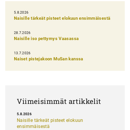
e
l
5.8.2026
Naisille tärkeät pisteet elokuun ensimmäisestä
i
e
28.7.2026
n
Naisille iso pettymys Vaasassa
s
13.7.2026
e
Naiset pistejakoon MuSan kanssa
l
a
u
s
Viimeisimmät artikkelit
5.8.2026
Naisille tärkeät pisteet elokuun
ensimmäisestä