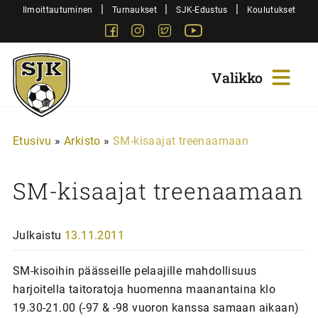
Siirry
|
|
|
Ilmoittautuminen
Turnaukset
SJK-Edustus
Koulutukset
sisältöön
Facebook
Instagram
Twitter
Youtube
Sjk-
Juniorit
Etusivu
»
Arkisto
»
SM-kisaajat treenaamaan
SM-kisaajat treenaamaan
Julkaistu
13.11.2011
SM-kisoihin päässeille pelaajille mahdollisuus
harjoitella taitoratoja huomenna maanantaina klo
19.30-21.00 (-97 & -98 vuoron kanssa samaan aikaan)