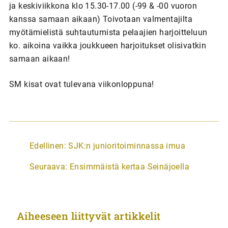
ja keskiviikkona klo 15.30-17.00 (-99 & -00 vuoron
kanssa samaan aikaan) Toivotaan valmentajilta
myötämielistä suhtautumista pelaajien harjoitteluun
ko. aikoina vaikka joukkueen harjoitukset olisivatkin
samaan aikaan!
SM kisat ovat tulevana viikonloppuna!
A
Edellinen:
SJK:n junioritoiminnassa imua
r
Seuraava:
Ensimmäistä kertaa Seinäjoella
t
i
k
Aiheeseen liittyvät artikkelit
k