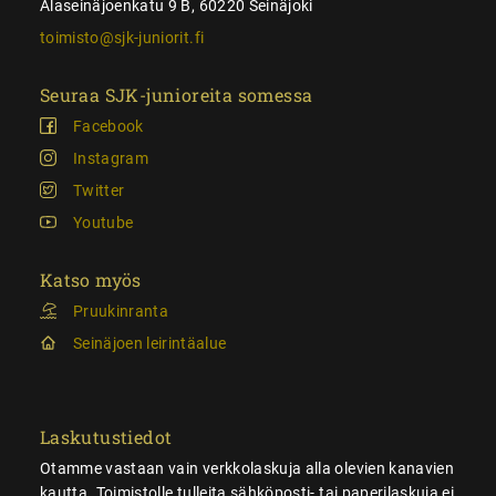
Alaseinäjoenkatu 9 B, 60220 Seinäjoki
toimisto@sjk-juniorit.fi
Seuraa SJK-junioreita somessa
Facebook
Instagram
Twitter
Youtube
Katso myös
Pruukinranta
Seinäjoen leirintäalue
Laskutustiedot
Otamme vastaan vain verkkolaskuja alla olevien kanavien
kautta. Toimistolle tulleita sähköposti- tai paperilaskuja ei