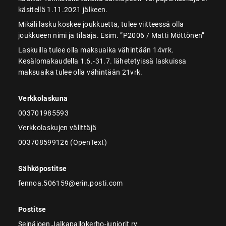
käsitellä 1.11.2021 jälkeen.
Mikäli lasku koskee joukkuetta, tulee viitteessä olla
joukkueen nimi ja tilaaja. Esim. ”P2006 / Matti Möttönen”
Laskuilla tulee olla maksuaika vähintään 14vrk.
Kesälomakaudella 1.6.-31.7. lähetetyissä laskuissa
maksuaika tulee olla vähintään 21vrk.
Verkkolaskuna
003701985593
Verkkolaskujen välittäjä
003708599126 (OpenText)
Sähköpostitse
fennoa.506159@erin.posti.com
Postitse
Seinäjoen Jalkapallokerho-juniorit ry