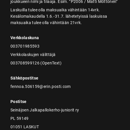
joukkueen nimi ja tilaaja. Esim. ”P2006 / Matti Möttönen”
Laskuilla tulee olla maksuaika vähintään 14vrk.
Kesälomakaudella 1.6.-31.7. lähetetyissä laskuissa
maksuaika tulee olla vähintään 21vrk.
Verkkolaskuna
003701985593
Verkkolaskujen välittäjä
003708599126 (OpenText)
Sähköpostitse
fennoa.506159@erin.posti.com
Postitse
Seinäjoen Jalkapallokerho-juniorit ry
PL 59149
01051 LASKUT