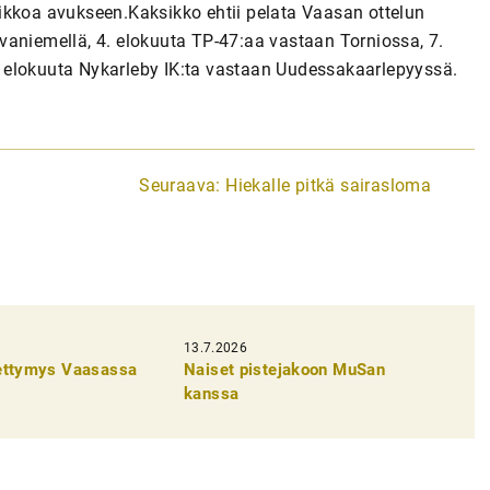
ikkoa avukseen.Kaksikko ehtii pelata Vaasan ottelun
vaniemellä, 4. elokuuta TP-47:aa vastaan Torniossa, 7.
 elokuuta Nykarleby IK:ta vastaan Uudessakaarlepyyssä.
Seuraava:
Hiekalle pitkä sairasloma
13.7.2026
pettymys Vaasassa
Naiset pistejakoon MuSan
kanssa