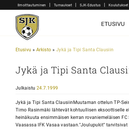
Siirry
|
|
|
Ilmoittautuminen
Turnaukset
SJK-Edustus
Koulutukset
sisältöön
Sjk-
ETUSIVU
Juniorit
Etusivu
»
Arkisto
»
Jykä ja Tipi Santa Clausiin
Jykä ja Tipi Santa Clausi
Julkaistu
24.7.1999
Jykä ja Tipi Santa ClausiinMuutaman ottelun TP-Sein
Timo Rasinmäki lähtevät kohtuullisen eksoottiselle e
heinäkuuta ensimmäisen kerran rovaniemeläisen FC Sa
Vaasassa IFK Vasaa vastaan."Joulupukit" tarvitsiva