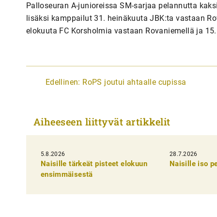
Palloseuran A-junioreissa SM-sarjaa pelannutta kaks
lisäksi kamppailut 31. heinäkuuta JBK:ta vastaan Ro
elokuuta FC Korsholmia vastaan Rovaniemellä ja 15.
A
Edellinen:
RoPS joutui ahtaalle cupissa
r
t
Aiheeseen liittyvät artikkelit
i
k
5.8.2026
k
28.7.2026
Naisille tärkeät pisteet elokuun
Naisille iso 
e
ensimmäisestä
l
i