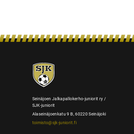
e
n
s
e
l
a
u
s
SJK-
juniorit
Seinäjoen Jalkapallokerho-juniorit ry /
SJK-juniorit
Alaseinäjoenkatu 9 B, 60220 Seinäjoki
toimisto@sjk-juniorit.fi