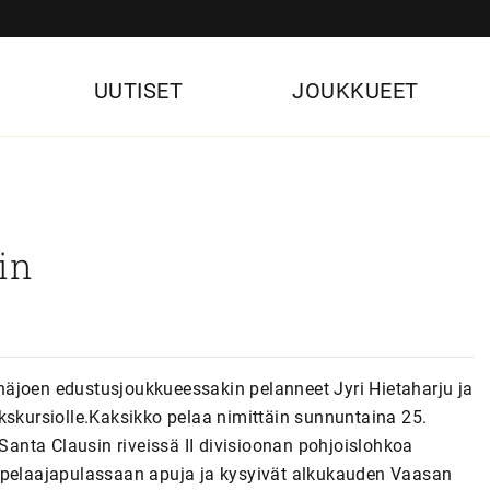
UUTISET
JOUKKUEET
in
äjoen edustusjoukkueessakin pelanneet Jyri Hietaharju ja
kskursiolle.Kaksikko pelaa nimittäin sunnuntaina 25.
nta Clausin riveissä II divisioonan pohjoislohkoa
t pelaajapulassaan apuja ja kysyivät alkukauden Vaasan